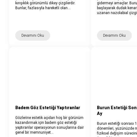
kırışıklık görünümlü dikey çizgilerdir.
gidermeyi amaçlar. Bur
Bunlar, fazlasıyla hareketli olan…
başlayarak dudak kenar
uzanan nazolabial çizgi
Devamını Oku
Devamını Oku
Badem Göz Estetiği Yaptıranlar
Burun Estetiği Sonr
Ay
Gözlerine estetik açıdan hoş bir görünüm
kazandırmak için badem göz estetiği
Burun estetiği sonrası 1
yaptıranlar operasyonun sonuçlarına dair
dönemleri, yüzünüzde 
genel bir memnuniyet…
fiziksel değişim sürecini