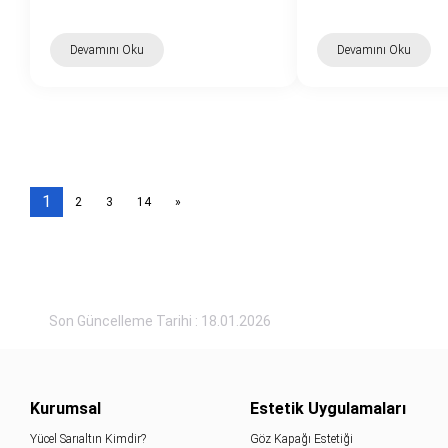
Devamını Oku
Devamını Oku
1
2
3
14
»
Son Güncelleme Tarihi : 18.01.2026
Kurumsal
Estetik Uygulamaları
Yücel Sarıaltın Kimdir?
Göz Kapağı Estetiği