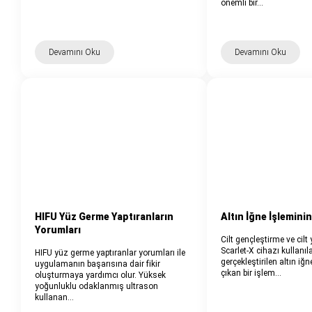
önemli bir…
Devamını Oku
Devamını Oku
HIFU Yüz Germe Yaptıranların
Altın İğne İşleminin
Yorumları
Cilt gençleştirme ve cilt
Scarlet-X cihazı kullanıl
HIFU yüz germe yaptıranlar yorumları ile
gerçekleştirilen altın iğn
uygulamanın başarısına dair fikir
çıkan bir işlem…
oluşturmaya yardımcı olur. Yüksek
yoğunluklu odaklanmış ultrason
kullanan…