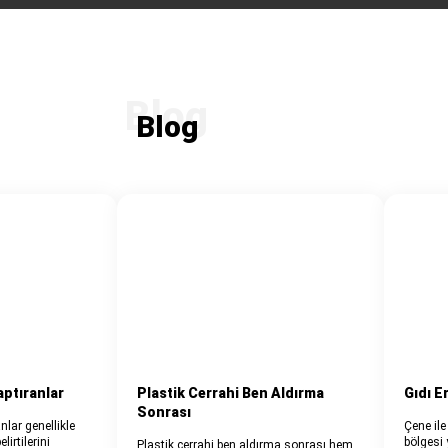
Blog
aptıranlar
Plastik Cerrahi Ben Aldırma
Gıdı E
Sonrası
nlar genellikle
Çene il
irtilerini
bölgesi
Plastik cerrahi ben aldırma sonrası hem