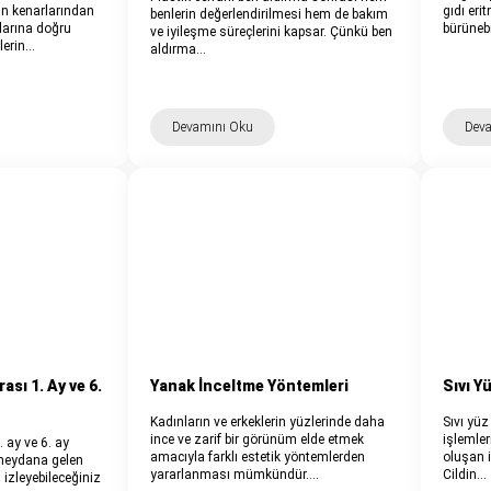
un kenarlarından
gıdı eri
benlerin değerlendirilmesi hem de bakım
larına doğru
bürüneb
ve iyileşme süreçlerini kapsar. Çünkü ben
lerin…
aldırma…
Devamını Oku
Dev
ası 1. Ay ve 6.
Yanak İnceltme Yöntemleri
Sıvı Y
Kadınların ve erkeklerin yüzlerinde daha
Sıvı yüz
ince ve zarif bir görünüm elde etmek
işlemler
. ay ve 6. ay
amacıyla farklı estetik yöntemlerden
oluşan i
meydana gelen
yararlanması mümkündür.…
Cildin…
 izleyebileceğiniz