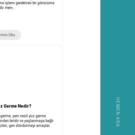
tme işlemi gerektiren bir görünüme
ilir. Hem…
amını Oku
HEMEN ARA
üz Germe Nedir?
 germe, yeni nesil yüz germe
inden biridir ve yaşlanmaya bağlı
zleri, geri döndürmeyi amaçlar.