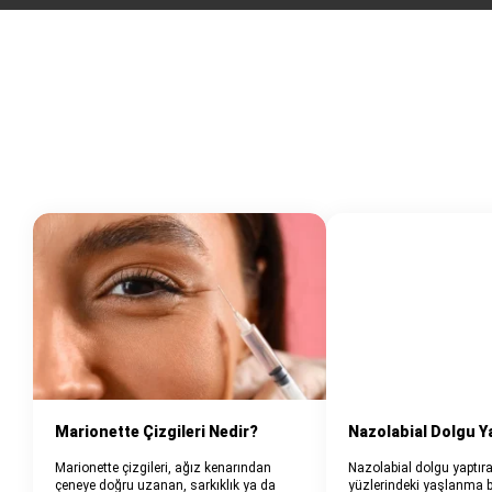
Marionette Çizgileri Nedir?
Nazolabial Dolgu Y
Marionette çizgileri, ağız kenarından
Nazolabial dolgu yaptıra
çeneye doğru uzanan, sarkıklık ya da
yüzlerindeki yaşlanma bel