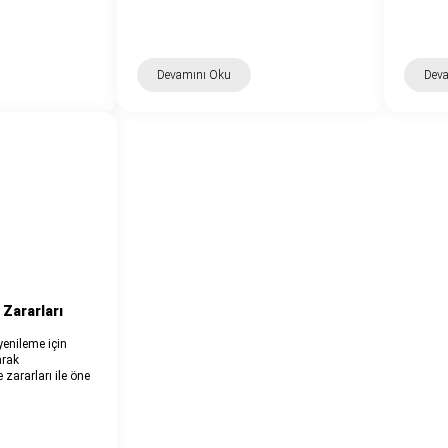
Devamını Oku
Dev
 Zararları
 yenileme için
arak
e zararları ile öne