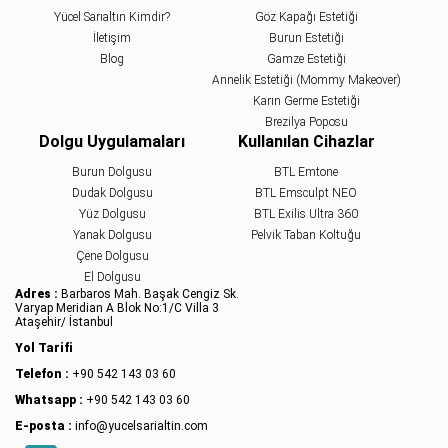
Yücel Sarıaltın Kimdir?
Göz Kapağı Estetiği
İletişim
Burun Estetiği
Blog
Gamze Estetiği
Annelik Estetiği (Mommy Makeover)
Karın Germe Estetiği
Brezilya Poposu
Dolgu Uygulamaları
Kullanılan Cihazlar
Burun Dolgusu
BTL Emtone
Dudak Dolgusu
BTL Emsculpt NEO
Yüz Dolgusu
BTL Exilis Ultra 360
Yanak Dolgusu
Pelvik Taban Koltuğu
Çene Dolgusu
El Dolgusu
Adres :
Barbaros Mah. Başak Cengiz Sk.
Varyap Meridian A Blok No:1/C Villa 3
Ataşehir/ İstanbul
Yol Tarifi
Telefon :
+90 542 143 03 60
Whatsapp :
+90 542 143 03 60
E-posta :
info@yucelsarialtin.com