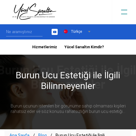
Türkçe
YouTube
Hizmetlerimiz
Yücel Sarıaltın Kimdir?
›
Burun Ucu Estetiği ile İlgili
Bilinmeyenler
Burun ucunun istenilen bir görünüme sahip olmaması kişileri
rahatsız eder ve söz konusu rahatsızlığın burun ucu estetiği...
Ana Sayfa
Blog
Burun Ucu Estetiği ile İlgili