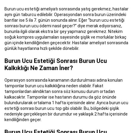
Burun ucu estetiği ameliyatı sonrasında yatış gerekmez, hastalar
aynı gün taburcu edilebilir. Operasyondan sonra burun üzerindeki
bantlar ise 5 ila 7. günün sonunda alınır. Eğer “burun ucu estetiği
sonrası burun ucu ödemi nasıl geçer?” diye merak ediyorsanız,
bununla ilgili olarak ekstra bir şey yapmanız gerekmez. Nitekim
soğuk kompres uygulamaları sayesinde şişlik ve morluklar birkaç
gün içinde kendiliğinden geçecektir. Hastalar ameliyat sonrasında
günlük hayatlarına hızlı şekilde dönebilir.
Burun Ucu Estetiği Sonrası Burun Ucu
Kalkıklığı Ne Zaman İner?
Operasyon sonrasında kanamanın durdurulması adına konulan
tamponlar burun ucu kalkıklığına neden olabilir. Fakat
tamponlardan alındıktan sonra söz konusu durum ortadan
kalkacaktır. Tamponlar ise hastanın durumu da göz önünde
bulundurularak ortalama 1 hafta içerisinde alınır. Ayrıca burun ucu
estetiği sonrası burun ucu top gibi olabilir. Bu, bölgedeki şişlik
nedeniyle gerçekleşen bir durumdur ve yaklaşık 2 hafta içerisinde
kendiliğinden geçer.
Burun Ucu Estetiği Sonrası Burun Ucu