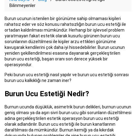
Bilinmeyenler
Burun ucunun istenilen bir görünüme sahip olmaması kişileri
rahatsız eder ve söz konusu rahatsızlığın burun ucu estetiği ile
ortadan kaldırılması mümkündür. Herhangi bir işlevsel problem
yaratmayan fakat estetik olarak kusurlu görünen burun ucu
sorunlarının düzeltilmesi ile kişiler arzu ettikleri görünüme
kavuşarak kendilerini çok daha iyi hissedebilirler. Burun ucunun
yeniden şekillendirilmesi esasına dayanarak gerçekleştirilen
burun ucu estetiği, başarı oranı son derece yüksek bir
operasyondur.
Peki burun ucu estetiği nasıl yapılır ve burun ucu estetiği sonrası
burun ucu kalkıklığı ne zaman iner?
Burun Ucu Estetiği Nedir?
Burnun ucunda düşüklük, asimetrik burun delikleri, burnun ucunun
geniş olması ya da aşırı sivri burun ucu gibi sorunların düzeltilmesi
adına gerçekleştirilen estetik operasyon burun ucu estetiği
olarak adlandırılır. Burun ucu estetiği ile burun kanatlarının
daraltılması da mümkündür. Burnun kemiği ya da kıkırdak
dokusunda bulunan problemler de yine burun ucu estetiği