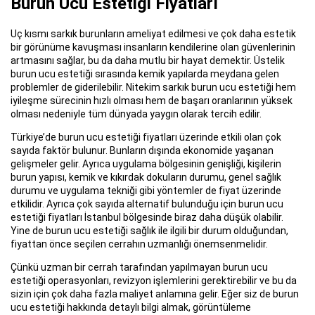
Burun Ucu Estetiği Fiyatları
Uç kısmı sarkık burunların ameliyat edilmesi ve çok daha estetik
bir görünüme kavuşması insanların kendilerine olan güvenlerinin
artmasını sağlar, bu da daha mutlu bir hayat demektir. Üstelik
burun ucu estetiği sırasında kemik yapılarda meydana gelen
problemler de giderilebilir. Nitekim sarkık burun ucu estetiği hem
iyileşme sürecinin hızlı olması hem de başarı oranlarının yüksek
olması nedeniyle tüm dünyada yaygın olarak tercih edilir.
Türkiye’de burun ucu estetiği fiyatları üzerinde etkili olan çok
sayıda faktör bulunur. Bunların dışında ekonomide yaşanan
gelişmeler gelir. Ayrıca uygulama bölgesinin genişliği, kişilerin
burun yapısı, kemik ve kıkırdak dokuların durumu, genel sağlık
durumu ve uygulama tekniği gibi yöntemler de fiyat üzerinde
etkilidir. Ayrıca çok sayıda alternatif bulunduğu için burun ucu
estetiği fiyatları İstanbul bölgesinde biraz daha düşük olabilir.
Yine de burun ucu estetiği sağlık ile ilgili bir durum olduğundan,
fiyattan önce seçilen cerrahın uzmanlığı önemsenmelidir.
Çünkü uzman bir cerrah tarafından yapılmayan burun ucu
estetiği operasyonları, revizyon işlemlerini gerektirebilir ve bu da
sizin için çok daha fazla maliyet anlamına gelir. Eğer siz de burun
ucu estetiği hakkında detaylı bilgi almak, görüntüleme