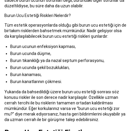
sadece burun ucunun sorunları değil, burundaki diğer sorunlar da
düzeltildiyse, bu süre daha da uzun olabilir.
Burun Ucu Estetiği Riskleri Nelerdir?
Tüm estetik operasyonlarda olduğu gibi burun ucu estetiği için de
birtakım risklerden bahsetmek mümkündür. Nadir gelişiyor olsa
da karşılaşılabilecek burun ucu estetiği riskleri şunlardır:
Burun ucunun enfeksiyon kapması,
Burun ucunda düşme,
Burun tıkanıklığı ya da nazal septum perforasyonu,
Burun ucunda şekil bozuklukları,
Burun kanaması,
Burun kanatlarının çökmesi.
Yukarıda da bahsedildiği üzere burun ucu estetiği sonrası söz
konusu riskler ile son derece nadir karşılaşılır. Özellikle uzman
cerrah tercihi ile bu risklerin tamamen ortadan kaldırılması
mümkündür. Eğer korkularınız varsa ve “burun ucu estetiği zor
mu?” diye merak ediyorsanız, hasta geri bildirimlerini okuyabilir ya
da uzman cerrah ile bir görüşme talep edebilirsiniz.