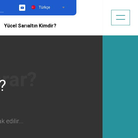
Türkçe
YouTube
Yücel Sarıaltın Kimdir?
?
edilir...