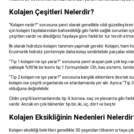
Kolajen Çeşitleri Nelerdir?
“Kolajen nedir?” sorusuna yanıt olarak genellikle cildi güzelleştiren b
için kolajen faydalarından bahsedildiği gibi farklı sağlık sorunları iç
çeşitleri vardır ve dilediğiniz faydaya göre farklı bir tür tercih etme
İlk olarak hidrolize kolajen tanımını yapmak gerekir. Kolajen, ham hal
Enzimatik hidroliz yöntemiyle daha kolay sindirilebilir parçalar elde e
“Tip 1 kolajen ne işe yarar?” sorusuna yanıt arayan pek çok kişi var
yaklaşık %90’lık bir kısmı tip 1 formundadır. Cilt, kas sistemi, tendon
“Tip 2 kolajen ne işe yarar?” sorusuna karşılık eklemlere destek sun
kolajen ise çeşitli organlarda ve atardamarda yer alır. Ayrıca “Tip 3
olduğuna değinilebilir.
Cildin çeşitli katmanlarında tip 4; kornea, saç ve plesanta gibi farkl
vardır. Ancak en çok bilinenler tip bir, iki, üç, dört ve beştir.
Kolajen Eksikliğinin Nedenleri Nelerdir
Kolajen eksikliği belirtileri genellikle 30 yaşından itibaren ortaya ç