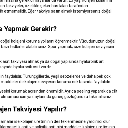
 kullanmasına gerek olmayanlar da vardır. 25 yaş, kolajen kullanımı
en takviyeler, özellikle şeker hastaları tarafından
ercih etmemelidir. Eğer takviye satın almak istemiyorsanız doğal
Ne Yapmak Gerekir?
i doğal kolajeni koruma yollarını öğrenmektir. Vücudunuzun doğal
zı tedbirler alabilirsiniz. Spor yapmak, size kolajen seviyesini
k asit takviyesi almak ya da doğal yapısında hyaluronik ait
oyada hyaluronik asit vardır.
in faydalıdır. Turunçgillerde, yeşil sebzelerde ve daha pek çok
rklı maddeler de kolajen seviyesini koruma noktasında faydalıdır.
yesini korumak açısından önemlidir. Ayrıca peeling yaparak da cilt
olmaması için yaz aylarında güneş gözlüğünüzü takmalısınız.
jen Takviyesi Yapılır?
ulamalar ise kolajen üretiminin desteklenmesine yardımcı olur.
kloroasetik asit ve salisilik asit gibi maddeler, kolajen üretiminin