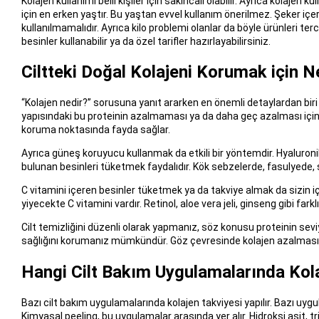
Kolajen kullanımı belli kişiler için sakıncalı olabilir. Ayrıca kolajen
için en erken yaştır. Bu yaştan evvel kullanım önerilmez. Şeker içer
kullanılmamalıdır. Ayrıca kilo problemi olanlar da böyle ürünleri t
besinler kullanabilir ya da özel tarifler hazırlayabilirsiniz.
Ciltteki Doğal Kolajeni Korumak için 
“Kolajen nedir?” sorusuna yanıt ararken en önemli detaylardan bir
yapısındaki bu proteinin azalmaması ya da daha geç azalması için ba
koruma noktasında fayda sağlar.
Ayrıca güneş koruyucu kullanmak da etkili bir yöntemdir. Hyaluroni
bulunan besinleri tüketmek faydalıdır. Kök sebzelerde, fasulyede, s
C vitamini içeren besinler tüketmek ya da takviye almak da sizin iç
yiyecekte C vitamini vardır. Retinol, aloe vera jeli, ginseng gibi fa
Cilt temizliğini düzenli olarak yapmanız, söz konusu proteinin sevi
sağlığını korumanız mümkündür. Göz çevresinde kolajen azalması 
Hangi Cilt Bakım Uygulamalarında Kola
Bazı cilt bakım uygulamalarında kolajen takviyesi yapılır. Bazı uyg
Kimyasal peeling, bu uygulamalar arasında yer alır. Hidroksi asit, tri