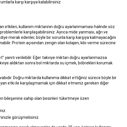
mlarla karşı karşıya kalabilirsiniz.
 yan etkileri, kullanım miktarının doğru ayarlanmaması halinde söz
 problemlerle karşılaşabilirsiniz. Ayrıca mide yanması, ağrı ve
” diye merak edenler, böyle bir sorunla karşı karşıya kalmayacağını
lanabilir. Protein açısından zengin olan kolajen, kilo verme sürecine
t” yanıtı verilebilir. Eğer takviye miktarı doğru ayarlanmazsa
takviye aldıktan sonra bol miktarda su içmek, böbrekleri korumak
bıdır. Doğru miktarda kullanıma dikkat ettiğiniz sürece böyle bir
 yan etki ile karşılaşmamak için dikkat etmeniz gereken diğer
en bileşenine sahip olan besinleri tüketmeye özen
nız.
inizle görüşmelisiniz.