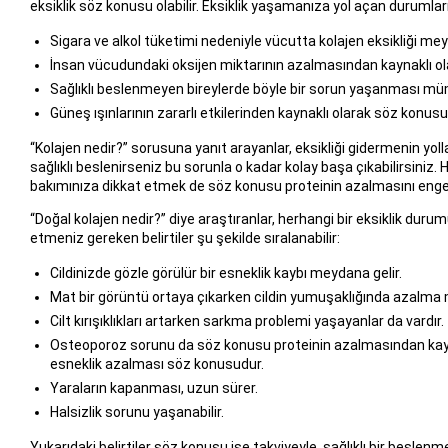
eksiklik söz konusu olabilir. Eksiklik yaşamanıza yol açan durumları 
Sigara ve alkol tüketimi nedeniyle vücutta kolajen eksikliği meyd
İnsan vücudundaki oksijen miktarının azalmasından kaynaklı olar
Sağlıklı beslenmeyen bireylerde böyle bir sorun yaşanması m
Güneş ışınlarının zararlı etkilerinden kaynaklı olarak söz konu
“Kolajen nedir?” sorusuna yanıt arayanlar, eksikliği gidermenin yolla
sağlıklı beslenirseniz bu sorunla o kadar kolay başa çıkabilirsiniz
bakımınıza dikkat etmek de söz konusu proteinin azalmasını engel
“Doğal kolajen nedir?” diye araştıranlar, herhangi bir eksiklik durumu
etmeniz gereken belirtiler şu şekilde sıralanabilir:
Cildinizde gözle görülür bir esneklik kaybı meydana gelir.
Mat bir görüntü ortaya çıkarken cildin yumuşaklığında azalma 
Cilt kırışıklıkları artarken sarkma problemi yaşayanlar da vardır.
Osteoporoz sorunu da söz konusu proteinin azalmasından kaynaklı
esneklik azalması söz konusudur.
Yaraların kapanması, uzun sürer.
Halsizlik sorunu yaşanabilir.
Yukarıdaki belirtiler söz konusu ise takviyeyle, sağlıklı bir beslen