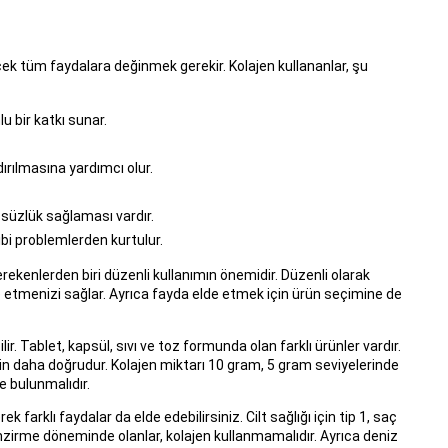
ecek tüm faydalara değinmek gerekir. Kolajen kullananlar, şu
 bir katkı sunar.
ırılmasına yardımcı olur.
üzsüzlük sağlaması vardır.
gibi problemlerden kurtulur.
rekenlerden biri düzenli kullanımın önemidir. Düzenli olarak
e etmenizi sağlar. Ayrıca fayda elde etmek için ürün seçimine de
r. Tablet, kapsül, sıvı ve toz formunda olan farklı ürünler vardır.
 için daha doğrudur. Kolajen miktarı 10 gram, 5 gram seviyelerinde
de bulunmalıdır.
rek farklı faydalar da elde edebilirsiniz. Cilt sağlığı için tip 1, saç
e emzirme döneminde olanlar, kolajen kullanmamalıdır. Ayrıca deniz