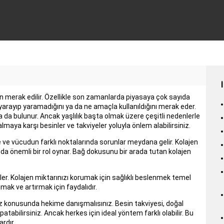
an merak edilir. Özellikle son zamanlarda piyasaya çok sayıda
 yarayıp yaramadığını ya da ne amaçla kullanıldığını merak eder.
a da bulunur. Ancak yaşlılık başta olmak üzere çeşitli nedenlerle
aya karşı besinler ve takviyeler yoluyla önlem alabilirsiniz.
ve vücudun farklı noktalarında sorunlar meydana gelir. Kolajen
da önemli bir rol oynar. Bağ dokusunu bir arada tutan kolajen
önler. Kolajen miktarınızı korumak için sağlıklı beslenmek temel
ak ve artırmak için faydalıdır.
ız konusunda hekime danışmalısınız. Besin takviyesi, doğal
patabilirsiniz. Ancak herkes için ideal yöntem farklı olabilir. Bu
rdır.