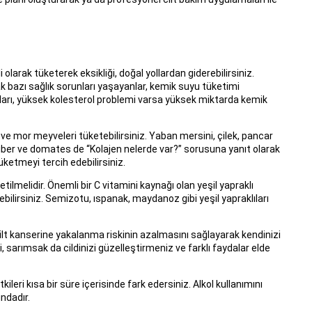
olarak tüketerek eksikliği, doğal yollardan giderebilirsiniz.
 bazı sağlık sorunları yaşayanlar, kemik suyu tüketimi
kları, yüksek kolesterol problemi varsa yüksek miktarda kemik
ı ve mor meyveleri tüketebilirsiniz. Yaban mersini, çilek, pancar
a biber ve domates de “Kolajen nelerde var?” sorusuna yanıt olarak
üketmeyi tercih edebilirsiniz.
etilmelidir. Önemli bir C vitamini kaynağı olan yeşil yapraklı
rebilirsiniz. Semizotu, ıspanak, maydanoz gibi yeşil yapraklıları
Cilt kanserine yakalanma riskinin azalmasını sağlayarak kendinizi
 sarımsak da cildinizi güzelleştirmeniz ve farklı faydalar elde
kileri kısa bir süre içerisinde fark edersiniz. Alkol kullanımını
ndadır.