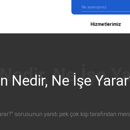
Hizmetlerimiz
n Nedir, Ne İşe Yarar
rar?” sorusunun yanıtı pek çok kişi tarafından merak 