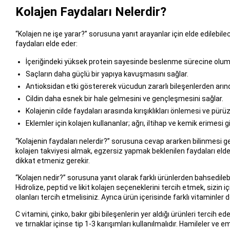
Kolajen Faydaları Nelerdir?
“Kolajen ne işe yarar?” sorusuna yanıt arayanlar için elde edilebil
faydaları elde eder:
İçeriğindeki yüksek protein sayesinde beslenme sürecine olumlu
Saçların daha güçlü bir yapıya kavuşmasını sağlar.
Antioksidan etki göstererek vücudun zararlı bileşenlerden arınd
Cildin daha esnek bir hale gelmesini ve gençleşmesini sağlar.
Kolajenin cilde faydaları arasında kırışıklıkları önlemesi ve pür
Eklemler için kolajen kullananlar; ağrı, iltihap ve kemik erimesi 
“Kolajenin faydaları nelerdir?” sorusuna cevap ararken bilinmesi ge
kolajen takviyesi almak, egzersiz yapmak beklenilen faydaları eld
dikkat etmeniz gerekir.
“Kolajen nedir?” sorusuna yanıt olarak farklı ürünlerden bahsedilebili
Hidrolize, peptid ve likit kolajen seçeneklerini tercih etmek, sizin
olanları tercih etmelisiniz. Ayrıca ürün içerisinde farklı vitaminler 
C vitamini, çinko, bakır gibi bileşenlerin yer aldığı ürünleri tercih ede
ve tırnaklar içinse tip 1-3 karışımları kullanılmalıdır. Hamileler v