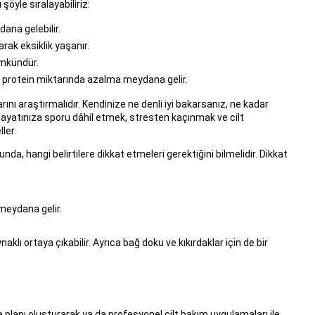
şöyle sıralayabiliriz:
ana gelebilir.
ak eksiklik yaşanır.
ümkündür.
su protein miktarında azalma meydana gelir.
rını araştırmalıdır. Kendinize ne denli iyi bakarsanız, ne kadar
. Hayatınıza sporu dâhil etmek, stresten kaçınmak ve cilt
ler.
nda, hangi belirtilere dikkat etmeleri gerektiğini bilmelidir. Dikkat
meydana gelir.
 ortaya çıkabilir. Ayrıca bağ doku ve kıkırdaklar için de bir
me planı oluşturarak ya da profesyonel cilt bakım uygulamaları ile