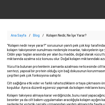
Ana Sayfa
Blog
Kolajen Nedir, Ne İşe Yarar?
“Kolajen nedir neye yarar?” sorusunun yanıtı pek çok kişi tarafınd
kolajen takviyesinin sunulması nedeniyle insanlar, takviyelerin işe
Cildin yapı taşları arasında yer alan bu madde, doğal olarak vücutt
miktarında azalma söz konusu olur. Doğal kolajen miktarındaki azalm
Vücutta bulunan proteinlerin zamanla azalması neticesinde ciltte 
sentezi, yapısal bir protein olduğu için bağ dokusunun korunmasın
çeşitleri pek çok fonksiyona sahiptir.
Cilt sağlığına etki eder ve farklı rahatsızlıkların ortaya çıkmasını 
koşuldur. Ayrıca düzenli egzersiz yapmak da kolajen miktarını korum
Kolajen takviyesi almaya karar verdiğinizde, bunu nasıl yapacağın
besinler ya da cilt bakım uygulamaları aracılığıyla kolajen açığını ka
nedenle bir estetik cerrahi uzmanından yardım almanızda fayda va