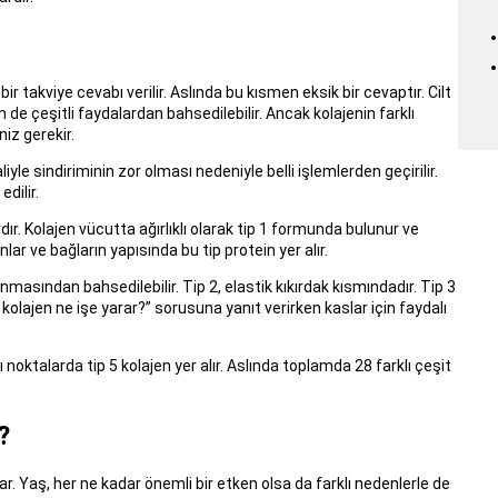
ir takviye cevabı verilir. Aslında bu kısmen eksik bir cevaptır. Cilt
in de çeşitli faydalardan bahsedilebilir. Ancak kolajenin farklı
niz gerekir.
iyle sindiriminin zor olması nedeniyle belli işlemlerden geçirilir.
dilir.
dır. Kolajen vücutta ağırlıklı olarak tip 1 formunda bulunur ve
lar ve bağların yapısında bu tip protein yer alır.
masından bahsedilebilir. Tip 2, elastik kıkırdak kısmındadır. Tip 3
 kolajen ne işe yarar?” sorusuna yanıt verirken kaslar için faydalı
ı noktalarda tip 5 kolajen yer alır. Aslında toplamda 28 farklı çeşit
?
ıkar. Yaş, her ne kadar önemli bir etken olsa da farklı nedenlerle de