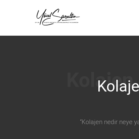
›
Kolaje
“Kolajen nedir neye ya