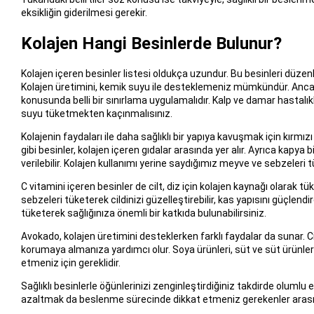
eksikliğin giderilmesi gerekir.
Kolajen Hangi Besinlerde Bulunur?
Kolajen içeren besinler listesi oldukça uzundur. Bu besinleri düzenli 
Kolajen üretimini, kemik suyu ile desteklemeniz mümkündür. Ancak
konusunda belli bir sınırlama uygulamalıdır. Kalp ve damar hastalı
suyu tüketmekten kaçınmalısınız.
Kolajenin faydaları ile daha sağlıklı bir yapıya kavuşmak için kırmız
gibi besinler, kolajen içeren gıdalar arasında yer alır. Ayrıca kapy
verilebilir. Kolajen kullanımı yerine saydığımız meyve ve sebzeleri t
C vitamini içeren besinler de cilt, diz için kolajen kaynağı olarak tük
sebzeleri tüketerek cildinizi güzelleştirebilir, kas yapısını güçlendi
tüketerek sağlığınıza önemli bir katkıda bulunabilirsiniz.
Avokado, kolajen üretimini desteklerken farklı faydalar da sunar. 
korumaya almanıza yardımcı olur. Soya ürünleri, süt ve süt ürünleri,
etmeniz için gereklidir.
Sağlıklı besinlerle öğünlerinizi zenginleştirdiğiniz takdirde olumlu et
azaltmak da beslenme sürecinde dikkat etmeniz gerekenler arası