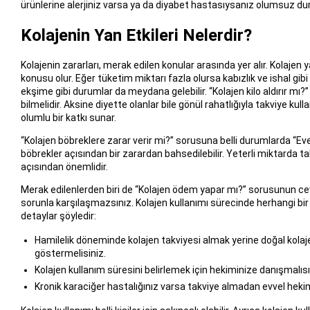
ürünlerine alerjiniz varsa ya da diyabet hastasıysanız olumsuz duru
Kolajenin Yan Etkileri Nelerdir?
Kolajenin zararları, merak edilen konular arasında yer alır. Kolajen
konusu olur. Eğer tüketim miktarı fazla olursa kabızlık ve ishal gibi
ekşime gibi durumlar da meydana gelebilir. “Kolajen kilo aldırır mı?
bilmelidir. Aksine diyette olanlar bile gönül rahatlığıyla takviye kul
olumlu bir katkı sunar.
“Kolajen böbreklere zarar verir mi?” sorusuna belli durumlarda “Eve
böbrekler açısından bir zarardan bahsedilebilir. Yeterli miktarda 
açısından önemlidir.
Merak edilenlerden biri de “Kolajen ödem yapar mı?” sorusunun ceva
sorunla karşılaşmazsınız. Kolajen kullanımı sürecinde herhangi bir
detaylar şöyledir:
Hamilelik döneminde kolajen takviyesi almak yerine doğal kolaj
göstermelisiniz.
Kolajen kullanım süresini belirlemek için hekiminize danışmalısı
Kronik karaciğer hastalığınız varsa takviye almadan evvel hekim