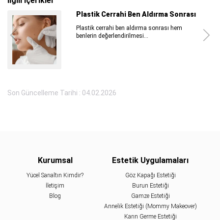
İlgili İçerikler
Mini Yüz Germe ve Yüz Germe Farkları
Ciltteki yaşlanma etkilerini azaltmak için
gerçekleştirilen mini yüz germe...
Son Güncelleme Tarihi : 04.02.2026
Kurumsal
Estetik Uygulamaları
Yücel Sarıaltın Kimdir?
Göz Kapağı Estetiği
İletişim
Burun Estetiği
Blog
Gamze Estetiği
Annelik Estetiği (Mommy Makeover)
Karın Germe Estetiği