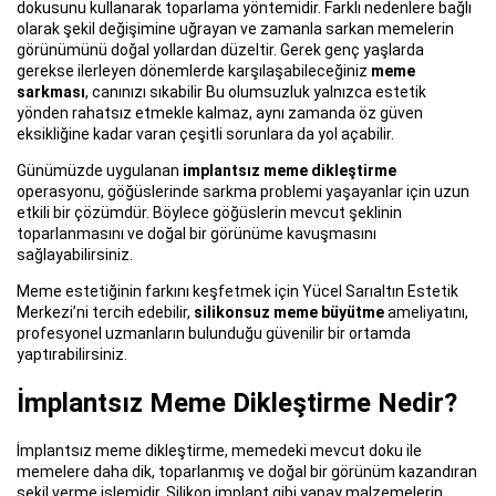
dokusunu kullanarak toparlama yöntemidir. Farklı nedenlere bağlı
olarak şekil değişimine uğrayan ve zamanla sarkan memelerin
görünümünü doğal yollardan düzeltir. Gerek genç yaşlarda
gerekse ilerleyen dönemlerde karşılaşabileceğiniz
meme
sarkması
, canınızı sıkabilir Bu olumsuzluk yalnızca estetik
yönden rahatsız etmekle kalmaz, aynı zamanda öz güven
eksikliğine kadar varan çeşitli sorunlara da yol açabilir.
Günümüzde uygulanan
implantsız meme dikleştirme
operasyonu, göğüslerinde sarkma problemi yaşayanlar için uzun
etkili bir çözümdür. Böylece göğüslerin mevcut şeklinin
toparlanmasını ve doğal bir görünüme kavuşmasını
sağlayabilirsiniz.
Meme estetiğinin farkını keşfetmek için Yücel Sarıaltın Estetik
Merkezi’ni tercih edebilir,
silikonsuz meme büyütme
ameliyatını,
profesyonel uzmanların bulunduğu güvenilir bir ortamda
yaptırabilirsiniz.
İmplantsız Meme Dikleştirme Nedir?
İmplantsız meme dikleştirme, memedeki mevcut doku ile
memelere daha dik, toparlanmış ve doğal bir görünüm kazandıran
şekil verme işlemidir. Silikon implant gibi yapay malzemelerin