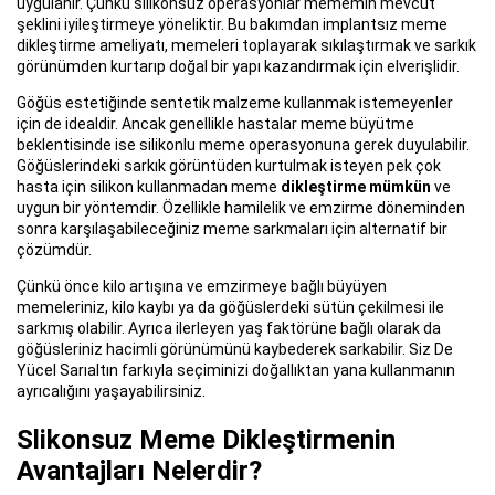
uygulanır. Çünkü silikonsuz operasyonlar mememin mevcut
şeklini iyileştirmeye yöneliktir. Bu bakımdan implantsız meme
dikleştirme ameliyatı, memeleri toplayarak sıkılaştırmak ve sarkık
görünümden kurtarıp doğal bir yapı kazandırmak için elverişlidir.
Göğüs estetiğinde sentetik malzeme kullanmak istemeyenler
için de idealdir. Ancak genellikle hastalar meme büyütme
beklentisinde ise silikonlu meme operasyonuna gerek duyulabilir.
Göğüslerindeki sarkık görüntüden kurtulmak isteyen pek çok
hasta için silikon kullanmadan meme
dikleştirme mümkün
ve
uygun bir yöntemdir. Özellikle hamilelik ve emzirme döneminden
sonra karşılaşabileceğiniz meme sarkmaları için alternatif bir
çözümdür.
Çünkü önce kilo artışına ve emzirmeye bağlı büyüyen
memeleriniz, kilo kaybı ya da göğüslerdeki sütün çekilmesi ile
sarkmış olabilir. Ayrıca ilerleyen yaş faktörüne bağlı olarak da
göğüsleriniz hacimli görünümünü kaybederek sarkabilir. Siz De
Yücel Sarıaltın farkıyla seçiminizi doğallıktan yana kullanmanın
ayrıcalığını yaşayabilirsiniz.
Slikonsuz Meme Dikleştirmenin
Avantajları Nelerdir?