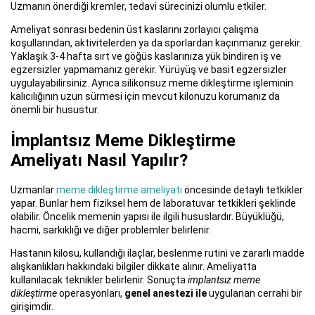
Uzmanın önerdiği kremler, tedavi sürecinizi olumlu etkiler.
Ameliyat sonrası bedenin üst kaslarını zorlayıcı çalışma
koşullarından, aktivitelerden ya da sporlardan kaçınmanız gerekir.
Yaklaşık 3-4 hafta sırt ve göğüs kaslarınıza yük bindiren iş ve
egzersizler yapmamanız gerekir. Yürüyüş ve basit egzersizler
uygulayabilirsiniz. Ayrıca silikonsuz meme dikleştirme işleminin
kalıcılığının uzun sürmesi için mevcut kilonuzu korumanız da
önemli bir husustur.
İmplantsız Meme Dikleştirme
Ameliyatı Nasıl Yapılır?
Uzmanlar
meme dikleştirme ameliyatı
öncesinde detaylı tetkikler
yapar. Bunlar hem fiziksel hem de laboratuvar tetkikleri şeklinde
olabilir. Öncelik memenin yapısı ile ilgili hususlardır. Büyüklüğü,
hacmi, sarkıklığı ve diğer problemler belirlenir.
Hastanın kilosu, kullandığı ilaçlar, beslenme rutini ve zararlı madde
alışkanlıkları hakkındaki bilgiler dikkate alınır. Ameliyatta
kullanılacak teknikler belirlenir. Sonuçta
implantsız meme
dikleştirme
operasyonları,
genel anestezi ile
uygulanan cerrahi bir
girişimdir.