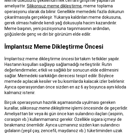
Meme dokusunu şekillendirmek cerrahi girişimle yapılan bir
ameliyattır.
Silikonsuz meme dikleştirme
, meme toplama
operasyonu olarak da bilinir. Genellikle memedeki fazla dokunun
çıkarılmasıyla gerçekleşir. Yukarıya kaldırılan meme dokusuna,
gerek olması halinde kendi yağ dokusuyla hacim kazandırılır.
Meme başının, yeni pozisyonuna taşınmasının ardından,
göğüslerde genç ve diri bir görünüm elde edilir.
İmplantsız Meme Dikleştirme Öncesi
İmplantsız meme dikleştirme öncesi birtakım tetkikler yapılır.
Hastanın koşulları sağlayıp sağlamadığı netleştirilir. Rutin
değerlendirmeler, etkili ve sağlıklı bir sonucun elde edilmesini
sağlar. Memedeki sarkıklığın derecesi tespit edilir. Böylece
memede açılacak kesiler ve bu kısımlarda kalacak izler belirlenir.
Ayrıca operasyondan önce sizden en az 6 ay boyunca aynı kiloda
kalmanız istenir.
Birçok operasyonun hazırlık aşamasında uyulması gereken
kurallar,
silikonsuz meme dikleştirme
işlemi öncesinde de geçerlidir.
Ameliyattan bir veya iki gün önce kan sulandırıcı ilaçları (aspirin,
coraspin vb.) kullanmamanız gerekir. Özellikle sigara içmeyi de
bırakmanız önemlidir. Ayrıca uzmanınız sizden kan sulandırıcı
gıdaların (yeşil çay, zencefil, maydanoz vb.) tüketiminden uzak