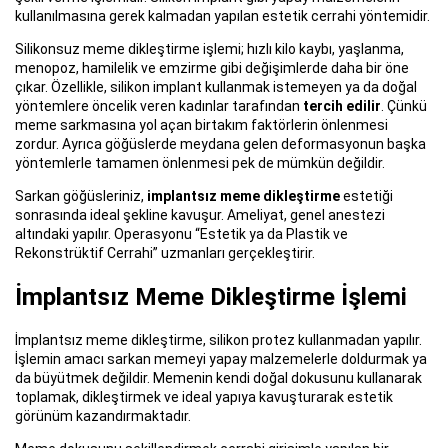
kullanılmasına gerek kalmadan yapılan estetik cerrahi yöntemidir.
Silikonsuz meme dikleştirme işlemi; hızlı kilo kaybı, yaşlanma,
menopoz, hamilelik ve emzirme gibi değişimlerde daha bir öne
çıkar. Özellikle, silikon implant kullanmak istemeyen ya da doğal
yöntemlere öncelik veren kadınlar tarafından
tercih edilir
. Çünkü
meme sarkmasına yol açan birtakım faktörlerin önlenmesi
zordur. Ayrıca göğüslerde meydana gelen deformasyonun başka
yöntemlerle tamamen önlenmesi pek de mümkün değildir.
Sarkan göğüsleriniz,
implantsız meme dikleştirme
estetiği
sonrasında ideal şekline kavuşur. Ameliyat, genel anestezi
altındaki yapılır. Operasyonu “Estetik ya da Plastik ve
Rekonstrüktif Cerrahi” uzmanları gerçekleştirir.
İmplantsız Meme Dikleştirme İşlemi
İmplantsız meme dikleştirme, silikon protez kullanmadan yapılır.
İşlemin amacı sarkan memeyi yapay malzemelerle doldurmak ya
da büyütmek değildir. Memenin kendi doğal dokusunu kullanarak
toplamak, dikleştirmek ve ideal yapıya kavuşturarak estetik
görünüm kazandırmaktadır.