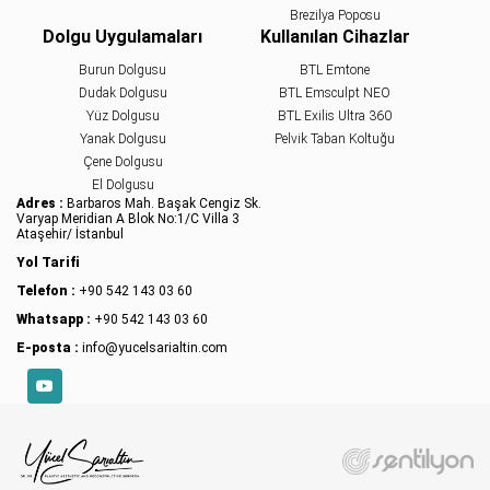
Brezilya Poposu
Dolgu Uygulamaları
Kullanılan Cihazlar
Burun Dolgusu
BTL Emtone
Dudak Dolgusu
BTL Emsculpt NEO
Yüz Dolgusu
BTL Exilis Ultra 360
Yanak Dolgusu
Pelvik Taban Koltuğu
Çene Dolgusu
El Dolgusu
Adres :
Barbaros Mah. Başak Cengiz Sk.
Varyap Meridian A Blok No:1/C Villa 3
Ataşehir/ İstanbul
Yol Tarifi
Telefon :
+90 542 143 03 60
Whatsapp :
+90 542 143 03 60
E-posta :
info@yucelsarialtin.com
YouTube