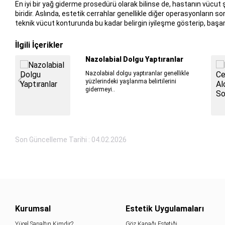
En iyi bir yağ giderme prosedürü olarak bilinse de, hastanın vücut
biridir. Aslında, estetik cerrahlar genellikle diğer operasyonların s
teknik vücut konturunda bu kadar belirgin iyileşme gösterip, başar
İlgili İçerikler
Nazolabial Dolgu Yaptıranlar
Nazolabial dolgu yaptıranlar genellikle
yüzlerindeki yaşlanma belirtilerini
gidermeyi..
Son Güncelleme Tarihi : 04.02.2026
Kurumsal
Estetik Uygulamaları
Yücel Sarıaltın Kimdir?
Göz Kapağı Estetiği