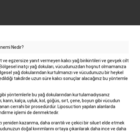
Önemi Nedir?
t ve egzersize yanıt vermeyen kalıcı yağ birikintileri ve gevşek cilt
 Bölgesel inatçı yağ dokuları, vücudunuzdan hoşnut olmamanıza
bölgesel yağ dokularından kurtulmanızı ve vücudunuzu bir heykel
 edildiği takdirde uzun süre kalıcı sonuçlar alacağınız bu yöntemle
ibi yöntemlerle bu yağ dokularından kurtulamadıysanız
 karın, kalça, uyluk, kol, göğüs, sırt, çene, boyun gibi vücudun
lanan cerrahi bir prosedürdür. Liposuction yapılan alanlarda
endirme işlemi de denmektedir.
zı yeniden kazanma, daha orantılı ve çekici bir siluet elde etmek
ücudunuzun doğal kıvrımlarını ortaya çıkarılarak daha ince ve daha