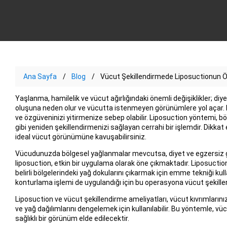
Ana Sayfa
Blog
Vücut Şekillendirmede Liposuctionun 
Yaşlanma, hamilelik ve vücut ağırlığındaki önemli değişiklikler; diye
oluşuna neden olur ve vücutta istenmeyen görünümlere yol açar.
ve özgüveninizi yitirmenize sebep olabilir. Liposuction yöntemi, 
gibi yeniden şekillendirmenizi sağlayan cerrahi bir işlemdir. Dikkat
ideal vücut görünümüne kavuşabilirsiniz.
Vücudunuzda bölgesel yağlanmalar mevcutsa, diyet ve egzersiz g
liposuction, etkin bir uygulama olarak öne çıkmaktadır. Liposuction;
belirli bölgelerindeki yağ dokularını çıkarmak için emme tekniği kul
konturlama işlemi de uygulandığı için bu operasyona vücut şekill
Liposuction ve vücut şekillendirme ameliyatları, vücut kıvrımlarını
ve yağ dağılımlarını dengelemek için kullanılabilir. Bu yöntemle, v
sağlıklı bir görünüm elde edilecektir.