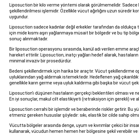
Liposuction bir kilo verme yöntemi olarak görülmemelidir. Sadece be
şekillendirilmesi işlemidir. Özellikle vücut ağırlığını uzun süredir 
uygundur.
Liposuction sadece kadınlar değil erkekler tarafından da oldukça te
için mide kısmı aşırı yağlanmaya müsait bir bölgedir ve bu tip bölg
sonuç alınmaktadır.
Bir liposuction operasyonu sırasında, kanül adı verilen emme araçları 
hareket ettirilir. Liposuction, inatçı yağları hedef alarak, hastala
minimal invaziv bir prosedürdür.
Bedeni şekillendirmek için harika bir araçtır. Vücut şekillendirme op
uyluklarından yağ aldırmak istemektedir. Hedeflenen yağ çıkarıldıkta
genellikle karın germe veya uyluk kaldırma gibi başka bir vücut şekil
Liposuction’ı düşünen hastaların gerçekçi beklentileri olması ve ne
En iyi sonuçlar, makul cilt elastikiyeti (retraksiyon için gerekli) ve
Liposuction cerrahi bir işlemdir ve beraberinde riskler getirir. Bu 
etmeniz gereken hususlar şöyledir: sıkı, elastik bir cilde sahip olma
Vücutta bölgeler arasında denge, uyum ve kıvrımlar çekici bir insan
kullanarak, vücudun hemen hemen her bölgesine şekil verebilir ve in