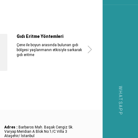
Gıdı Eritme Yöntemleri
Çene ile boyun arasında bulunan gıdı
bölgesi yaşlanmanın etkisiyle sarkarak
gıdı eritme
WHATSAPP
Adres :
Barbaros Mah. Başak Cengiz Sk.
Varyap Meridian A Blok No:1/C Villa 3
Ataşehir/ İstanbul