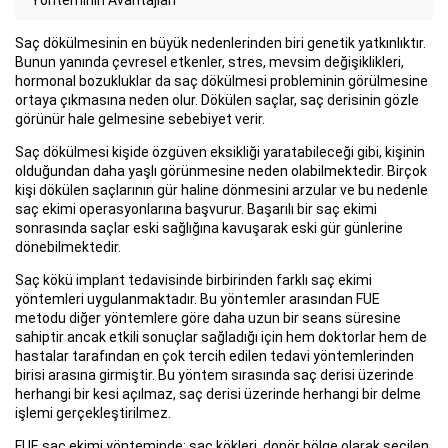
Yönteminin Avantajları
Saç dökülmesinin en büyük nedenlerinden biri genetik yatkınlıktır.
Bunun yanında çevresel etkenler, stres, mevsim değişiklikleri,
hormonal bozukluklar da saç dökülmesi probleminin görülmesine
ortaya çıkmasına neden olur. Dökülen saçlar, saç derisinin gözle
görünür hale gelmesine sebebiyet verir.
Saç dökülmesi kişide özgüven eksikliği yaratabileceği gibi, kişinin
olduğundan daha yaşlı görünmesine neden olabilmektedir. Birçok
kişi dökülen saçlarının gür haline dönmesini arzular ve bu nedenle
saç ekimi operasyonlarına başvurur. Başarılı bir saç ekimi
sonrasında saçlar eski sağlığına kavuşarak eski gür günlerine
dönebilmektedir.
Saç kökü implant tedavisinde birbirinden farklı saç ekimi
yöntemleri uygulanmaktadır. Bu yöntemler arasından FUE
metodu diğer yöntemlere göre daha uzun bir seans süresine
sahiptir ancak etkili sonuçlar sağladığı için hem doktorlar hem de
hastalar tarafından en çok tercih edilen tedavi yöntemlerinden
birisi arasına girmiştir. Bu yöntem sırasında saç derisi üzerinde
herhangi bir kesi açılmaz, saç derisi üzerinde herhangi bir delme
işlemi gerçekleştirilmez.
FUE saç ekimi yönteminde; saç kökleri, donör bölge olarak seçilen