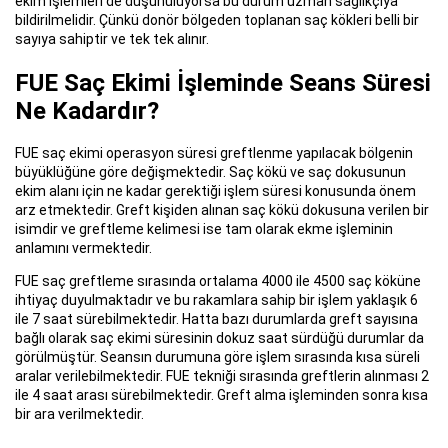
ekim işlemleri de düşünülüyorsa bu durum uzman sağlıkçıya
bildirilmelidir. Çünkü donör bölgeden toplanan saç kökleri belli bir
sayıya sahiptir ve tek tek alınır.
FUE Saç Ekimi İşleminde Seans Süresi
Ne Kadardır?
FUE saç ekimi operasyon süresi greftlenme yapılacak bölgenin
büyüklüğüne göre değişmektedir. Saç kökü ve saç dokusunun
ekim alanı için ne kadar gerektiği işlem süresi konusunda önem
arz etmektedir. Greft kişiden alınan saç kökü dokusuna verilen bir
isimdir ve greftleme kelimesi ise tam olarak ekme işleminin
anlamını vermektedir.
FUE saç greftleme sırasında ortalama 4000 ile 4500 saç köküne
ihtiyaç duyulmaktadır ve bu rakamlara sahip bir işlem yaklaşık 6
ile 7 saat sürebilmektedir. Hatta bazı durumlarda greft sayısına
bağlı olarak saç ekimi süresinin dokuz saat sürdüğü durumlar da
görülmüştür. Seansın durumuna göre işlem sırasında kısa süreli
aralar verilebilmektedir. FUE tekniği sırasında greftlerin alınması 2
ile 4 saat arası sürebilmektedir. Greft alma işleminden sonra kısa
bir ara verilmektedir.