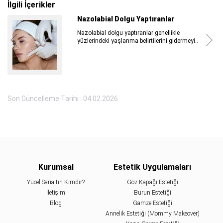
İlgili İçerikler
Nazolabial Dolgu Yaptıranlar
Nazolabial dolgu yaptıranlar genellikle
yüzlerindeki yaşlanma belirtilerini gidermeyi..
Son Güncelleme Tarihi : 04.02.2026
Kurumsal
Estetik Uygulamaları
Yücel Sarıaltın Kimdir?
Göz Kapağı Estetiği
İletişim
Burun Estetiği
Blog
Gamze Estetiği
Annelik Estetiği (Mommy Makeover)