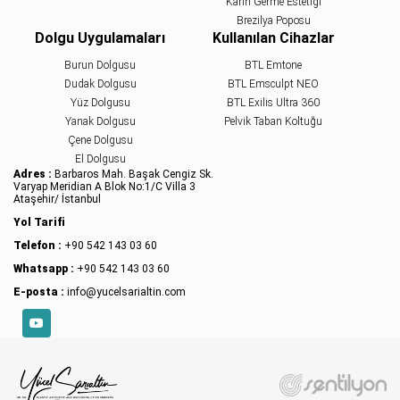
Karın Germe Estetiği
Brezilya Poposu
Dolgu Uygulamaları
Kullanılan Cihazlar
Burun Dolgusu
BTL Emtone
Dudak Dolgusu
BTL Emsculpt NEO
Yüz Dolgusu
BTL Exilis Ultra 360
Yanak Dolgusu
Pelvik Taban Koltuğu
Çene Dolgusu
El Dolgusu
Adres :
Barbaros Mah. Başak Cengiz Sk.
Varyap Meridian A Blok No:1/C Villa 3
Ataşehir/ İstanbul
Yol Tarifi
Telefon :
+90 542 143 03 60
Whatsapp :
+90 542 143 03 60
E-posta :
info@yucelsarialtin.com
YouTube