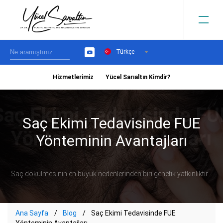
Türkçe
YouTube
Hizmetlerimiz
Yücel Sarıaltın Kimdir?
›
Saç Ekimi Tedavisinde FUE
Yönteminin Avantajları
Saç dökülmesinin en büyük nedenlerinden biri genetik yatkınlıktır...
Ana Sayfa
Blog
Saç Ekimi Tedavisinde FUE