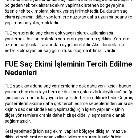
bölgeden tek tek alınarak ekim yapılmak istenen bölgeye yine
özenle tek tek implant olarak yerleştirilmektedir. Bu durum saç
ekimi işleminin, diğer yöntemlere nazaran daha uzun bir seans ile
yapılmasına yol açmaktadır.
FUE yöntemi ile saç ekimi çok yaygın olarak kullanılan bir
yöntemdir. Asıl önemli olan yöntemi uygulanma şeklidir. Yöntem
uzman sağlıkçılar tarafından uygulanmalıdır. Aksi durumlarda
estetik olmayan bir saç görüntüsü oluşma ihtimali vardır.
FUE Saç Ekimi İşleminin Tercih Edilme
Nedenleri
FUE saç ekimi daha saç yöntemlerine çok daha yenilikçidir bunun
yanında hem hastaya hem de doktora çok fazla kolaylık sağladığı
için son zamanlarda yaygın bir şekilde tercih edilmektedir. Geçmiş
yöntemlerin aksine daha çok tercih edilme sebeplerinden birisi de
kişinin saç derisinde kesi yapılmadığı için işlem yapılan kişinin
diğer yöntemlere oranla daha hızlı şekilde iyileşmesine olanak
sağlamasıdır.
Kesi yapılmadığı için saç ekimi yapılan bölgeye dikiş atılmaz ve
dikiş izi problemi ortadan kalkar. İyileşme süresi kısaldığı için