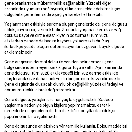
çene oranlarında mükemmellik sağlanabilir. Yüzdeki diğer
organlarla uyumunu sağlayarak, altın oranı elde edebilmek için
dolgularla çene ileri ya da aşağıya hareket ettirilebilir.
Yaşlanmanın etkisiyle sarkma oluşan çenelerde de, çene dolgusu
oldukça iyi sonuç vermektedir. Zamanla yaşanan kemik ve yağ
dokusu kaybı ve ciltte elastikiyetin bozulması tüm yüzü
etkilerken çenede de hacim kaybına yol açmaktadır. Yaş
ilerledikçe yüzde oluşan deformasyonlar özgüveni büyük ölçüde
etkilemektedir.
Çene çizgisinin dermal dolgu ile yeniden belirlenmesi, çene
bölgesinde istenmeyen sarkık görüntüyü azaltır. Aynı zamanda
çene dolgusu, tüm yüzü etkileyeceği için yüz germe etkisi de
oluşturarak size daha canlı ve diri bir görünüm kazandıracaktır.
Çene çizgisinde oluşacak olumlu bir değişiklik yüzdeki ifadeyi ve
görünümü köklü olarak değiştirecektir.
Çene dolgusu, yetişkinlere her yaşta uygulanabilir. Sadece
yaşlanma nedeniyle olgun kişilere yapılmamakta, estetik
nedenlerle de gençlerin de tercih ettiği, son yıllarda oldukça
popüler olan bir uygulamadır.
Çene dolgusunda enjeksiyon yöntemi ile kullanılır. Dolgu maddeleri
ile yüzün alt bölgesi şekillendirilir ve çene görünümü düzeltilir.