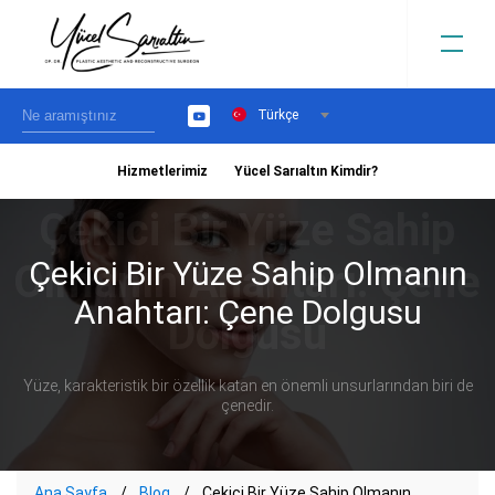
Türkçe
YouTube
Hizmetlerimiz
Yücel Sarıaltın Kimdir?
›
Çekici Bir Yüze Sahip Olmanın
Anahtarı: Çene Dolgusu
Yüze, karakteristik bir özellik katan en önemli unsurlarından biri de
çenedir.
Ana Sayfa
Blog
Çekici Bir Yüze Sahip Olmanın