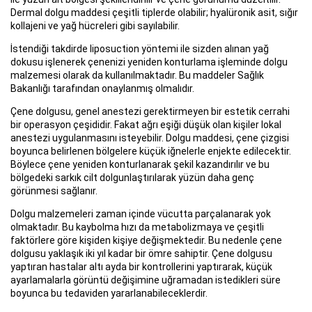
Dermal dolgu maddesi çeşitli tiplerde olabilir; hyalüronik asit, sığır
kollajeni ve yağ hücreleri gibi sayılabilir.
İstendiği takdirde liposuction yöntemi ile sizden alınan yağ
dokusu işlenerek çenenizi yeniden konturlama işleminde dolgu
malzemesi olarak da kullanılmaktadır. Bu maddeler Sağlık
Bakanlığı tarafından onaylanmış olmalıdır.
Çene dolgusu, genel anestezi gerektirmeyen bir estetik cerrahi
bir operasyon çeşididir. Fakat ağrı eşiği düşük olan kişiler lokal
anestezi uygulanmasını isteyebilir. Dolgu maddesi, çene çizgisi
boyunca belirlenen bölgelere küçük iğnelerle enjekte edilecektir.
Böylece çene yeniden konturlanarak şekil kazandırılır ve bu
bölgedeki sarkık cilt dolgunlaştırılarak yüzün daha genç
görünmesi sağlanır.
Dolgu malzemeleri zaman içinde vücutta parçalanarak yok
olmaktadır. Bu kaybolma hızı da metabolizmaya ve çeşitli
faktörlere göre kişiden kişiye değişmektedir. Bu nedenle çene
dolgusu yaklaşık iki yıl kadar bir ömre sahiptir. Çene dolgusu
yaptıran hastalar altı ayda bir kontrollerini yaptırarak, küçük
ayarlamalarla görüntü değişimine uğramadan istedikleri süre
boyunca bu tedaviden yararlanabileceklerdir.