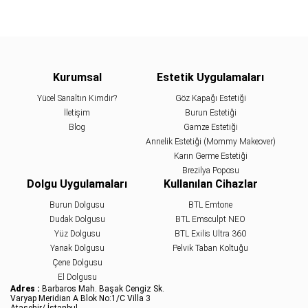
Kurumsal
Estetik Uygulamaları
Yücel Sarıaltın Kimdir?
Göz Kapağı Estetiği
İletişim
Burun Estetiği
Blog
Gamze Estetiği
Annelik Estetiği (Mommy Makeover)
Karın Germe Estetiği
Brezilya Poposu
Dolgu Uygulamaları
Kullanılan Cihazlar
Burun Dolgusu
BTL Emtone
Dudak Dolgusu
BTL Emsculpt NEO
Yüz Dolgusu
BTL Exilis Ultra 360
Yanak Dolgusu
Pelvik Taban Koltuğu
Çene Dolgusu
El Dolgusu
Adres :
Barbaros Mah. Başak Cengiz Sk.
Varyap Meridian A Blok No:1/C Villa 3