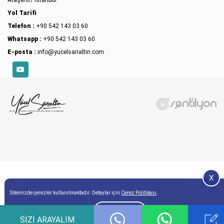
Ataşehir/ İstanbul
Yol Tarifi
Telefon :
+90 542 143 03 60
Whatsapp :
+90 542 143 03 60
E-posta :
info@yucelsarialtin.com
YouTube
X
Sitemizde çerezler kullanılmaktadır. Detaylar için
Çerez Politikası
.
Onay
SIZI ARAYALIM