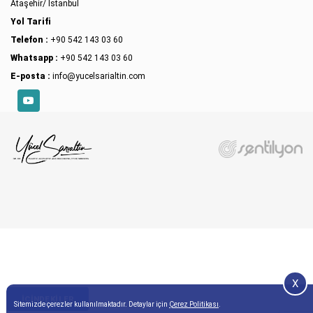
Ataşehir/ İstanbul
Yol Tarifi
Telefon :
+90 542 143 03 60
Whatsapp :
+90 542 143 03 60
E-posta :
info@yucelsarialtin.com
YouTube
X
İÇINDEKILER
Sitemizde çerezler kullanılmaktadır. Detaylar için
Çerez Politikası
.