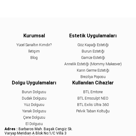
Kurumsal
Estetik Uygulamaları
Yücel Sarıaltın Kimdir?
Göz Kapağı Estetiği
İletişim
Burun Estetiği
Blog
Gamze Estetiği
Annelik Estetiği (Mommy Makeover)
Karın Germe Estetiği
Brezilya Poposu
Dolgu Uygulamaları
Kullanılan Cihazlar
Burun Dolgusu
BTL Emtone
Dudak Dolgusu
BTL Emsculpt NEO
Yüz Dolgusu
BTL Exilis Ultra 360
Yanak Dolgusu
Pelvik Taban Koltuğu
Çene Dolgusu
El Dolgusu
Adres :
Barbaros Mah. Başak Cengiz Sk.
Varyap Meridian A Blok No:1/C Villa 3