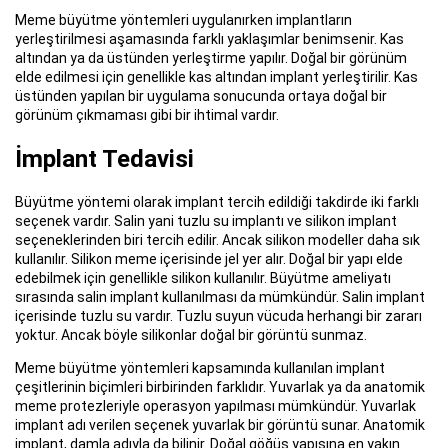
Meme büyütme yöntemleri uygulanırken implantların
yerleştirilmesi aşamasında farklı yaklaşımlar benimsenir. Kas
altından ya da üstünden yerleştirme yapılır. Doğal bir görünüm
elde edilmesi için genellikle kas altından implant yerleştirilir. Kas
üstünden yapılan bir uygulama sonucunda ortaya doğal bir
görünüm çıkmaması gibi bir ihtimal vardır.
İmplant Tedavisi
Büyütme yöntemi olarak implant tercih edildiği takdirde iki farklı
seçenek vardır. Salin yani tuzlu su implantı ve silikon implant
seçeneklerinden biri tercih edilir. Ancak silikon modeller daha sık
kullanılır. Silikon meme içerisinde jel yer alır. Doğal bir yapı elde
edebilmek için genellikle silikon kullanılır. Büyütme ameliyatı
sırasında salin implant kullanılması da mümkündür. Salin implant
içerisinde tuzlu su vardır. Tuzlu suyun vücuda herhangi bir zararı
yoktur. Ancak böyle silikonlar doğal bir görüntü sunmaz.
Meme büyütme yöntemleri kapsamında kullanılan implant
çeşitlerinin biçimleri birbirinden farklıdır. Yuvarlak ya da anatomik
meme protezleriyle operasyon yapılması mümkündür. Yuvarlak
implant adı verilen seçenek yuvarlak bir görüntü sunar. Anatomik
implant, damla adıyla da bilinir. Doğal göğüs yapısına en yakın