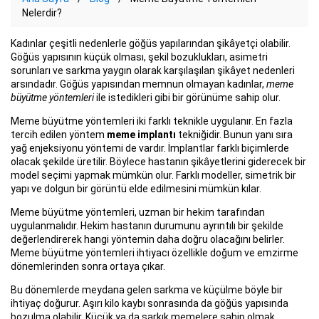
Nelerdir?
Kadınlar çeşitli nedenlerle göğüs yapılarından şikâyetçi olabilir.
Göğüs yapısının küçük olması, şekil bozuklukları, asimetri
sorunları ve sarkma yaygın olarak karşılaşılan şikâyet nedenleri
arsındadır. Göğüs yapısından memnun olmayan kadınlar,
meme
büyütme yöntemleri
ile istedikleri gibi bir görünüme sahip olur.
Meme büyütme yöntemleri iki farklı teknikle uygulanır. En fazla
tercih edilen yöntem
meme implantı
tekniğidir. Bunun yanı sıra
yağ enjeksiyonu yöntemi de vardır. İmplantlar farklı biçimlerde
olacak şekilde üretilir. Böylece hastanın şikâyetlerini giderecek bir
model seçimi yapmak mümkün olur. Farklı modeller, simetrik bir
yapı ve dolgun bir görüntü elde edilmesini mümkün kılar.
Meme büyütme yöntemleri, uzman bir hekim tarafından
uygulanmalıdır. Hekim hastanın durumunu ayrıntılı bir şekilde
değerlendirerek hangi yöntemin daha doğru olacağını belirler.
Meme büyütme yöntemleri ihtiyacı özellikle doğum ve emzirme
dönemlerinden sonra ortaya çıkar.
Bu dönemlerde meydana gelen sarkma ve küçülme böyle bir
ihtiyaç doğurur. Aşırı kilo kaybı sonrasında da göğüs yapısında
bozulma olabilir. Küçük ya da sarkık memelere sahip olmak