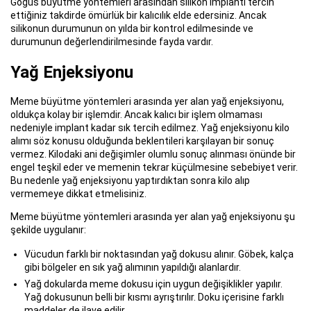
Göğüs büyütme yöntemleri arasından silikon implantı tercih
ettiğiniz takdirde ömürlük bir kalıcılık elde edersiniz. Ancak
silikonun durumunun on yılda bir kontrol edilmesinde ve
durumunun değerlendirilmesinde fayda vardır.
Yağ Enjeksiyonu
Meme büyütme yöntemleri arasında yer alan yağ enjeksiyonu,
oldukça kolay bir işlemdir. Ancak kalıcı bir işlem olmaması
nedeniyle implant kadar sık tercih edilmez. Yağ enjeksiyonu kilo
alımı söz konusu olduğunda beklentileri karşılayan bir sonuç
vermez. Kilodaki ani değişimler olumlu sonuç alınması önünde bir
engel teşkil eder ve memenin tekrar küçülmesine sebebiyet verir.
Bu nedenle yağ enjeksiyonu yaptırdıktan sonra kilo alıp
vermemeye dikkat etmelisiniz.
Meme büyütme yöntemleri arasında yer alan yağ enjeksiyonu şu
şekilde uygulanır:
Vücudun farklı bir noktasından yağ dokusu alınır. Göbek, kalça
gibi bölgeler en sık yağ alımının yapıldığı alanlardır.
Yağ dokularda meme dokusu için uygun değişiklikler yapılır.
Yağ dokusunun belli bir kısmı ayrıştırılır. Doku içerisine farklı
maddeler de ilave edilir.