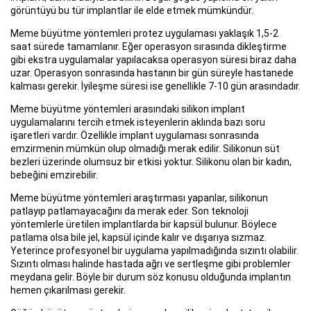
görüntüyü bu tür implantlar ile elde etmek mümkündür.
Meme büyütme yöntemleri protez uygulaması yaklaşık 1,5-2
saat sürede tamamlanır. Eğer operasyon sırasında dikleştirme
gibi ekstra uygulamalar yapılacaksa operasyon süresi biraz daha
uzar. Operasyon sonrasında hastanın bir gün süreyle hastanede
kalması gerekir. İyileşme süresi ise genellikle 7-10 gün arasındadır.
Meme büyütme yöntemleri arasındaki silikon implant
uygulamalarını tercih etmek isteyenlerin aklında bazı soru
işaretleri vardır. Özellikle implant uygulaması sonrasında
emzirmenin mümkün olup olmadığı merak edilir. Silikonun süt
bezleri üzerinde olumsuz bir etkisi yoktur. Silikonu olan bir kadın,
bebeğini emzirebilir.
Meme büyütme yöntemleri araştırması yapanlar, silikonun
patlayıp patlamayacağını da merak eder. Son teknoloji
yöntemlerle üretilen implantlarda bir kapsül bulunur. Böylece
patlama olsa bile jel, kapsül içinde kalır ve dışarıya sızmaz.
Yeterince profesyonel bir uygulama yapılmadığında sızıntı olabilir.
Sızıntı olması halinde hastada ağrı ve sertleşme gibi problemler
meydana gelir. Böyle bir durum söz konusu olduğunda implantın
hemen çıkarılması gerekir.