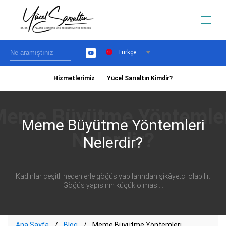
Türkçe
YouTube
Hizmetlerimiz
Yücel Sarıaltın Kimdir?
›
Meme Büyütme Yöntemleri
Nelerdir?
Kadınlar çeşitli nedenlerle göğüs yapılarından şikâyetçi olabilir.
Göğüs yapısının küçük olması...
Ana Sayfa
Blog
Meme Büyütme Yöntemleri