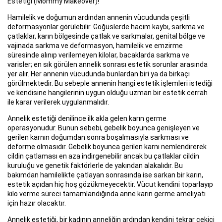
Estetiği (Mommy Makeover)!
Hamilelik ve doğumun ardından annenin vücudunda çeşitli
deformasyonlar görülebilir. Göğüslerde hacim kaybı, sarkma ve
çatlaklar, karın bölgesinde çatlak ve sarkmalar, genital bölge ve
vajinada sarkma ve deformasyon, hamilelik ve emzirme
süresinde alınıp verilemeyen kilolar, bacaklarda sarkma ve
varisler; en sık görülen annelik sonrası estetik sorunlar arasında
yer alır. Her annenin vücudunda bunlardan biri ya da birkaçı
görülmektedir. Bu sebeple annenin hangi estetik işlemleri istediği
ve kendisine hangilerinin uygun olduğu uzman bir estetik cerrah
ile karar verilerek uygulanmalıdır.
Annelik estetiği denilince ilk akla gelen karın germe
operasyonudur. Bunun sebebi, gebelik boyunca genişleyen ve
gerilen karnın doğumdan sonra boşalmasıyla sarkması ve
deforme olmasıdır. Gebelik boyunca gerilen karnı nemlendirerek
cildin çatlaması en aza indirgenebilir ancak bu çatlaklar cildin
kuruluğu ve genetik faktörlerle de yakından alakalıdır. Bu
bakımdan hamilelikte çatlayan sonrasında ise sarkan bir karın,
estetik açıdan hiç hoş gözükmeyecektir. Vücut kendini toparlayıp
kilo verme süreci tamamlandığında anne karın germe ameliyatı
için hazır olacaktır.
Annelik estetiği, bir kadının anneliğin ardından kendini tekrar çekici