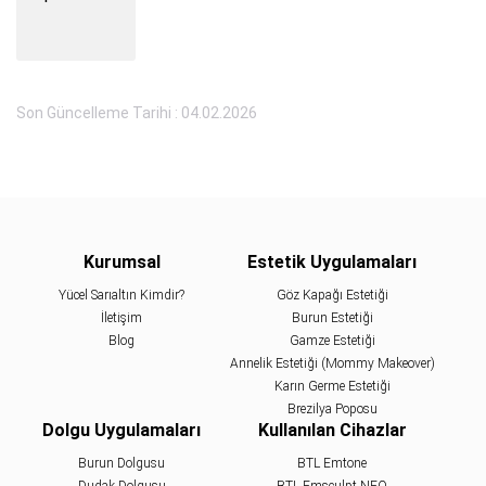
Son Güncelleme Tarihi : 04.02.2026
Kurumsal
Estetik Uygulamaları
Yücel Sarıaltın Kimdir?
Göz Kapağı Estetiği
İletişim
Burun Estetiği
Blog
Gamze Estetiği
Annelik Estetiği (Mommy Makeover)
Karın Germe Estetiği
Brezilya Poposu
Dolgu Uygulamaları
Kullanılan Cihazlar
Burun Dolgusu
BTL Emtone