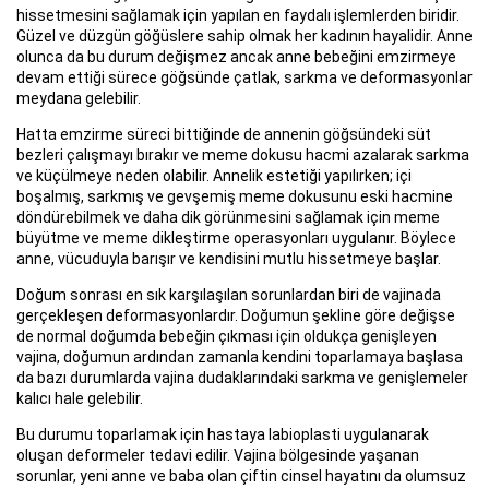
hissetmesini sağlamak için yapılan en faydalı işlemlerden biridir.
Güzel ve düzgün göğüslere sahip olmak her kadının hayalidir. Anne
olunca da bu durum değişmez ancak anne bebeğini emzirmeye
devam ettiği sürece göğsünde çatlak, sarkma ve deformasyonlar
meydana gelebilir.
Hatta emzirme süreci bittiğinde de annenin göğsündeki süt
bezleri çalışmayı bırakır ve meme dokusu hacmi azalarak sarkma
ve küçülmeye neden olabilir. Annelik estetiği yapılırken; içi
boşalmış, sarkmış ve gevşemiş meme dokusunu eski hacmine
döndürebilmek ve daha dik görünmesini sağlamak için meme
büyütme ve meme dikleştirme operasyonları uygulanır. Böylece
anne, vücuduyla barışır ve kendisini mutlu hissetmeye başlar.
Doğum sonrası en sık karşılaşılan sorunlardan biri de vajinada
gerçekleşen deformasyonlardır. Doğumun şekline göre değişse
de normal doğumda bebeğin çıkması için oldukça genişleyen
vajina, doğumun ardından zamanla kendini toparlamaya başlasa
da bazı durumlarda vajina dudaklarındaki sarkma ve genişlemeler
kalıcı hale gelebilir.
Bu durumu toparlamak için hastaya labioplasti uygulanarak
oluşan deformeler tedavi edilir. Vajina bölgesinde yaşanan
sorunlar, yeni anne ve baba olan çiftin cinsel hayatını da olumsuz