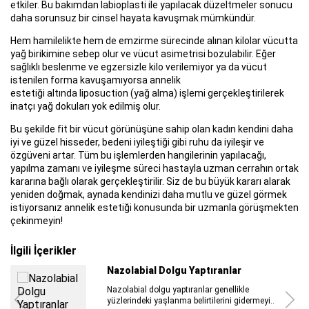
etkiler. Bu bakımdan labioplasti ile yapılacak düzeltmeler sonucu
daha sorunsuz bir cinsel hayata kavuşmak mümkündür.
Hem hamilelikte hem de emzirme sürecinde alınan kilolar vücutta
yağ birikimine sebep olur ve vücut asimetrisi bozulabilir. Eğer
sağlıklı beslenme ve egzersizle kilo verilemiyor ya da vücut
istenilen forma kavuşamıyorsa annelik
estetiği altında liposuction (yağ alma) işlemi gerçekleştirilerek
inatçı yağ dokuları yok edilmiş olur.
Bu şekilde fit bir vücut görünüşüne sahip olan kadın kendini daha
iyi ve güzel hisseder, bedeni iyileştiği gibi ruhu da iyileşir ve
özgüveni artar. Tüm bu işlemlerden hangilerinin yapılacağı,
yapılma zamanı ve iyileşme süreci hastayla uzman cerrahın ortak
kararına bağlı olarak gerçekleştirilir. Siz de bu büyük kararı alarak
yeniden doğmak, aynada kendinizi daha mutlu ve güzel görmek
istiyorsanız annelik estetiği konusunda bir uzmanla görüşmekten
çekinmeyin!
İlgili İçerikler
Nazolabial Dolgu Yaptıranlar
Nazolabial dolgu yaptıranlar genellikle
yüzlerindeki yaşlanma belirtilerini gidermeyi..