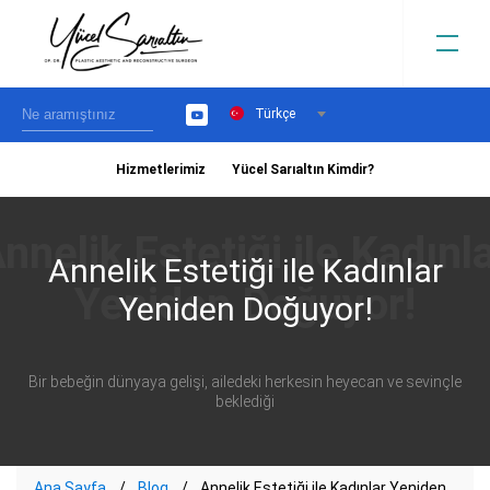
Türkçe
YouTube
Hizmetlerimiz
Yücel Sarıaltın Kimdir?
›
Annelik Estetiği ile Kadınlar
Yeniden Doğuyor!
Bir bebeğin dünyaya gelişi, ailedeki herkesin heyecan ve sevinçle
beklediği
Ana Sayfa
Blog
Annelik Estetiği ile Kadınlar Yeniden