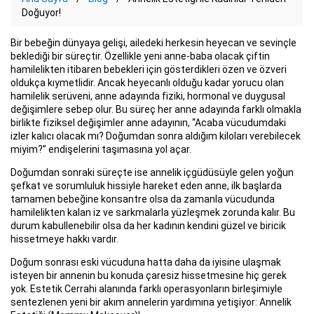
Doğuyor!
Bir bebeğin dünyaya gelişi, ailedeki herkesin heyecan ve sevinçle
beklediği bir süreçtir. Özellikle yeni anne-baba olacak çiftin
hamilelikten itibaren bebekleri için gösterdikleri özen ve özveri
oldukça kıymetlidir. Ancak heyecanlı olduğu kadar yorucu olan
hamilelik serüveni, anne adayında fiziki, hormonal ve duygusal
değişimlere sebep olur. Bu süreç her anne adayında farklı olmakla
birlikte fiziksel değişimler anne adayının, “Acaba vücudumdaki
izler kalıcı olacak mı? Doğumdan sonra aldığım kiloları verebilecek
miyim?” endişelerini taşımasına yol açar.
Doğumdan sonraki süreçte ise annelik içgüdüsüyle gelen yoğun
şefkat ve sorumluluk hissiyle hareket eden anne, ilk başlarda
tamamen bebeğine konsantre olsa da zamanla vücudunda
hamilelikten kalan iz ve sarkmalarla yüzleşmek zorunda kalır. Bu
durum kabullenebilir olsa da her kadının kendini güzel ve biricik
hissetmeye hakkı vardır.
Doğum sonrası eski vücuduna hatta daha da iyisine ulaşmak
isteyen bir annenin bu konuda çaresiz hissetmesine hiç gerek
yok. Estetik Cerrahi alanında farklı operasyonların birleşimiyle
sentezlenen yeni bir akım annelerin yardımına yetişiyor: Annelik