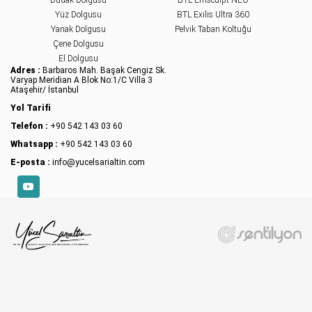
Dudak Dolgusu
BTL Emsculpt NEO
Yüz Dolgusu
BTL Exilis Ultra 360
Yanak Dolgusu
Pelvik Taban Koltuğu
Çene Dolgusu
El Dolgusu
Adres :
Barbaros Mah. Başak Cengiz Sk.
Varyap Meridian A Blok No:1/C Villa 3
Ataşehir/ İstanbul
Yol Tarifi
Telefon :
+90 542 143 03 60
Whatsapp :
+90 542 143 03 60
E-posta :
info@yucelsarialtin.com
YouTube