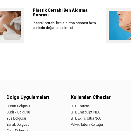
Plastik Cerrahi Ben Aldırma
Sonrası
Plastik cerrahi ben aldırma sonrası hem
benlerin değerlendirilmesi...
Dolgu Uygulamaları
Kullanılan Cihazlar
Burun Dolgusu
BTL Emtone
Dudak Dolgusu
BTL Emsculpt NEO
Yüz Dolgusu
BTL Exilis Ultra 360
Yanak Dolgusu
Pelvik Taban Koltuğu
Çene Dolgusu