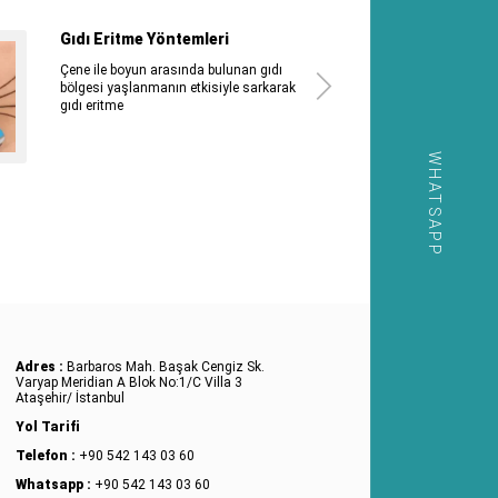
Gıdı Eritme Yöntemleri
Çene ile boyun arasında bulunan gıdı
bölgesi yaşlanmanın etkisiyle sarkarak
gıdı eritme
WHATSAPP
Adres :
Barbaros Mah. Başak Cengiz Sk.
Varyap Meridian A Blok No:1/C Villa 3
Ataşehir/ İstanbul
Yol Tarifi
Telefon :
+90 542 143 03 60
Whatsapp :
+90 542 143 03 60