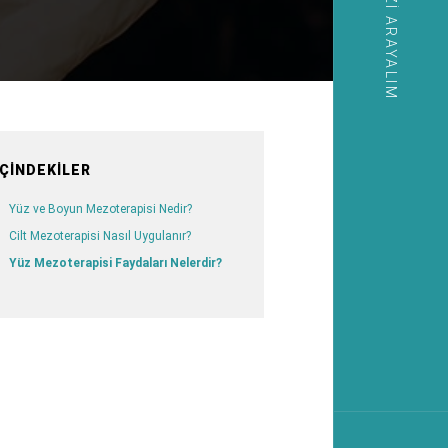
SIZI ARAYALIM
İÇINDEKILER
Yüz ve Boyun Mezoterapisi Nedir?
Cilt Mezoterapisi Nasıl Uygulanır?
Yüz Mezoterapisi Faydaları Nelerdir?