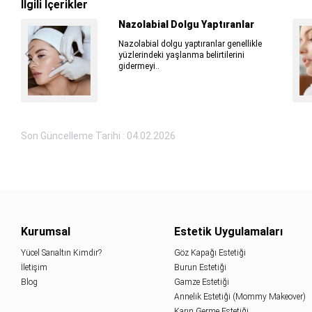
İlgili İçerikler
Nazolabial Dolgu Yaptıranlar
Nazolabial dolgu yaptıranlar genellikle
yüzlerindeki yaşlanma belirtilerini
gidermeyi..
Son Güncelleme Tarihi : 04.02.2026
Kurumsal
Estetik Uygulamaları
Yücel Sarıaltın Kimdir?
Göz Kapağı Estetiği
İletişim
Burun Estetiği
Blog
Gamze Estetiği
Annelik Estetiği (Mommy Makeover)
Karın Germe Estetiği