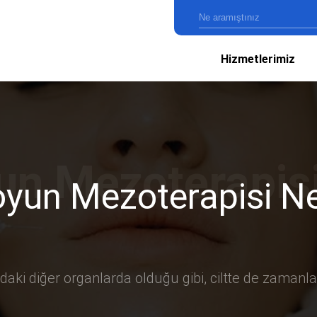
Hizmetlerimiz
oyun Mezoterapisi Ne
i diğer organlarda olduğu gibi, ciltte de zamanla 