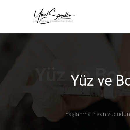
›
Yüz ve B
Yaşlanma insan vücudundak