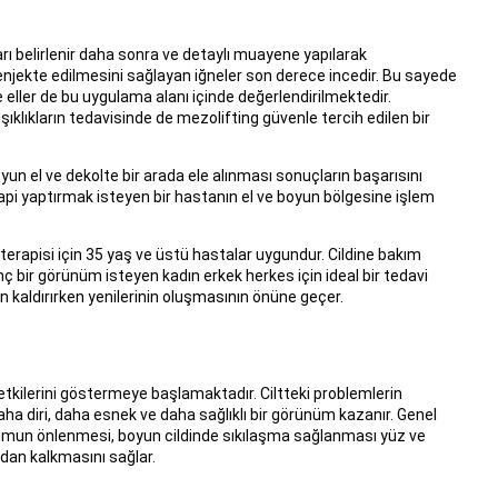
ı belirlenir daha sonra ve detaylı muayene yapılarak
a enjekte edilmesini sağlayan iğneler son derece incedir. Bu sayede
eller de bu uygulama alanı içinde değerlendirilmektedir.
şıklıkların tedavisinde de mezolifting güvenle tercih edilen bir
 el ve dekolte bir arada ele alınması sonuçların başarısını
rapi yaptırmak isteyen bir hastanın el ve boyun bölgesine işlem
terapisi için 35 yaş ve üstü hastalar uygundur. Cildine bakım
 bir görünüm isteyen kadın erkek herkes için ideal bir tedavi
an kaldırırken yenilerinin oluşmasının önüne geçer.
tkilerini göstermeye başlamaktadır. Ciltteki problemlerin
daha diri, daha esnek ve daha sağlıklı bir görünüm kazanır. Genel
şumun önlenmesi, boyun cildinde sıkılaşma sağlanması yüz ve
dan kalkmasını sağlar.