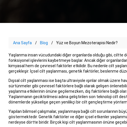
Ana Sayfa
Blog
Yüz ve Boyun Mezoterapisi Nedir?
Yaşlanma insan vücudundaki diğer organlarda olduğu gibi, ciltte de
fonksiyonel işlevlerini kaybetmeye başlar. Ancak diğer organlardan
kimyasal hem de çevresel faktörler etkilidir. Bu nedenle cilt yaşlanm
gerçekleşir. İçsel cilt yaşlanması, genetik faktörler, beslenme düz
Dışsal cilt yaşlanması ise başta ultraviyole ışınlar olmak üzere hava
sürtünmeler gibi çevresel faktörlere bağlı olarak gelişen önlenebil
yaşlanma etkilerinin önüne geçilemezken, dış faktörlere bağlı olarak
Yaşlanmanın geciktirilmesi adına geliştirilen son teknoloji cilt de
dönemlerde yükselişe geçen yenilikçi bir cilt gençleştirme yöntemi
Yapılan bilimsel çalışmalar, yaşlanmaya bağlı cilt sorunlarının bü
göstermektedir. Genetik faktörler ve diğer içsel etkenler yaşlanma
nerdeyse dörtte biridir. Birçok kişi cilt yaşlanmasının önüne geçeb