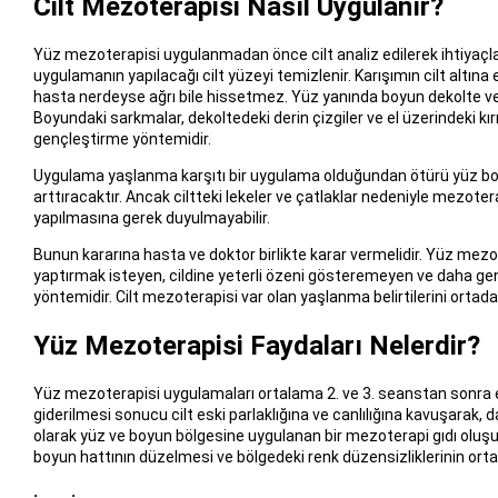
Cilt Mezoterapisi Nasıl Uygulanır?
Yüz mezoterapisi uygulanmadan önce cilt analiz edilerek ihtiyaçlar
uygulamanın yapılacağı cilt yüzeyi temizlenir. Karışımın cilt altın
hasta nerdeyse ağrı bile hissetmez. Yüz yanında boyun dekolte ve 
Boyundaki sarkmalar, dekoltedeki derin çizgiler ve el üzerindeki kırı
gençleştirme yöntemidir.
Uygulama yaşlanma karşıtı bir uygulama olduğundan ötürü yüz boyun
arttıracaktır. Ancak ciltteki lekeler ve çatlaklar nedeniyle mezote
yapılmasına gerek duyulmayabilir.
Bunun kararına hasta ve doktor birlikte karar vermelidir. Yüz mezo
yaptırmak isteyen, cildine yeterli özeni gösteremeyen ve daha genç
yöntemidir. Cilt mezoterapisi var olan yaşlanma belirtilerini ortad
Yüz Mezoterapisi Faydaları Nelerdir?
Yüz mezoterapisi uygulamaları ortalama 2. ve 3. seanstan sonra e
giderilmesi sonucu cilt eski parlaklığına ve canlılığına kavuşarak, 
olarak yüz ve boyun bölgesine uygulanan bir mezoterapi gıdı olu
boyun hattının düzelmesi ve bölgedeki renk düzensizliklerinin orta