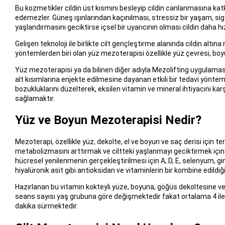
Bu kozmetikler cildin üst kısmını besleyip cildin canlanmasına kat
edemezler. Güneş ışınlarından kaçınılması, stressiz bir yaşam, sigar
yaşlandırmasını geciktirse içsel bir uyarıcının olması cildin daha h
Gelişen teknoloji ile birlikte cilt gençleştirme alanında cildin al
yöntemlerden biri olan yüz mezoterapisi özellikle yüz çevresi, bo
Yüz mezoterapisi ya da bilinen diğer adıyla Mezolifting uygulamasın
alt kısımlarına enjekte edilmesine dayanan etkili bir tedavi yönte
bozukluklarını düzelterek, eksilen vitamin ve mineral ihtiyacını kar
sağlamaktır.
Yüz ve Boyun Mezoterapisi Nedir?
Mezoterapi, özellikle yüz, dekolte, el ve boyun ve saç derisi için te
metabolizmasını arttırmak ve ciltteki yaşlanmayı geciktirmek için
hücresel yenilenmenin gerçekleştirilmesi için A, D, E, selenyum, g
hiyalüronik asit gibi antioksidan ve vitaminlerin bir kombine edildiği b
Hazırlanan bu vitamin kokteyli yüze, boyuna, göğüs dekoltesine ve e
seans sayısı yaş grubuna göre değişmektedir fakat ortalama 4 ile
dakika sürmektedir.