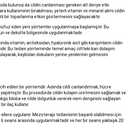
kıda bulunsa da cildin canlanması gereken alt deriye etki
a kullanımının bırakılması, yeterli vitamin ve minarel alımı cildin
ızlı bir toparlanma etkisi göstermesini sağlayacaktır.
tına nüfuz eden yeni yöntemler uygulanmaya başlamıştır. Bu
yun ve dekolte bölgesinde uygulanmaktadır.
da vitamin, antioksidan, hyaluronik asit gibi karışımların cildin
midir. Bu tedavi yönteminde temel amaç ciltteki kan dolaşım
şılayarak, kaybolan dokuların yerine yenilerinin gelmesini
rcih edilen bir yöntemdir. Aslında cildi canlandırmak, hücre
 yapılmıştır. Bu prosedürde cildin kolajen üretmesini sağlamak ve
inkgo biloba ve cilde dolgunluk vererek nem dengesini sağlayan
ir ilaç kullanır.
llere uygulanır. Mezoterapi tedavisinin başarılı olabilmesi için
 6 seans arasında uygulanmaktadır ve her bir seans yaklaşık 20