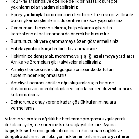
İlk 24-48 arasında ve özellikle de ilk bir haftalık süreçte,
yakınlarınızdan yardım alabilirsiniz.
Sprey yardımıyla burun içini nemlendirme, tuzlu su çözeltisi ile
burun yıkama işlemlerini, düzenli ve nazikçe yapmalısınız.
Pansuman, tampon aldırma, kalıp çıkarma gibi rutin
kontrollerin aksatılmaması da önemli bir husustur.
Burnunuzu bir yere çarpmamaya özen göstermelisiniz.
Enfeksiyonlara karşı tedbirli davranmalısınız.
Hekiminize danışarak, morarma ve
şişliği azaltmaya yardımcı
Arnika ve Bromelain gibi takviyeler alabilirsiniz.
Ameliyat öncesinde olduğu gibi sonrasında da tütün
tüketiminden kaçınmalısınız.
Ameliyat sonrası görülen ağrı oluşumları için bir süre,
doktorunuzun önerdiği ilaçları ve ağrı kesicileri
düzenli olarak
kullanmalısınız.
Doktorunuz onay verene kadar gözlük kullanımına ara
vermelisiniz.
Vitamin ve protein ağırlıklı bir beslenme programı uygulayarak,
dokuların iyileşme sürecine katkı sağlayabilirsiniz. Ayrıca
bağışıklık sisteminin güçlü olmasına imkân sunan sağlıklı ve
dengeli beslenme, enfeksiyon risklerinin önlenmesine
yardımcı