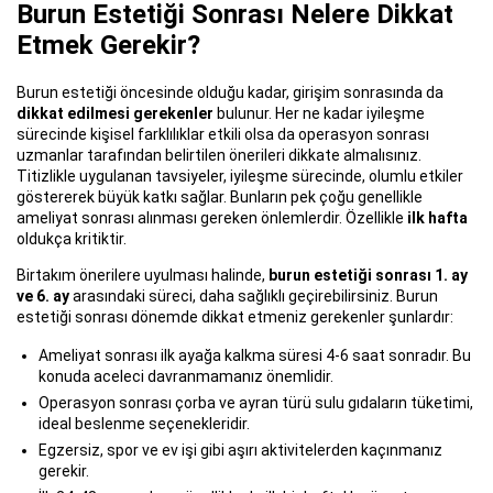
Burun Estetiği Sonrası Nelere Dikkat
Etmek Gerekir?
Burun estetiği öncesinde olduğu kadar, girişim sonrasında da
dikkat edilmesi gerekenler
bulunur. Her ne kadar iyileşme
sürecinde kişisel farklılıklar etkili olsa da operasyon sonrası
uzmanlar tarafından belirtilen önerileri dikkate almalısınız.
Titizlikle uygulanan tavsiyeler, iyileşme sürecinde, olumlu etkiler
göstererek büyük katkı sağlar. Bunların pek çoğu genellikle
ameliyat sonrası alınması gereken önlemlerdir. Özellikle
ilk hafta
oldukça kritiktir.
Birtakım önerilere uyulması halinde,
burun estetiği sonrası 1. ay
ve 6. ay
arasındaki süreci, daha sağlıklı geçirebilirsiniz. Burun
estetiği sonrası dönemde dikkat etmeniz gerekenler şunlardır:
Ameliyat sonrası ilk ayağa kalkma süresi 4-6 saat sonradır. Bu
konuda aceleci davranmamanız önemlidir.
Operasyon sonrası çorba ve ayran türü sulu gıdaların tüketimi,
ideal beslenme seçenekleridir.
Egzersiz, spor ve ev işi gibi aşırı aktivitelerden kaçınmanız
gerekir.