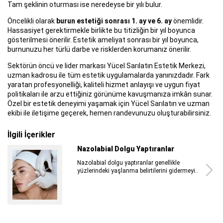
Tam şeklinin oturması ise neredeyse bir yılı bulur.
Öncelikli olarak
burun estetiği sonrası 1. ay ve 6. ay
önemlidir.
Hassasiyet gerektirmekle birlikte bu titizliğin bir yıl boyunca
gösterilmesi önerilir. Estetik ameliyat sonrası bir yıl boyunca,
burnunuzu her türlü darbe ve risklerden korumanız önerilir.
Sektörün öncü ve lider markası Yücel Sarılatın Estetik Merkezi,
uzman kadrosu ile tüm estetik uygulamalarda yanınızdadır. Fark
yaratan profesyonelliği, kaliteli hizmet anlayışı ve uygun fiyat
politikaları ile arzu ettiğiniz görünüme kavuşmanıza imkân sunar.
Özel bir estetik deneyimi yaşamak için Yücel Sarılatın ve uzman
ekibi ile iletişime geçerek, hemen randevunuzu oluşturabilirsiniz.
İlgili İçerikler
Plastik Cerrahi Ben Aldırma Sonrası
Plastik cerrahi ben aldırma sonrası hem
benlerin değerlendirilmesi...