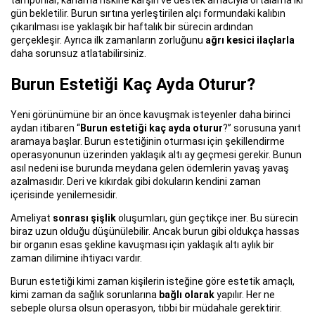
tamponlar, kanama riskine karşın ve destek amacıyla ortalama iki
gün bekletilir. Burun sırtına yerleştirilen alçı formundaki kalıbın
çıkarılması ise yaklaşık bir haftalık bir sürecin ardından
gerçekleşir. Ayrıca ilk zamanların zorluğunu
ağrı kesici ilaçlarla
daha sorunsuz atlatabilirsiniz.
Burun Estetiği Kaç Ayda Oturur?
Yeni görünümüne bir an önce kavuşmak isteyenler daha birinci
aydan itibaren “
Burun estetiği kaç ayda oturur
?” sorusuna yanıt
aramaya başlar. Burun estetiğinin oturması için şekillendirme
operasyonunun üzerinden yaklaşık altı ay geçmesi gerekir. Bunun
asıl nedeni ise burunda meydana gelen ödemlerin yavaş yavaş
azalmasıdır. Deri ve kıkırdak gibi dokuların kendini zaman
içerisinde yenilemesidir.
Ameliyat
sonrası şişlik
oluşumları, gün geçtikçe iner. Bu sürecin
biraz uzun olduğu düşünülebilir. Ancak burun gibi oldukça hassas
bir organın esas şekline kavuşması için yaklaşık altı aylık bir
zaman dilimine ihtiyacı vardır.
Burun estetiği kimi zaman kişilerin isteğine göre estetik amaçlı,
kimi zaman da sağlık sorunlarına
bağlı olarak
yapılır. Her ne
sebeple olursa olsun operasyon, tıbbi bir müdahale gerektirir.