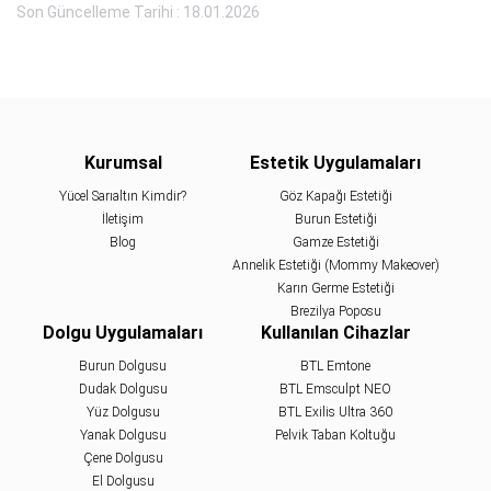
Son Güncelleme Tarihi : 18.01.2026
Kurumsal
Estetik Uygulamaları
Yücel Sarıaltın Kimdir?
Göz Kapağı Estetiği
İletişim
Burun Estetiği
Blog
Gamze Estetiği
Annelik Estetiği (Mommy Makeover)
Karın Germe Estetiği
Brezilya Poposu
Dolgu Uygulamaları
Kullanılan Cihazlar
Burun Dolgusu
BTL Emtone
Dudak Dolgusu
BTL Emsculpt NEO
Yüz Dolgusu
BTL Exilis Ultra 360
Yanak Dolgusu
Pelvik Taban Koltuğu
Çene Dolgusu
El Dolgusu