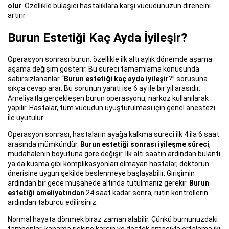
olur
. Özellikle bulaşıcı hastalıklara karşı vücudunuzun direncini
artırır.
Burun Estetiği Kaç Ayda İyileşir?
Operasyon sonrası burun, özellikle ilk altı aylık dönemde aşama
aşama değişim gösterir. Bu süreci tamamlama konusunda
sabırsızlananlar “
Burun estetiği kaç ayda iyileşir
?” sorusuna
sıkça cevap arar. Bu sorunun yanıtı ise 6 ay ile bir yıl arasıdır.
Ameliyatla gerçekleşen burun operasyonu, narkoz kullanılarak
yapılır. Hastalar, tüm vücudun uyuşturulması için genel anestezi
ile uyutulur.
Operasyon sonrası, hastaların ayağa kalkma süreci ilk 4 ila 6 saat
arasında mümkündür.
Burun estetiği sonrası iyileşme süreci
,
müdahalenin boyutuna göre değişir. İlk altı saatin ardından bulantı
ya da kusma gibi komplikasyonları olmayan hastalar, doktorun
önerisine uygun şekilde beslenmeye başlayabilir. Girişimin
ardından bir gece müşahede altında tutulmanız gerekir.
Burun
estetiği ameliyatından
24 saat kadar sonra, rutin kontrollerin
ardından taburcu edilirsiniz.
Normal hayata dönmek biraz zaman alabilir. Çünkü burnunuzdaki