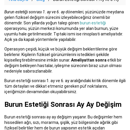
Burun estetiği sonrası 1. ay ve 6. ay dönemleri
, yüzünüzde meydana
gelen fiziksel değişim sürecini izleyebileceğiniz önemli bir
dönemdir. Son yıllarda yoğun talep gören
burun estetiği
operasyonu, yüzün merkezi konumunda yer alan burnun, yüze
uyumlu hale getirilmesidir. Tıptaki ismi ise rinoplasti ameliyatıdır.
Açık ya da kapalı yöntemlerle yapılabilir.
Operasyon çeşidi, küçük ve büyük değişim beklentilerine göre
belirlenir. Kişilerin fiziksel görünümlerini istedikleri şekilde
kişiselleştirebilmesine imkân sunar.
Ameliyattan sonra
etkili bir
değişim bekleyen hastalar, iyileşme sürecinin biraz uzun olması
nedeniyle sabırsızlanabilir.
Burun estetiği sonrası 1. ay ve 6. ay aralığındaki kritik dönemle ilgili
tüm detayları ve dikkat etmeniz gereken püf noktalarını,
içeriğimizin devamından okuyabilirsiniz.
Burun Estetiği Sonrası Ay Ay Değişim
Burun estetiği sonrası ay ay değişim yaşanır. Bu değişimler hem
hissedilen ağrı, sızı, morarma, şişlik, yüz bölgesinde ağırlık gibi
fiziksel belirtiler hem de burun yapısının estetik açıdan