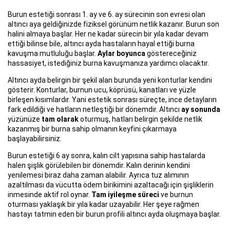
Burun estetiği sonrası 1. ay ve 6. ay sürecinin son evresi olan
altıncı aya geldiğinizde fiziksel görünüm netlik kazanır. Burun son
halini almaya başlar. Her ne kadar sürecin bir yıla kadar devam
ettiği bilinse bile, altıncı ayda hastaların hayal ettiği burna
kavuşma mutluluğu başlar.
Aylar boyunca
göstereceğiniz
hassasiyet, istediğiniz burna kavuşmanıza yardımcı olacaktır.
Altıncı ayda belirgin bir şekil alan burunda yeni konturlar kendini
gösterir. Konturlar, burnun ucu, köprüsü, kanatları ve yüzle
birleşen kısımlardır. Yani estetik sonrası süreçte, ince detayların
fark edildiği ve hatların netleştiği bir dönemdir. Altıncı
ay sonunda
yüzünüze
tam olarak
oturmuş, hatları belirgin şekilde netlik
kazanmış bir burna sahip olmanın keyfini çıkarmaya
başlayabilirsiniz.
Burun estetiği 6 ay sonra, kalın cilt yapısına sahip hastalarda
halen şişlik görülebilen bir dönemdir. Kalın derinin kendini
yenilemesi biraz daha zaman alabilir. Ayrıca tuz alımının
azaltılması da vücutta ödem birikimini azaltacağı için şişliklerin
inmesinde aktif rol oynar.
Tam iyileşme süreci
ve burnun
oturması yaklaşık bir yıla kadar uzayabilir. Her şeye rağmen
hastayı tatmin eden bir burun profili altıncı ayda oluşmaya başlar.