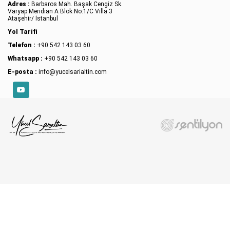
Adres :
Barbaros Mah. Başak Cengiz Sk.
Varyap Meridian A Blok No:1/C Villa 3
Ataşehir/ İstanbul
Yol Tarifi
Telefon :
+90 542 143 03 60
Whatsapp :
+90 542 143 03 60
E-posta :
info@yucelsarialtin.com
YouTube