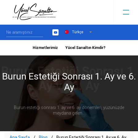
Türkçe
YouTube
Hizmetlerimiz
Yücel Sarıaltın Kimdir?
›
Burun Estetiği Sonrası 1. Ay ve 6.
Ay
Burun estetiği sonrası 1. ay ve 6. ay dönemleri, yüzünüzde
meydana gelen...
Ana Sayfa
Blog
Burun Estetiği Sonrası 1. Ay ve 6. Ay