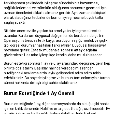
farklılaşması şeklindedir. İyileşme sürecinin hız kazanması,
sağlıklı ilerlemesi ve mümkün olduğunca sorunsuz geçmesi için
uzman önerilerini dikkate almanız gerekir. Aynı zamanda kişisel
olarak alacağınız tedbirler de burnun iyileşmesine büyük katkı
sağlayacaktır.
Nitekim anestezi ile yapılan bu ameliyatın, iyileşme süreci de
uzundur. Bu durum duygusal değişimleri de beraberinde getirir.
Operasyon stresi, estetik kaygı, acı duyum eşiği, morluk ve şişlik
gibi görsel durumlar hastaları farklı etkiler. Duygusal hassasiyet
meydana getirir. Estetik müdahale
sonrası ay ay değişim
gözlemlenir. Hastalar iyileştikçe kendini daha mutlu hisseder.
Burun estetiği sonrası 1. ay ve 6. ay arasındaki değişime, gelin hep
birlikte göz atalım. Başlıklar halinde vereceğimiz rehber
niteliğindeki açıklamalarda, aylık gelişmeleri adım adım takip
edebilirsiniz. Bu sayede iyileşme ve burnun tam anlamıyla oturma
süreci hakkında detaylı bilgi sahibi olabilirsiniz.
Burun Estetiğinde 1 Ay Önemli
Burun estetiğinde 1 ay, diğer operasyonlarda da olduğu gibi hasta
için en kritik dönemdir. Hafif ve orta şiddette ağrı, sızı hissedilir. Ev
işi, ağır kaldırma, hatta eğilip kalma dahil her türlü fiziksel