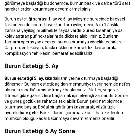
görülmeye başladığı bu dönemde, burnun baskı ve darbe türü sert
hareketlerden korunmaya devam etmelisiniz.
Burun estetiği sonrası 1. ay ve 6. ay iyileşme sürecinde bireysel
faktörlerin de önemi büyüktür. Tam iyileşmenin 6 ila 12 aylık
zamana yayıldığını bilmekte fayda vardır. Süreci kısaltan ya da
kolaylaştıran püf noktalarını da dikkate alabilirsiniz. Bunların
tamamı operasyon geçiren burnu korumaya yönelik tedbirlerdir.
Çarpma, enfeksiyon, baskı risklerine karşı titiz davranarak,
komplikasyon tehlikesini bertaraf edebilirsiniz.
Burun Estetiği 5. Ay
Burun estetiği 5. ay
, kıkırdakların yerine oturmaya başladığı
dönemdir. Bu hem estetik açıdan memnuniyet verir hem de nefes
almanın rahatlığını hissetmeye başlarsınız. Pilates, yoga ve
fitness gibi egzersizlere başlamak için elverişli zamandır. Görme
ve güneş gözlükleri rahatça takılabilir. Burun şekli net biçimde
oturmaya başlar. Doğal bir görünüm kazanarak, yüzünüzle
uyumlu
hale gelir.
Baskı, darbe, çarpma ve sert hareketlerden
mümkün olduğu kadar kaçınmaya devam etmeniz önerilir.
Burun Estetiği 6 Ay Sonra