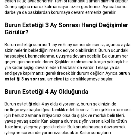
edilen ilk üç aylık dönemin tam ortasındaki zaman dilimini kapsar.
Güneş ışığına maruz kalmamayan özen gösteriniz. Ayrıca burnu
darbe ya da baskılardan korumaya devam etmeniz gerekir.
Burun Estetiği 3 Ay Sonrası Hangi Değişimler
Görülür?
Burun estetiği sonrası 1. ay ve 6. ay içerisinde iseniz, üçüncü ayda
sizin nelerin beklediğini merak ediyor olabilirsiniz. Burun ucundaki
hassasiyet, karıncalanma, uyuşma devam edebilir. Bu durum her
geçen gün normale döner. Şişlikler azalmasına karşın yaklaşık bir
yıla kadar şişliği devam eden hastalar da vardır. Telaşa ya da
endişeye kapılmanızı gerektirecek bir durum değildir. Ayrıca
burun
estetiği 3 ay sonrası
, ameliyat izi de silikleşmeye başlar.
Burun Estetiği 4 Ay Olduğunda
Burun estetiği olalı 4 ay oldu diyorsanız, burun şeklinizin de
netleşmeye başladığına tanıklık edebilirsiniz. Tam şeklin oturması
için henüz zamana ihtiyacınız olsa da şişlik ve morluk belirtileri,
yavaş yavaş azalır. Kan akışına olumsuz yön veren alkol ile tütün
tüketimi, iyileşmeyi geciktirebilir. Bu konuda hassas davranmak,
iyileşme sürecinde yararınıza olacaktır. Kalıcı sonuçların