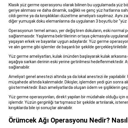
Klasik yüz germe operasyonu olarak bilinen bu uygulamada yüz böl
geriye alınması ve daha dinamik, sağlıklı ve genç yüz hatlarına sa
cildi germe ya da kırışıklıkları düzeltme ameliyatı sayılmaz. Ayn
diğer yumuşak doku elemanlarına da uygulanan 3 boyutlu bir “yüz 
Operasyonun temel amacı, yer değiştiren dokuların, eski normal po
sağlanmasıdır. Yaşlanma belirtilerinin ortaya çıkmasıyla uygulanabi
yaşayan erkek ve bayanlar uygun adaylardır. Yüz germe operasyonu
ve alın germe gibi işlemler de başarılı bir şekilde gerçekleştirilebilir.
Yüz germe ameliyatları, kulak önünden başlayarak kulak arkasına doğr
aşağıya sarkan derinin eski yerine getirilmesi hedeflenmektedir. 
sağlanabilir.
Ameliyat genel anestezi altında ya da lokal anestezi ile yapılabili
müşahede altında kalınmalıdır. Dikişler, işlemden yedi gün sonra al
göstermektedir. Bazı ameliyatlarda oluşan ödem ve şişliklerin geç
Yüz germe operasyonları, direkt yapılan bir müdahale olduğu için old
işlemdir. Yüzün gerginliği tartışmasız bir şekilde artırılarak, isten
kırışıklarda bile iyi sonuçlar alınabilir.
Örümcek Ağı Operasyonu Nedir? Nasıl 