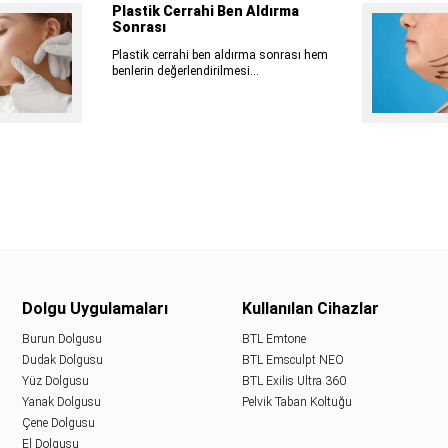
Plastik Cerrahi Ben Aldırma
Sonrası
Plastik cerrahi ben aldırma sonrası hem
benlerin değerlendirilmesi...
Dolgu Uygulamaları
Kullanılan Cihazlar
Burun Dolgusu
BTL Emtone
Dudak Dolgusu
BTL Emsculpt NEO
Yüz Dolgusu
BTL Exilis Ultra 360
Yanak Dolgusu
Pelvik Taban Koltuğu
Çene Dolgusu
El Dolgusu