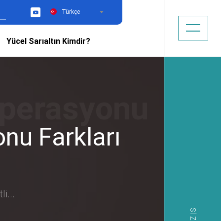
Türkçe
YouTube
Yücel Sarıaltın Kimdir?
nu Farkları
i...