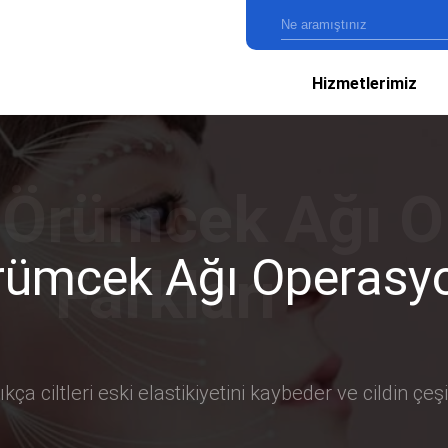
Hizmetlerimiz
rümcek Ağı Operasyo
ça ciltleri eski elastikiyetini kaybeder ve cildin çeşitl