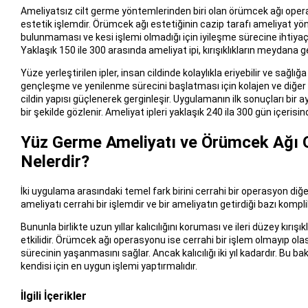
Ameliyatsız cilt germe yöntemlerinden biri olan örümcek ağı oper
estetik işlemdir. Örümcek ağı estetiğinin cazip tarafı ameliyat yö
bulunmaması ve kesi işlemi olmadığı için iyileşme sürecine ihtiyaç o
Yaklaşık 150 ile 300 arasında ameliyat ipi, kırışıklıkların meydana gel
Yüze yerleştirilen ipler, insan cildinde kolaylıkla eriyebilir ve sağlığa
gençleşme ve yenilenme sürecini başlatması için kolajen ve diğer 
cildin yapısı güçlenerek gerginleşir. Uygulamanın ilk sonuçları bir 
bir şekilde gözlenir. Ameliyat ipleri yaklaşık 240 ila 300 gün içerisind
Yüz Germe Ameliyatı ve Örümcek Ağı 
Nelerdir?
İki uygulama arasındaki temel fark birini cerrahi bir operasyon di
ameliyatı cerrahi bir işlemdir ve bir ameliyatın getirdiği bazı komp
Bununla birlikte uzun yıllar kalıcılığını koruması ve ileri düzey kırış
etkilidir. Örümcek ağı operasyonu ise cerrahi bir işlem olmayıp olası 
sürecinin yaşanmasını sağlar. Ancak kalıcılığı iki yıl kadardır. Bu 
kendisi için en uygun işlemi yaptırmalıdır.
İlgili İçerikler