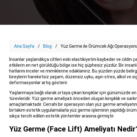
Ana Sayfa
Blog
Yüz Germe ile Örümcek Ağı Operasyonu 
İnsanlar yaşlandıkça ciltleri eski elastikiyetini kaybeder ve cildin çe
etkilerin en net görüldüğü bölge ise hiç şüphesiz yüzdür. Bir insa
hatlarını inceler ve mimiklerine odaklanırız. Bu yüzden yüzde beli
bireylerin hareketsiz yaşam, düzensiz uyku, aşırı stres, alkol ve s
deformasyonlar artış gösterir.
Yaşlanmaya bağlı olarak ortaya çıkan kırışıklar için günümüzde en
türevleridir. Yüz germe ameliyatı önceden oluşan kırışıklık ve sa
amaçlamaktadır. Cerrahi bir operasyon olan yüz germe ameliyatı
birtakım estetik uygulamalarla yüz germe işleminin yapıldığı örümce
sıkça tercih edilen estetik yöntemler arasına girmiştir.
Yüz Germe (Face Lift) Ameliyatı Nedir?