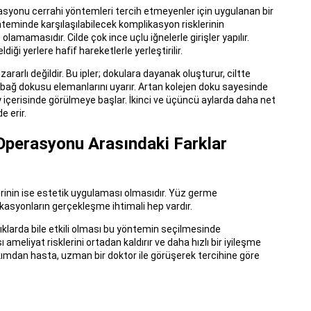
asyonu cerrahi yöntemleri tercih etmeyenler için uygulanan bir
nteminde karşılaşılabilecek komplikasyon risklerinin
lamamasıdır. Cilde çok ince uçlu iğnelerle girişler yapılır.
diği yerlere hafif hareketlerle yerleştirilir.
 zararlı değildir. Bu ipler; dokulara dayanak oluşturur, ciltte
bağ dokusu elemanlarını uyarır. Artan kolejen doku sayesinde
ay içerisinde görülmeye başlar. İkinci ve üçüncü aylarda daha net
e erir.
Operasyonu Arasındaki Farklar
ğerinin ise estetik uygulaması olmasıdır. Yüz germe
likasyonların gerçekleşme ihtimali hep vardır.
ıklıklarda bile etkili olması bu yöntemin seçilmesinde
ameliyat risklerini ortadan kaldırır ve daha hızlı bir iyileşme
bakımdan hasta, uzman bir doktor ile görüşerek tercihine göre