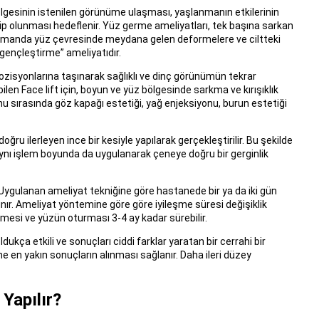
gesinin istenilen görünüme ulaşması, yaşlanmanın etkilerinin
hip olunması hedeflenir. Yüz germe ameliyatları, tek başına sarkan
ı zamanda yüz çevresinde meydana gelen deformelere ve ciltteki
gençleştirme” ameliyatıdır.
zisyonlarına taşınarak sağlıklı ve dinç görünümün tekrar
len Face lift için, boyun ve yüz bölgesinde sarkma ve kırışıklık
 sırasında göz kapağı estetiği, yağ enjeksiyonu, burun estetiği
u ilerleyen ince bir kesiyle yapılarak gerçekleştirilir. Bu şekilde
Aynı işlem boyunda da uygulanarak çeneye doğru bir gerginlik
r. Uygulanan ameliyat tekniğine göre hastanede bir ya da iki gün
ınır. Ameliyat yöntemine göre göre iyileşme süresi değişiklik
mesi ve yüzün oturması 3-4 ay kadar sürebilir.
ukça etkili ve sonuçları ciddi farklar yaratan bir cerrahi bir
ene en yakın sonuçların alınması sağlanır. Daha ileri düzey
Yapılır?