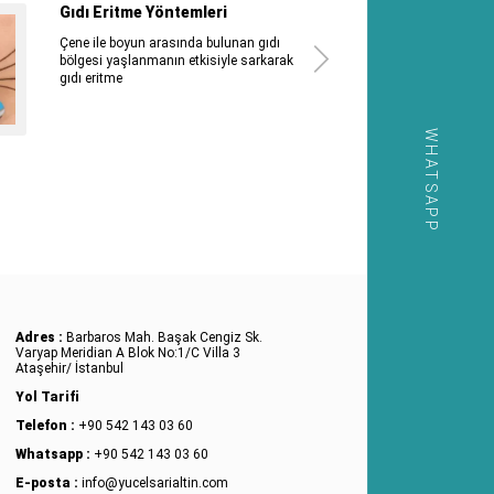
Gıdı Eritme Yöntemleri
Çene ile boyun arasında bulunan gıdı
bölgesi yaşlanmanın etkisiyle sarkarak
gıdı eritme
WHATSAPP
Adres :
Barbaros Mah. Başak Cengiz Sk.
Varyap Meridian A Blok No:1/C Villa 3
Ataşehir/ İstanbul
Yol Tarifi
Telefon :
+90 542 143 03 60
Whatsapp :
+90 542 143 03 60
E-posta :
info@yucelsarialtin.com