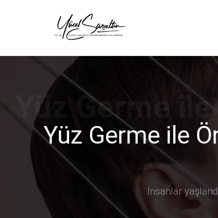
›
Yüz Germe ile Ö
İnsanlar yaşlandık