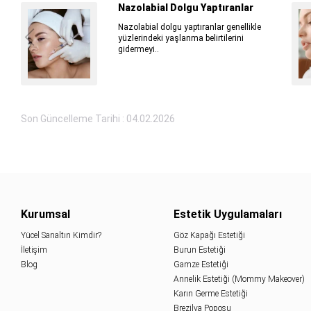
Nazolabial Dolgu Yaptıranlar
Nazolabial dolgu yaptıranlar genellikle
yüzlerindeki yaşlanma belirtilerini
gidermeyi..
Son Güncelleme Tarihi : 04.02.2026
Kurumsal
Estetik Uygulamaları
Yücel Sarıaltın Kimdir?
Göz Kapağı Estetiği
İletişim
Burun Estetiği
Blog
Gamze Estetiği
Annelik Estetiği (Mommy Makeover)
Karın Germe Estetiği
Brezilya Poposu