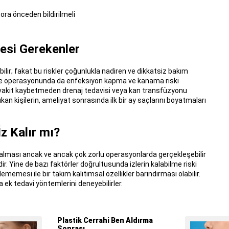
a önceden bildirilmeli
esi Gerekenler
ilir; fakat bu riskler çoğunlukla nadiren ve dikkatsiz bakım
me operasyonunda da enfeksiyon kapma ve kanama riski
 vakit kaybetmeden drenaj tedavisi veya kan transfüzyonu
n kişilerin, ameliyat sonrasında ilk bir ay saçlarını boyatmaları
 Kalır mı?
 kalması ancak ve ancak çok zorlu operasyonlarda gerçekleşebilir
r. Yine de bazı faktörler doğrultusunda izlerin kalabilme riski
ememesi ile bir takım kalıtımsal özellikler barındırması olabilir.
sa ek tedavi yöntemlerini deneyebilirler.
Plastik Cerrahi Ben Aldırma
Sonrası