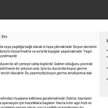
r Şey
da veya yaşlılığa bağlı olarak ortaya çıkmaktadır. Boyun derisinin
a kötü hissetmekte ve estetik kaygılar yaşamaktadır. Yaşın
ınılmazdır.
uran bir alt çeneye sahip kişilerdir. Gıdının olduğunu çevrede
üzeltmenin bir yolunun arar. İşte bu durumda boyun germe
l tercih olacaktır. Bu yazımızda boyun germe ameliyatına dair
afından muayene edilmesi gerekmektedir. Doktor, hastanın
asyon için hazırlıklara başlanır. Hasta ister aşırı hızlı ve
ı problemi yaşıyor olsun; vücut sağlığı ve kondisyonu bu