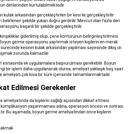
un derilerinden kurtulabilmektedir.
ak arkasından gerçekleştirilen bir kesi ile gerçekleştirilir.
 belirlenen şekilde yukarı doğru gerdirilir. Mevcut olan fazla deri
asyonu başarılı bir şekilde gerçekleştirilir.
şıklıklar giderilmiş olup, çene kontürünün belirginleştirilmesi
. Boyun germe operasyonu yaptırmak isteyen kişilerin en merak
ta sürecinde kesinin kulak arkasından yapılması sayesinde dikiş izi
 taşımak zorunda kalmazlar.
t esnasında ek uygulamalara başvurulması gerekebilir. Boyun
gi bir işlem daha uygulanacak olursa, ameliyat yaklaşık beş saat
e ameliyatı çok kısa bir süre içerisinde tamamlanmaktadır.
at Edilmesi Gerekenler
 ameliyatında da kişilerin sağlığı açısından dikkat etmesi
da komplikasyon yaşanmaması adına, operasyon öncesi ve sonrası
aktır. Bu aşamada, boyun germe ameliyatından önce kişilerin
ırakmak