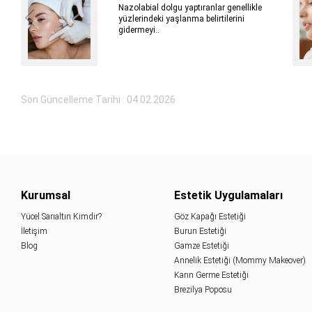
Nazolabial dolgu yaptıranlar genellikle
yüzlerindeki yaşlanma belirtilerini
gidermeyi..
Son Güncelleme Tarihi : 04.02.2026
Kurumsal
Estetik Uygulamaları
Yücel Sarıaltın Kimdir?
Göz Kapağı Estetiği
İletişim
Burun Estetiği
Blog
Gamze Estetiği
Annelik Estetiği (Mommy Makeover)
Karın Germe Estetiği
Brezilya Poposu