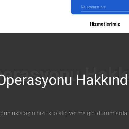
Hizmetlerimiz
Operasyonu Hakkınd
unlukla aşırı hızlı kilo alıp verme gibi durumlarda 