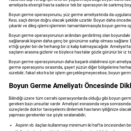
ameliyata elverişli hasta sadece tek bir operasyon ile sarkmış boy
Boyun germe operasyonunu; yüz germe ameliyatında da uygulanan kul
Kesi, saçlı deriye doğru olacak şekilde uzatılır. Boyun daha önceden
çıkarılır ve dikiş işlemi işleminin tamamlanmasıyla boyun germe oper
Boyun germe operasyonunun ardından gerdirilmiş olan boyundaki kırı
sağlanarak kişinin daha genç bir görünüme sahip olması sağlanır
ettiği şeyler biri de herhangi bir iz kalıp kalmayacağıdır. Ameliyat
saçların arasına gizlenir ve böylece hastalar gözle görünür bir iz
Boyun germe operasyonunun daha başarılı olabilmesi için ameliya
germe operasyonu sırasında, şayet yüzün diğer bölgelerine herhan
sürebilir; fakat ekstra bir işlem gerçekleşmeyecekse, boyun germ
Boyun Germe Ameliyatı Öncesinde Dikk
Bilindiği üzere tüm cerrahi operasyonlarda olduğu gibi boyun germe
gereken bazı unsurlar vardır. Ameliyat esnasında veya sonrasın
süreçlerde doktor tavsiyelerini dinlemek hastanın iyiliğinize olac
yapması gerekenler ise şöyle sıralanabilir;
Aspirin vb. ilaçları kullanmayı minimum iki hafta öncesinden b