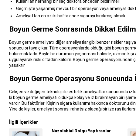
Kullanılan herhangi bir ilaç doktora önceden bildirilmeli
Geçmişte yaşanmış mevcut bir operasyon veya ameliyat doktor
Ameliyattan en az iki hafta önce sigarayı bırakmış olmak
Boyun Germe Sonrasında Dikkat Edilm
Boyun germe ameliyatı, diğer ameliyatlar gibi benzer riskler taşıyab
sonucu ortaya çıkar. Tüm operasyonlarda olduğu gibi boyun ger
bulunmaktadır. Böyle bir durumun yaşanması halinde, uzman kişi
uygulayarak riski ortadan kaldırır. Boyun germe operasyonundan çıka
yasaktır.
Boyun Germe Operasyonu Sonucunda İz
Gelişen ve değişen teknoloji ile estetik ameliyatlar sonucunda iz
ki boyun germe ameliyatı oldukça kolay ve iz bırakmayan bir işlemdi
vardır. Bu faktörler: Kişinin sigara kullanımı hakkında doktorunu dinl
Yine de kişiler, ameliyat sonrası rahatsız olacağı bir ize rastlarlar
İlgili İçerikler
Nazolabial Dolgu Yaptıranlar