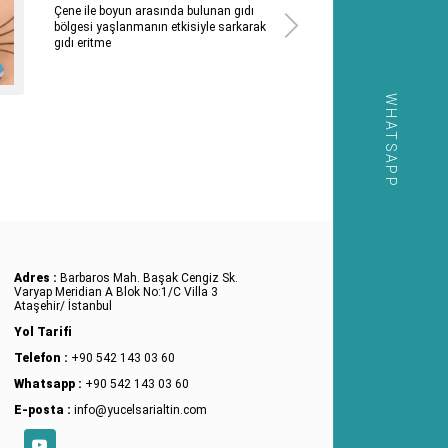
Çene ile boyun arasında bulunan gıdı
bölgesi yaşlanmanın etkisiyle sarkarak
gıdı eritme
WHATSAPP
Adres :
Barbaros Mah. Başak Cengiz Sk.
Varyap Meridian A Blok No:1/C Villa 3
Ataşehir/ İstanbul
Yol Tarifi
Telefon :
+90 542 143 03 60
Whatsapp :
+90 542 143 03 60
E-posta :
info@yucelsarialtin.com