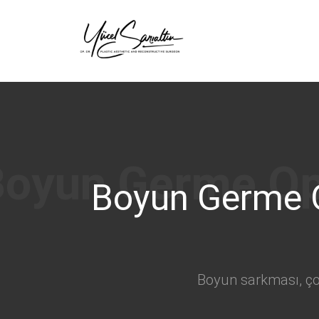
›
Boyun Germe 
Boyun sarkması, çoğ