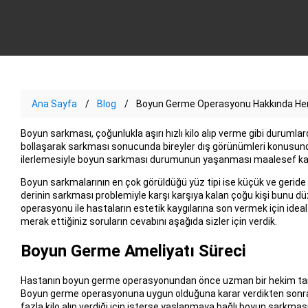
Ana Sayfa
Blog
Boyun Germe Operasyonu Hakkında He
Boyun sarkması, çoğunlukla aşırı hızlı kilo alıp verme gibi durumlar
bollaşarak sarkması sonucunda bireyler dış görünümleri konusund
ilerlemesiyle boyun sarkması durumunun yaşanması maalesef kaç
Boyun sarkmalarının en çok görüldüğü yüz tipi ise küçük ve geride d
derinin sarkması problemiyle karşı karşıya kalan çoğu kişi bunu d
operasyonu ile hastaların estetik kaygılarına son vermek için idea
merak ettiğiniz soruların cevabını aşağıda sizler için verdik.
Boyun Germe Ameliyatı Süreci
Hastanın boyun germe operasyonundan önce uzman bir hekim tar
Boyun germe operasyonuna uygun olduğuna karar verdikten sonra oper
fazla kilo alıp verdiği için isterse yaşlanmaya bağlı boyun sarkmas