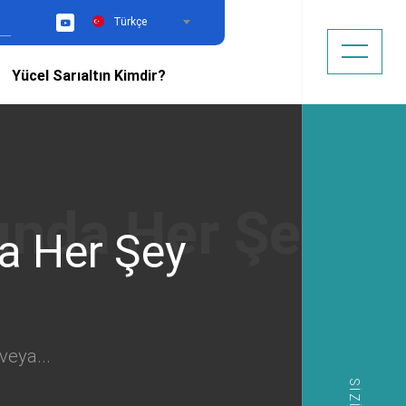
Türkçe
YouTube
Yücel Sarıaltın Kimdir?
a Her Şey
veya...