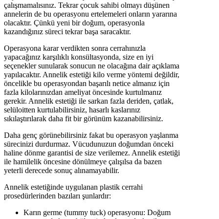
çalışmamalısınız. Tekrar çocuk sahibi olmayı düşünen
annelerin de bu operasyonu ertelemeleri onların yararına
olacaktır. Çünkü yeni bir doğum, operasyonla
kazandığınız süreci tekrar başa saracaktır.
Operasyona karar verdikten sonra cerrahınızla
yapacağınız karşılıklı konsültasyonda, size en iyi
seçenekler sunularak sonucun ne olacağına dair açıklama
yapılacaktır. Annelik estetiği kilo verme yöntemi değildir,
öncelikle bu operasyondan başarılı netice almanız için
fazla kilolarınızdan ameliyat öncesinde kurtulmanız
gerekir. Annelik estetiği ile sarkan fazla deriden, çatlak,
selüloitten kurtulabilirsiniz, hasarlı kaslarınız
sıkılaştırılarak daha fit bir görünüm kazanabilirsiniz.
Daha genç görünebilirsiniz fakat bu operasyon yaşlanma
sürecinizi durdurmaz. Vücudunuzun doğumdan önceki
haline dönme garantisi de size verilemez. Annelik estetiği
ile hamilelik öncesine dönülmeye çalışılsa da bazen
yeterli derecede sonuç alınamayabilir.
Annelik estetiğinde uygulanan plastik cerrahi
prosedürlerinden bazıları şunlardır:
Karın germe (tummy tuck) operasyonu: Doğum