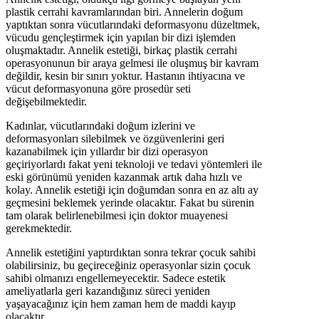
plastik cerrahi kavramlarından biri. Annelerin doğum
yaptıktan sonra vücutlarındaki deformasyonu düzeltmek,
vücudu gençleştirmek için yapılan bir dizi işlemden
oluşmaktadır. Annelik estetiği, birkaç plastik cerrahi
operasyonunun bir araya gelmesi ile oluşmuş bir kavram
değildir, kesin bir sınırı yoktur. Hastanın ihtiyacına ve
vücut deformasyonuna göre prosedür seti
değişebilmektedir.
Kadınlar, vücutlarındaki doğum izlerini ve
deformasyonları silebilmek ve özgüvenlerini geri
kazanabilmek için yıllardır bir dizi operasyon
geçiriyorlardı fakat yeni teknoloji ve tedavi yöntemleri ile
eski görünümü yeniden kazanmak artık daha hızlı ve
kolay. Annelik estetiği için doğumdan sonra en az altı ay
geçmesini beklemek yerinde olacaktır. Fakat bu sürenin
tam olarak belirlenebilmesi için doktor muayenesi
gerekmektedir.
Annelik estetiğini yaptırdıktan sonra tekrar çocuk sahibi
olabilirsiniz, bu geçireceğiniz operasyonlar sizin çocuk
sahibi olmanızı engellemeyecektir. Sadece estetik
ameliyatlarla geri kazandığınız süreci yeniden
yaşayacağınız için hem zaman hem de maddi kayıp
olacaktır.