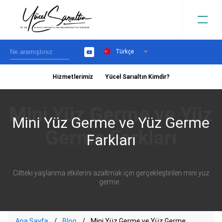
Türkçe
YouTube
Hizmetlerimiz
Yücel Sarıaltın Kimdir?
›
Mini Yüz Germe ve Yüz Germe
Farkları
Ciltteki yaşlanma etkilerini azaltmak için gerçekleştirilen mini yüz
germe...
Ana Sayfa
Blog
Mini Yüz Germe ve Yüz Germe