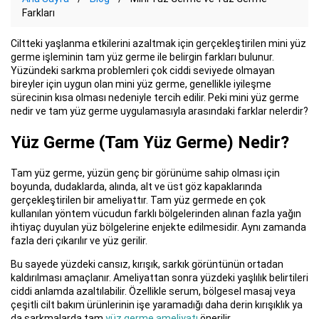
Farkları
Ciltteki yaşlanma etkilerini azaltmak için gerçekleştirilen mini yüz
germe işleminin tam yüz germe ile belirgin farkları bulunur.
Yüzündeki sarkma problemleri çok ciddi seviyede olmayan
bireyler için uygun olan mini yüz germe, genellikle iyileşme
sürecinin kısa olması nedeniyle tercih edilir. Peki mini yüz germe
nedir ve tam yüz germe uygulamasıyla arasındaki farklar nelerdir?
Yüz Germe (Tam Yüz Germe) Nedir?
Tam yüz germe, yüzün genç bir görünüme sahip olması için
boyunda, dudaklarda, alında, alt ve üst göz kapaklarında
gerçekleştirilen bir ameliyattır. Tam yüz germede en çok
kullanılan yöntem vücudun farklı bölgelerinden alınan fazla yağın
ihtiyaç duyulan yüz bölgelerine enjekte edilmesidir. Aynı zamanda
fazla deri çıkarılır ve yüz gerilir.
Bu sayede yüzdeki cansız, kırışık, sarkık görüntünün ortadan
kaldırılması amaçlanır. Ameliyattan sonra yüzdeki yaşlılık belirtileri
ciddi anlamda azaltılabilir. Özellikle serum, bölgesel masaj veya
çeşitli cilt bakım ürünlerinin işe yaramadığı daha derin kırışıklık ya
da sarkmalarda tam
yüz germe ameliyatı
önerilir.