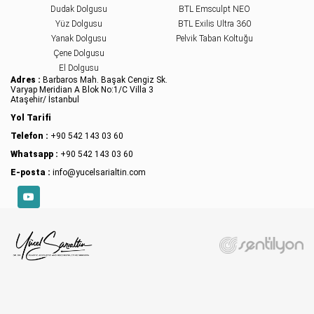
Dudak Dolgusu
BTL Emsculpt NEO
Yüz Dolgusu
BTL Exilis Ultra 360
Yanak Dolgusu
Pelvik Taban Koltuğu
Çene Dolgusu
El Dolgusu
Adres :
Barbaros Mah. Başak Cengiz Sk.
Varyap Meridian A Blok No:1/C Villa 3
Ataşehir/ İstanbul
Yol Tarifi
Telefon :
+90 542 143 03 60
Whatsapp :
+90 542 143 03 60
E-posta :
info@yucelsarialtin.com
YouTube