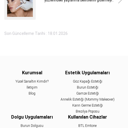
yüzlerindeki yaşlanma belirtilerini gidermeyi..
Son Güncelleme Tarihi : 18.01.2026
Kurumsal
Estetik Uygulamaları
Yücel Sarıaltın Kimdir?
Göz Kapağı Estetiği
İletişim
Burun Estetiği
Blog
Gamze Estetiği
Annelik Estetiği (Mommy Makeover)
Karın Germe Estetiği
Brezilya Poposu
Dolgu Uygulamaları
Kullanılan Cihazlar
Burun Dolgusu
BTL Emtone