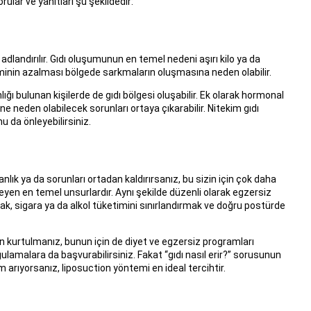
lar ve yanıtları şu şekildedir:
adlandırılır. Gıdı oluşumunun en temel nedeni aşırı kilo ya da
iminin azalması bölgede sarkmaların oluşmasına neden olabilir.
ığı bulunan kişilerde de gıdı bölgesi oluşabilir. Ek olarak hormonal
mine neden olabilecek sorunları ortaya çıkarabilir. Nitekim gıdı
u da önleyebilirsiniz.
ık ya da sorunları ortadan kaldırırsanız, bu sizin için çok daha
nleyen en temel unsurlardır. Aynı şekilde düzenli olarak egzersiz
k, sigara ya da alkol tüketimini sınırlandırmak ve doğru postürde
dan kurtulmanız, bunun için de diyet ve egzersiz programları
ulamalara da başvurabilirsiniz. Fakat “gıdı nasıl erir?” sorusunun
m arıyorsanız, liposuction yöntemi en ideal tercihtir.