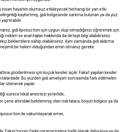
a insan hayatını olumsuz etkileyecek herhangi bir yan etki
elirginliği kaybetmiş, gıdı bölgesinde sarkma bulunan ya da yüz
aptırabilir.
anız, gıdı liposuction için uygun olup olmadığınızı öğrenmek için
 riskleri ve avantajları hakkında da detaylı bilgi alabilirsiniz.
çekçi beklentilere sahip olabilirsiniz. Aynı zamanda gıdı aldırma
eneyimli bir hekim olduğundan emin olmanız gerekir.
 altına gönderilmesi için küçük kesiler açılır. Fakat yapılan kesiler
talardadır. Bu yüzden gıdı ameliyatı sonrasında fark edilmeleri
ar izlenerek yapılır:
ği sürece lokal anestezi yeterlidir,
siler çene altındaki belirlenmiş olan noktalara, boyun bölgesi ya da
r liposuction ile vakumlayarak emer,
mdir. Fakat bazen farklı parametrelere bağlı olarak daha kısa ya da