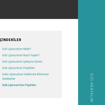
İÇINDEKILER
Gıdı Liposuction Nedir?
Gıdı Liposuction Nasıl Yapılır?
Gıdı Liposuction İyileşme Süresi
Gıdı Liposuction Faydaları
Gıda Liposuction Hakkında Bilinmesi
SIZI ARAYALIM
Gerekenler
Gıdı Liposuction Fiyatları