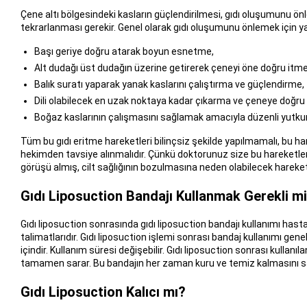
Çene altı bölgesindeki kasların güçlendirilmesi, gıdı oluşumunu önle
tekrarlanması gerekir. Genel olarak gıdı oluşumunu önlemek için yap
Başı geriye doğru atarak boyun esnetme,
Alt dudağı üst dudağın üzerine getirerek çeneyi öne doğru itme
Balık suratı yaparak yanak kaslarını çalıştırma ve güçlendirme,
Dili olabilecek en uzak noktaya kadar çıkarma ve çeneye doğru
Boğaz kaslarının çalışmasını sağlamak amacıyla düzenli yutk
Tüm bu gıdı eritme hareketleri bilinçsiz şekilde yapılmamalı, bu
hekimden tavsiye alınmalıdır. Çünkü doktorunuz size bu hareketler n
görüşü almış, cilt sağlığının bozulmasına neden olabilecek harek
Gıdı Liposuction Bandajı Kullanmak Gerekli m
Gıdı liposuction sonrasında gıdı liposuction bandajı kullanımı hast
talimatlarıdır. Gıdı liposuction işlemi sonrası bandaj kullanımı ge
içindir. Kullanım süresi değişebilir. Gıdı liposuction sonrası kullan
tamamen sarar. Bu bandajın her zaman kuru ve temiz kalmasını s
Gıdı Liposuction Kalıcı mı?