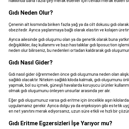
hakkında daha fazla şey merak edenler için cevabı merak edilen soru
Gıdı Neden Olur?
Çenenin alt kısmında biriken fazla yağ ya da cilt dokusu gıdı olarak 
obezitedir. Ayrıca yaşlanmaya bağlı olarak elastin ve kolajen üret
Ayrıca ailesinde gıdı oluşumu olan ya da genetik olarak buna yatkınl
değişiklikler, ilaç kullanımı ve bazı hastalıklar gıdı liposuction işle
neden olur bilirseniz, bu nedenleri ortadan kaldırarak gıdı oluşumun
Gıdı Nasıl Gider?
Gıdı nasıl gider öğrenmeden önce gıdı oluşumuna neden olan alışkanl
sağlıklı olacaktır. Nitekim sağlıklı kiloda kalmak, gıdı oluşumunu ö
yapmak, bol su içmek, güneşli havalarda koruyucu ürünler kullanma
olmak gıdı oluşumunu önleyen unsurlar arasında yer alır.
Eğer gıdı oluşumunuz varsa gıdı eritme için öncelikle aşırı kilolar
uygulamanız gerekir. Ayrıca dolgu ya da enjeksiyon gibi estetik uyg
en net yanıtını merak ediyorsanız, uzun süre etkili ve hızlı bir çözü
Gıdı Eritme Egzersizleri İşe Yarıyor mu?