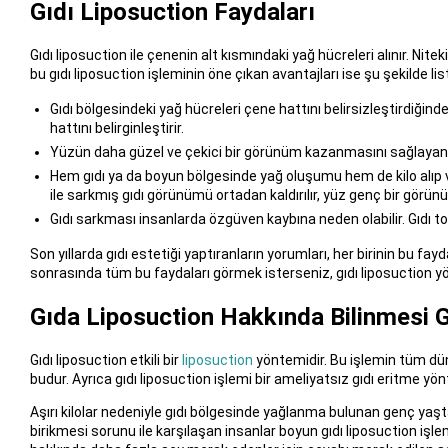
Gıdı Liposuction Faydaları
Gıdı liposuction ile çenenin alt kısmındaki yağ hücreleri alınır. Nite
bu gıdı liposuction işleminin öne çıkan avantajları ise şu şekilde list
Gıdı bölgesindeki yağ hücreleri çene hattını belirsizleştirdiğinde
hattını belirginleştirir.
Yüzün daha güzel ve çekici bir görünüm kazanmasını sağlayan gıdı
Hem gıdı ya da boyun bölgesinde yağ oluşumu hem de kilo alıp v
ile sarkmış gıdı görünümü ortadan kaldırılır, yüz genç bir görün
Gıdı sarkması insanlarda özgüven kaybına neden olabilir. Gıdı to
Son yıllarda gıdı estetiği yaptıranların yorumları, her birinin bu fa
sonrasında tüm bu faydaları görmek isterseniz, gıdı liposuction yön
Gıda Liposuction Hakkında Bilinmesi 
Gıdı liposuction etkili bir
liposuction
yöntemidir. Bu işlemin tüm dün
budur. Ayrıca gıdı liposuction işlemi bir ameliyatsız gıdı eritme yönt
Aşırı kilolar nedeniyle gıdı bölgesinde yağlanma bulunan genç yaşta
birikmesi sorunu ile karşılaşan insanlar boyun gıdı liposuction işlem