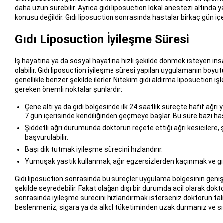
daha uzun sürebilir. Ayrıca gıdı liposuction lokal anestezi altında 
konusu değildir. Gıdı liposuction sonrasında hastalar birkaç gün içe
Gıdı Liposuction İyileşme Süresi
İş hayatına ya da sosyal hayatına hızlı şekilde dönmek isteyen insa
olabilir. Gıdı liposuction iyileşme süresi yapılan uygulamanın boy
genellikle benzer şekilde ilerler. Nitekim gıdı aldırma liposuction işl
gereken önemli noktalar şunlardır:
Çene altı ya da gıdı bölgesinde ilk 24 saatlik süreçte hafif ağrı 
7 gün içerisinde kendiliğinden geçmeye başlar. Bu süre bazı has
Şiddetli ağrı durumunda doktorun reçete ettiği ağrı kesiciler
başvurulabilir.
Başı dik tutmak iyileşme sürecini hızlandırır.
Yumuşak yastık kullanmak, ağır egzersizlerden kaçınmak ve gıdı
Gıdı liposuction sonrasında bu süreçler uygulama bölgesinin genişli
şekilde seyredebilir. Fakat olağan dışı bir durumda acil olarak do
sonrasında iyileşme sürecini hızlandırmak isterseniz doktorun tali
beslenmeniz, sigara ya da alkol tüketiminden uzak durmanız ve s