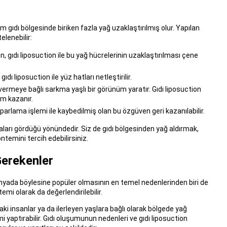
kim gıdı bölgesinde biriken fazla yağ uzaklaştırılmış olur. Yapılan
elenebilir:
n, gıdı liposuction ile bu yağ hücrelerinin uzaklaştırılması çene
 liposuction ile yüz hatları netleştirilir.
ermeye bağlı sarkma yaşlı bir görünüm yaratır. Gıdı liposuction
üm kazanır.
parlama işlemi ile kaybedilmiş olan bu özgüven geri kazanılabilir.
ydaları gördüğü yönündedir. Siz de gıdı bölgesinden yağ aldırmak,
temini tercih edebilirsiniz.
Gerekenler
yada böylesine popüler olmasının en temel nedenlerinden biri de
emi olarak da değerlendirilebilir.
ki insanlar ya da ilerleyen yaşlara bağlı olarak bölgede yağ
i yaptırabilir. Gıdı oluşumunun nedenleri ve gıdı liposuction