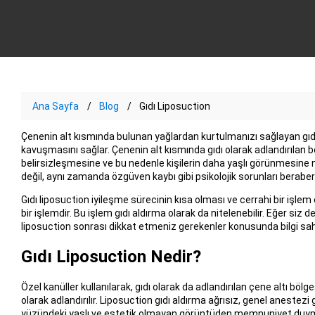
Ana Sayfa
Blog
Gıdı Liposuction
Çenenin alt kısmında bulunan yağlardan kurtulmanızı sağlayan gıd
kavuşmasını sağlar. Çenenin alt kısmında gıdı olarak adlandırılan 
belirsizleşmesine ve bu nedenle kişilerin daha yaşlı görünmesine 
değil, aynı zamanda özgüven kaybı gibi psikolojik sorunları beraberi
Gıdı liposuction iyileşme sürecinin kısa olması ve cerrahi bir işlem
bir işlemdir. Bu işlem gıdı aldırma olarak da nitelenebilir. Eğer siz 
liposuction sonrası dikkat etmeniz gerekenler konusunda bilgi sahi
Gıdı Liposuction Nedir?
Özel kanüller kullanılarak, gıdı olarak da adlandırılan çene altı bö
olarak adlandırılır. Liposuction gıdı aldırma ağrısız, genel anestez
yüzündeki yaşlı ve estetik olmayan görüntüden memnuniyet duym