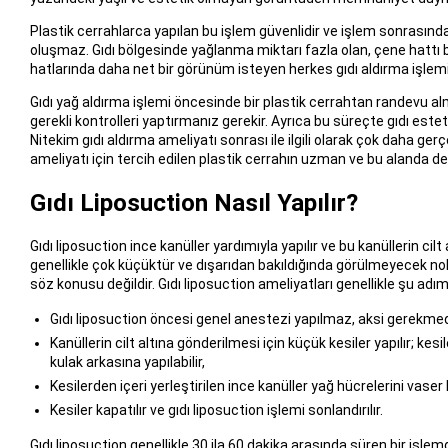
Plastik cerrahlarca yapılan bu işlem güvenlidir ve işlem sonrasınd
oluşmaz. Gıdı bölgesinde yağlanma miktarı fazla olan, çene hattı b
hatlarında daha net bir görünüm isteyen herkes gıdı aldırma işlemi y
Gıdı yağ aldırma işlemi öncesinde bir plastik cerrahtan randevu alm
gerekli kontrolleri yaptırmanız gerekir. Ayrıca bu süreçte gıdı estetiği
Nitekim gıdı aldırma ameliyatı sonrası ile ilgili olarak çok daha ger
ameliyatı için tercih edilen plastik cerrahın uzman ve bu alanda d
Gıdı Liposuction Nasıl Yapılır?
Gıdı liposuction ince kanüller yardımıyla yapılır ve bu kanüllerin cilt
genellikle çok küçüktür ve dışarıdan bakıldığında görülmeyecek nok
söz konusu değildir. Gıdı liposuction ameliyatları genellikle şu adıml
Gıdı liposuction öncesi genel anestezi yapılmaz, aksi gerekmedi
Kanüllerin cilt altına gönderilmesi için küçük kesiler yapılır; ke
kulak arkasına yapılabilir,
Kesilerden içeri yerleştirilen ince kanüller yağ hücrelerini vase
Kesiler kapatılır ve gıdı liposuction işlemi sonlandırılır.
Gıdı liposuction genellikle 30 ila 60 dakika arasında süren bir işle