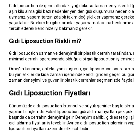
Gıdı liposuction ile çene altındaki yağ dokusu tamamen yok edildiği
aşırı kilo alma gibi bazı nedenler yeniden gıdı oluşumuna neden ol
uymanız, yaşam tarzınızda birtakım değişiklikler yapmanız gerekebi
yaşatabilir. Nitekim bu gibi sorunlar yaşamamak adına beslenme alış
tercih ederek kendinize iyi bakmanız gerekir.
Gıdı Liposuction Riskli mi?
Gıdı liposuction uzman ve deneyimli bir plastik cerrah tarafından, s
minimal cerrahi operasyonda olduğu gibi gıdı liposuction işlem
Örneğin kanama, enfeksiyon oluşumu, gıdı liposuction sonrası morluk
bu yan etkiler de kısa zaman içerisinde kendiliğinden geçer. bu gib
zaman deneyimli ve güvenilir plastik cerrahlar seçmenizde fayda 
Gıdı Liposuction Fiyatları
Günümüzde gıdı liposuction İstanbul ve büyük şehirler başta olmak ü
yapılan bir işlemdir. Fakat liposuction gıdı aldırma fiyatları pek çok 
başında da cerrahın deneyimi gelir. Deneyim sahibi, gıdı estetiği i
gıdı aldırma fiyatları isteyebilir. Ayrıca gıdı liposuction işleminin y
liposuction fiyatları üzerinde etki sahibidir.