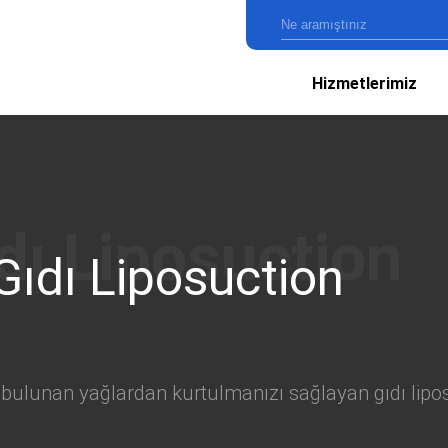
Hizmetlerimiz
Gıdı Liposuction
bulunan yağlardan kurtulmanızı sağlayan gıdı lipos