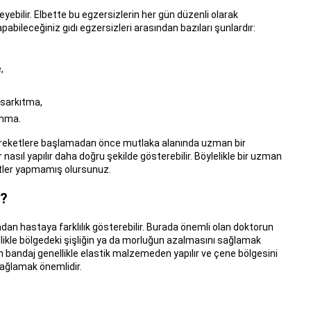
yebilir. Elbette bu egzersizlerin her gün düzenli olarak
abileceğiniz gıdı egzersizleri arasından bazıları şunlardır:
,
 sarkıtma,
unma.
 hareketlere başlamadan önce mutlaka alanında uzman bir
asıl yapılır daha doğru şekilde gösterebilir. Böylelikle bir uzman
etler yapmamış olursunuz.
i?
adan hastaya farklılık gösterebilir. Burada önemli olan doktorun
nellikle bölgedeki şişliğin ya da morluğun azalmasını sağlamak
ılan bandaj genellikle elastik malzemeden yapılır ve çene bölgesini
ağlamak önemlidir.