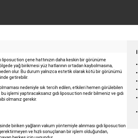
ı liposuction çene hattınızın daha keskin bir görünüme
bölgede yağ birikmesi yüz hatlarının ortadan kaybolmasına,
neden olur. Bu durum yalnızca estetik olarak kötü bir görünümü
nde getirebilir.
 olmaması nedeniyle sık tercih edilen, etkileri hemen görülebilen
de bu işlemi yaptıracaksanız gıdı liposuction nedir bilmeniz ve gıdı
bi olmanız gerekir.
lgesinde biriken yağların vakum yöntemiyle alınması gıdı liposuction
i gerektirmeyen ve hızlı sonuçlanan bir işlem olduğundan,
ayan herkes için uygundur.