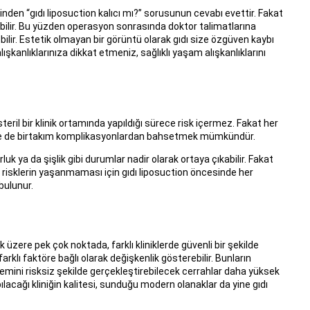
nden “gıdı liposuction kalıcı mı?” sorusunun cevabı evettir. Fakat
abilir. Bu yüzden operasyon sonrasında doktor talimatlarına
lir. Estetik olmayan bir görüntü olarak gıdı size özgüven kaybı
kanlıklarınıza dikkat etmeniz, sağlıklı yaşam alışkanlıklarını
teril bir klinik ortamında yapıldığı sürece risk içermez. Fakat her
inde de birtakım komplikasyonlardan bahsetmek mümkündür.
 ya da şişlik gibi durumlar nadir olarak ortaya çıkabilir. Fakat
i risklerin yaşanmaması için gıdı liposuction öncesinde her
bulunur.
zere pek çok noktada, farklı kliniklerde güvenli bir şekilde
farklı faktöre bağlı olarak değişkenlik gösterebilir. Bunların
şlemini risksiz şekilde gerçekleştirebilecek cerrahlar daha yüksek
apılacağı kliniğin kalitesi, sunduğu modern olanaklar da yine gıdı