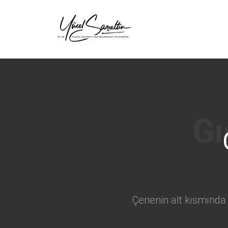
›
Çenenin alt kısmında 