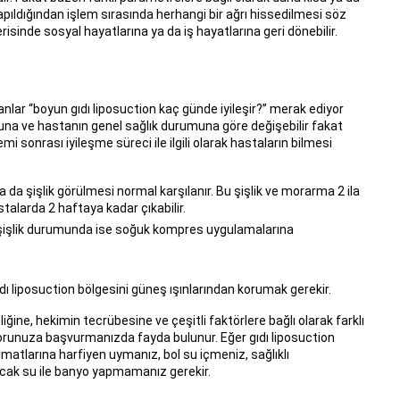
yapıldığından işlem sırasında herhangi bir ağrı hissedilmesi söz
risinde sosyal hayatlarına ya da iş hayatlarına geri dönebilir.
nlar “boyun gıdı liposuction kaç günde iyileşir?” merak ediyor
utuna ve hastanın genel sağlık durumuna göre değişebilir fakat
emi sonrası iyileşme süreci ile ilgili olarak hastaların bilmesi
ya da şişlik görülmesi normal karşılanır. Bu şişlik ve morarma 2 ila
talarda 2 haftaya kadar çıkabilir.
e, şişlik durumunda ise soğuk kompres uygulamalarına
 liposuction bölgesini güneş ışınlarından korumak gerekir.
ğine, hekimin tecrübesine ve çeşitli faktörlere bağlı olarak farklı
ktorunuza başvurmanızda fayda bulunur. Eğer gıdı liposuction
matlarına harfiyen uymanız, bol su içmeniz, sağlıklı
ıcak su ile banyo yapmamanız gerekir.