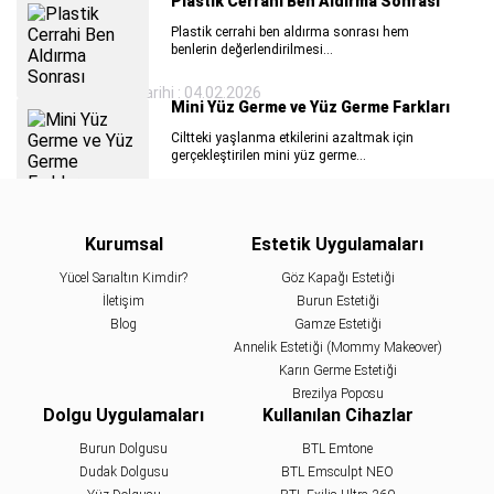
Plastik Cerrahi Ben Aldırma Sonrası
Plastik cerrahi ben aldırma sonrası hem
benlerin değerlendirilmesi...
Son Güncelleme Tarihi : 04.02.2026
Mini Yüz Germe ve Yüz Germe Farkları
Ciltteki yaşlanma etkilerini azaltmak için
gerçekleştirilen mini yüz germe...
Badem Göz Estetiği Yaptıranlar
Kurumsal
Estetik Uygulamaları
Gözlerine estetik açıdan hoş bir görünüm
kazandırmak için badem göz estetiği
Yücel Sarıaltın Kimdir?
Göz Kapağı Estetiği
yaptıranlar..
İletişim
Burun Estetiği
Burun Estetiği Sonrası 1. Ay ve 6. Ay
Blog
Gamze Estetiği
Burun estetiği sonrası 1. ay ve 6. ay dönemleri,
Annelik Estetiği (Mommy Makeover)
yüzünüzde meydana gelen...
Karın Germe Estetiği
Brezilya Poposu
Dolgu Uygulamaları
Kullanılan Cihazlar
Yanak İnceltme Yöntemleri
Kadınların ve erkeklerin yüzlerinde daha ince ve
Burun Dolgusu
BTL Emtone
zarif bir...
Dudak Dolgusu
BTL Emsculpt NEO