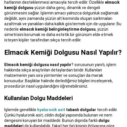
hatlarının desteklenmesi amacıyla tercih edilir. Özellikle
elmacık
kemiği dolgusu
yüzün daha genç, dinamik ve dengeli
görünmesini sağlar. İşlemin amacı yalnızca dolgunluk sağlamak
değildir, aynı zamanda yüzün alt kısmında oluşan sarkmaları
azaltmak ve yanakları daha kalkık göstermek için de uygulanır. Bu
nedenle
elmacık kemiği belirginleştirme dolgusu
, yüzün
simetrisini korumak ve daha estetik bir görünüm elde etmek
isteyen kişiler tarafından sıkça tercih edilir.
Elmacık Kemiği Dolgusu Nasıl Yapılır?
Elmacık kemiği dolgusu nasıl yapılır
? sorusunun yanıtı, işlem
hakkında sıkça araştırılan detaylardan biridir. Kullanılan
malzemenin yanı sıra yöntemler ve sonuçları da merak
konusudur. Başlıklar halinde derlediğimiz bilgileri inceleyerek,
prosedürün nasıl uygulandığını öğrenebilirsiniz.
Kullanılan Dolgu Maddeleri
İşlemde genellikle
hyaluronik asit
tabanlı dolgular
tercih edilir.
Çünkü hyaluronik asit, cildin doğal yapısında bulunan ve nem
dengesini koruyan bir maddedir. Bunun dışında farklı
dolgu
maddeleri
de kullanılabilir, fakat her biri kişinin ihtiyacına göre