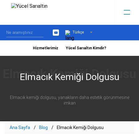
Türkçe
YouTube
Hizmetlerimiz
Yücel Sarıaltın Kimdir?
›
Elmacık Kemiği Dolgusu
Elmacık kemiği dolgusu, yanakların daha estetik görünmesine
imkan
Ana Sayfa
Blog
Elmacık Kemiği Dolgusu