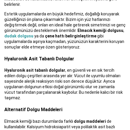
belirlenir.
Estetik uygulamalarda en büyük hedefimiz, doğallığı koruyarak
güzelliğinizi ön plana çıkarmaktır. Bizim için yüz hatlarınızı
değiştirmek değil, onları en ideal hale getirerek simetrinizi ve genç
görünümünüzü desteklemek önemlidir.
Elmacık kemiği dolgusu
,
dudak dolgusu
ya da
çene hattı belirginleştirme
gibi
uygulamalarda aşırıya kaçmadan, yüzünüzün karakterini koruyan
sonuçlar elde etmeye özen gösteriyoruz.
Hyaluronik Asit Tabanlı Dolgular
Hyaluronik asit tabanlı dolgular
, en güvenli ve en sık tercih
edilen dolgu çeşitleri arasında yer alır. Vücut ile uyumlu olmaları
sayesinde alerjik reaksiyon riski son derece düşüktür. Ayrıca
uygulanan dolgunun etkisi doğal görünümlü olur ve zamanla
vücut tarafından parçalanarak kaybolur. Bu nedenle kalıcı bir risk
taşımaz.
Alternatif Dolgu Maddeleri
Elmacık kemiği bazı durumlarda farklı
dolgu maddeleri
de
kullanılabilir. Kalsiyum hidroksiapatit veya polilaktik asit bazlı