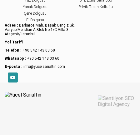
Yüz Dolgusu
BTL Exilis Ultra 360
Sıvı Yüz Germe Nedir?
Yanak Dolgusu
Pelvik Taban Koltuğu
Sıvı yüz germe, yeni nesil yüz germe
Çene Dolgusu
işlemlerinden biridir ve yaşlanmaya bağlı...
El Dolgusu
HIFU Yüz Germe Yaptıranların
Adres :
Barbaros Mah. Başak Cengiz Sk.
Yorumları
Varyap Meridian A Blok No:1/C Villa 3
Ataşehir/ İstanbul
HIFU yüz germe yaptıranlar yorumları ile
Yol Tarifi
uygulamanın başarısına dair fikir...
Telefon :
+90 542 143 03 60
Whatsapp :
+90 542 143 03 60
E-posta :
info@yucelsarialtin.com
YouTube