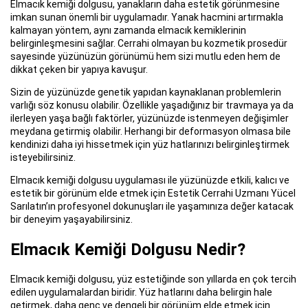
Elmacık kemiği dolgusu, yanakların daha estetik görünmesine
imkan sunan önemli bir uygulamadır. Yanak hacmini artırmakla
kalmayan yöntem, aynı zamanda elmacık kemiklerinin
belirginleşmesini sağlar. Cerrahi olmayan bu kozmetik prosedür
sayesinde yüzünüzün görünümü hem sizi mutlu eden hem de
dikkat çeken bir yapıya kavuşur.
Sizin de yüzünüzde genetik yapıdan kaynaklanan problemlerin
varlığı söz konusu olabilir. Özellikle yaşadığınız bir travmaya ya da
ilerleyen yaşa bağlı faktörler, yüzünüzde istenmeyen değişimler
meydana getirmiş olabilir. Herhangi bir deformasyon olmasa bile
kendinizi daha iyi hissetmek için yüz hatlarınızı belirginleştirmek
isteyebilirsiniz.
Elmacık kemiği dolgusu uygulaması ile yüzünüzde etkili, kalıcı ve
estetik bir görünüm elde etmek için Estetik Cerrahi Uzmanı Yücel
Sarılatın’ın profesyonel dokunuşları ile yaşamınıza değer katacak
bir deneyim yaşayabilirsiniz.
Elmacık Kemiği Dolgusu Nedir?
Elmacık kemiği dolgusu, yüz estetiğinde son yıllarda en çok tercih
edilen uygulamalardan biridir. Yüz hatlarını daha belirgin hale
getirmek, daha genç ve dengeli bir görünüm elde etmek için