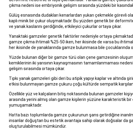
çıkma nedeni ise embriyonik gelişim sırasında yüzdeki bir kasınd
Gülüş esnasında dudakları kenarlardan yukarı çekmekle görevli olan y
kaplı minik bir çukur oluşmaktadır. Bu yüzden genetik bir deformit
ve yanak kaslarını gerdiğinde, etkileyici çukurlar ortaya çıkar.
Yanaktaki gamzeler genetik faktörler nedeniyle ortaya çıkmaktad
gamze çıkma ihtimali %25-50 iken, her ikisinde de varsa bu ihtim
her ikisinde de yanaklarında gamze bulunmasa bile çocuklarında or
Yüzde bulunan diğer bir gamze türü olan çene gamzesinin oluşumun
kemiklerinin iki yarısının kaynaşmasının tamamlanmaması nedeni i
gelişim sırasında ortaya çıkar.
Tıpkı yanak gamzeleri gibi deri bu atipik yapıyı kaplar ve altında şi
etkisi bulunmayan gamze çukuru çoğu kültürde sempatik karşılan
Özellikle yüz ve kalçaların bitiş noktasında bulunan gamzeler kişiy
arasında yerini almış olan gamze kişilerin yüzüne karakteristik bir
yumuşamaktadır.
Hatta bazı toplumlarda gamze çukurunun şans getirdiğine inanıl
insanlar doğuştan bu estetik avantaja sahip olarak doğsalar da ga
oluşturulabilmesi mümkündür.