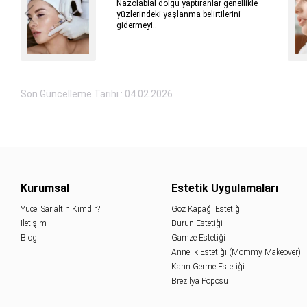
Nazolabial dolgu yaptıranlar genellikle
yüzlerindeki yaşlanma belirtilerini
gidermeyi..
Son Güncelleme Tarihi : 04.02.2026
Kurumsal
Estetik Uygulamaları
Yücel Sarıaltın Kimdir?
Göz Kapağı Estetiği
İletişim
Burun Estetiği
Blog
Gamze Estetiği
Annelik Estetiği (Mommy Makeover)
Karın Germe Estetiği
Brezilya Poposu