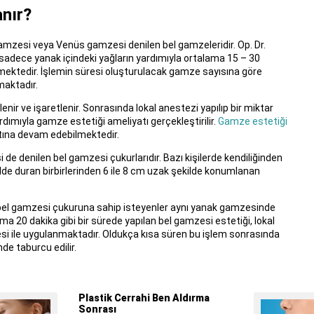
nır?
amzesi veya Venüs gamzesi denilen bel gamzeleridir. Op. Dr.
, sadece yanak içindeki yağların yardımıyla ortalama 15 – 30
ektedir. İşlemin süresi oluşturulacak gamze sayısına göre
maktadır.
ir ve işaretlenir. Sonrasında lokal anestezi yapılıp bir miktar
ardımıyla gamze estetiği ameliyatı gerçekleştirilir.
Gamze estetiği
tına devam edebilmektedir.
de denilen bel gamzesi çukurlarıdır. Bazı kişilerde kendiliğinden
de duran birbirlerinden 6 ile 8 cm uzak şekilde konumlanan
n bel gamzesi çukuruna sahip isteyenler aynı yanak gamzesinde
ama 20 dakika gibi bir sürede yapılan bel gamzesi estetiği, lokal
esi ile uygulanmaktadır. Oldukça kısa süren bu işlem sonrasında
de taburcu edilir.
Plastik Cerrahi Ben Aldırma
Sonrası