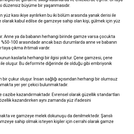
aki düzensiz büyüme bir yaşanmasıdır.
üz kası ikiye ayrılırken bu iki bölüm arasında yanak derisi ile
e olarak kabul edilse de gamzeye sahip olan kişi, gülmek için yüz
ır. Anne ya da babanın herhangi birinde gamze varsa çocukta
al %50-100 arasındadır ancak bazı durumlarda anne ve babanın
taya çıkma ihtimali vardır.
un kaslarla herhangi bir ilgisi yoktur. Çene gamzesi, çene
le oluşur. Bu deformite diğerinde de olduğu gibi embriyonik
rin bir çukur oluşur. İnsan sağlığı açısından herhangi bir olumsuz
makta yer yer çekici bulunmaktadır.
e cazibe kazandırmaktadır. Evrensel olarak güzellik standartları
 özellik kazandırırken aynı zamanda yüz ifadesini
makta ve gamzeye melek dokunuşu da denilmektedir. Şanslı
mzeye sahip olmak isteyen kişiler için cerrahi olarak gamze