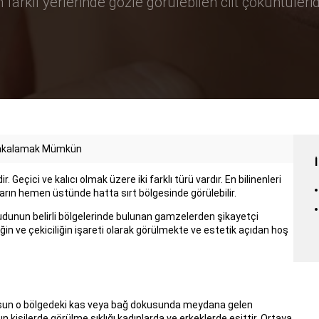
rklı yerlerinde gözle görülebilen cilt çöküntüleridi
a Yakalamak Mümkün
Geçici ve kalıcı olmak üzere iki farklı türü vardır. En bilinenleri
rın hemen üstünde hatta sırt bölgesinde görülebilir.
cudunun belirli bölgelerinde bulunan gamzelerden şikayetçi
in ve çekiciliğin işareti olarak görülmekte ve estetik açıdan hoş
nsun o bölgedeki kas veya bağ dokusunda meydana gelen
işilerde görülme sıklığı kadınlarda ve erkeklerde eşittir. Ortaya