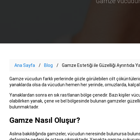
Gamze vücudun fa
Ana Sayfa
Blog
Gamze Estetiği ile Güzelliği Ayrıntıd
Gamze vücudun farklı yerlerinde gözle görülebilen cilt çöküntüleridir. 
yanaklarda olsa da vücudun hemen her yerinde, omuzlarda, kalçala
Yanaklardan sonra en sık rastlanan bölge çenedir. Bazı kişiler vü
olabilirken yanak, çene ve bel bölgesinde bulunan gamzeler güzelliğ
bulunmaktadır.
Gamze Nasıl Oluşur?
Aslına bakıldığında gamzeler, vücudun neresinde bulunursa bulu
deformite nedeni ile ortaya çıkmaktadır. Yanakta gamze çukurunun k