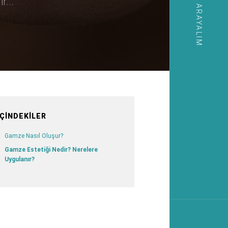
SIZI ARAYALIM
r...
İÇINDEKILER
Gamze Nasıl Oluşur?
Gamze Estetiği Nedir? Nerelere
Uygulanır?