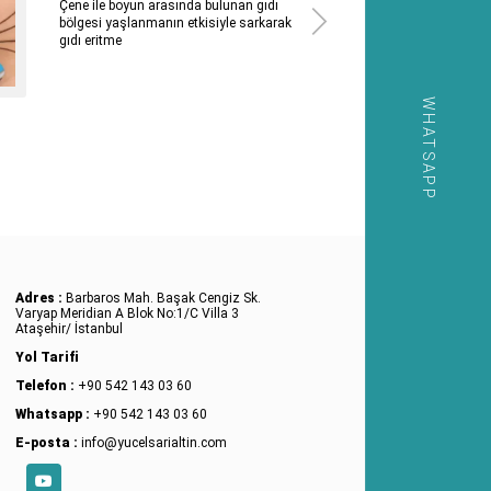
Çene ile boyun arasında bulunan gıdı
bölgesi yaşlanmanın etkisiyle sarkarak
gıdı eritme
WHATSAPP
Adres :
Barbaros Mah. Başak Cengiz Sk.
Varyap Meridian A Blok No:1/C Villa 3
Ataşehir/ İstanbul
Yol Tarifi
Telefon :
+90 542 143 03 60
Whatsapp :
+90 542 143 03 60
E-posta :
info@yucelsarialtin.com
YouTube