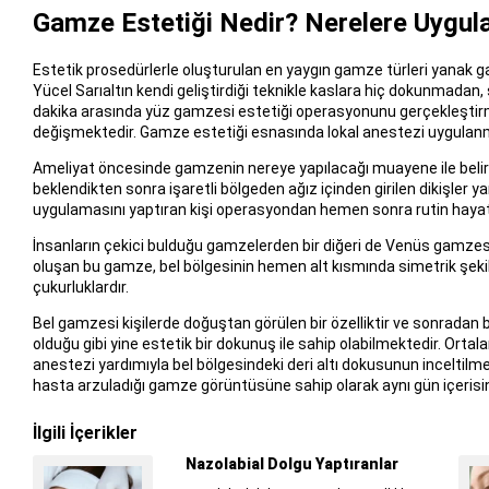
Gamze Estetiği Nedir? Nerelere Uygula
Estetik prosedürlerle oluşturulan en yaygın gamze türleri yanak g
Yücel Sarıaltın kendi geliştirdiği teknikle kaslara hiç dokunmadan
dakika arasında yüz gamzesi estetiği operasyonunu gerçekleştirm
değişmektedir. Gamze estetiği esnasında lokal anestezi uygulan
Ameliyat öncesinde gamzenin nereye yapılacağı muayene ile belirlen
beklendikten sonra işaretli bölgeden ağız içinden girilen dikişler y
uygulamasını yaptıran kişi operasyondan hemen sonra rutin haya
İnsanların çekici bulduğu gamzelerden bir diğeri de Venüs gamzesi 
oluşan bu gamze, bel bölgesinin hemen alt kısmında simetrik şekil
çukurluklardır.
Bel gamzesi kişilerde doğuştan görülen bir özelliktir ve sonrada
olduğu gibi yine estetik bir dokunuş ile sahip olabilmektedir. Ortal
anestezi yardımıyla bel bölgesindeki deri altı dokusunun inceltilm
hasta arzuladığı gamze görüntüsüne sahip olarak aynı gün içerisin
İlgili İçerikler
Nazolabial Dolgu Yaptıranlar