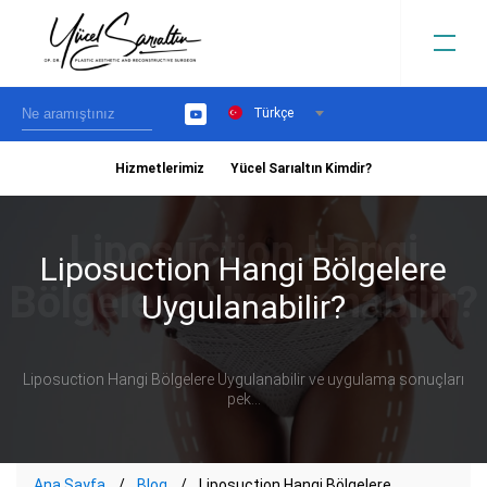
Türkçe
YouTube
Hizmetlerimiz
Yücel Sarıaltın Kimdir?
›
Liposuction Hangi Bölgelere
Uygulanabilir?
Liposuction Hangi Bölgelere Uygulanabilir ve uygulama sonuçları
pek...
Ana Sayfa
Blog
Liposuction Hangi Bölgelere