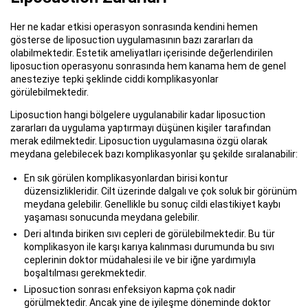
Her ne kadar etkisi operasyon sonrasında kendini hemen
gösterse de liposuction uygulamasının bazı zararları da
olabilmektedir. Estetik ameliyatları içerisinde değerlendirilen
liposuction operasyonu sonrasında hem kanama hem de genel
anesteziye tepki şeklinde ciddi komplikasyonlar
görülebilmektedir.
Liposuction hangi bölgelere uygulanabilir kadar liposuction
zararları da uygulama yaptırmayı düşünen kişiler tarafından
merak edilmektedir. Liposuction uygulamasına özgü olarak
meydana gelebilecek bazı komplikasyonlar şu şekilde sıralanabilir:
En sık görülen komplikasyonlardan birisi kontur
düzensizlikleridir. Cilt üzerinde dalgalı ve çok soluk bir görünüm
meydana gelebilir. Genellikle bu sonuç cildi elastikiyet kaybı
yaşaması sonucunda meydana gelebilir.
Deri altında biriken sıvı cepleri de görülebilmektedir. Bu tür
komplikasyon ile karşı karıya kalınması durumunda bu sıvı
ceplerinin doktor müdahalesi ile ve bir iğne yardımıyla
boşaltılması gerekmektedir.
Liposuction sonrası enfeksiyon kapma çok nadir
görülmektedir. Ancak yine de iyileşme döneminde doktor