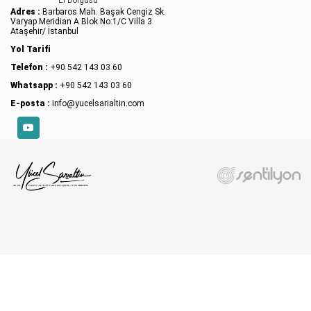
Adres :
Barbaros Mah. Başak Cengiz Sk.
Varyap Meridian A Blok No:1/C Villa 3
Ataşehir/ İstanbul
Yol Tarifi
Telefon :
+90 542 143 03 60
Whatsapp :
+90 542 143 03 60
E-posta :
info@yucelsarialtin.com
YouTube