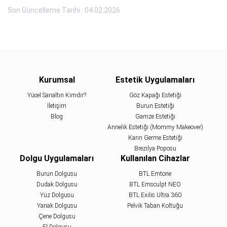
Son Güncelleme Tarihi : 04.02.2026
Kurumsal
Estetik Uygulamaları
Yücel Sarıaltın Kimdir?
Göz Kapağı Estetiği
İletişim
Burun Estetiği
Blog
Gamze Estetiği
Annelik Estetiği (Mommy Makeover)
Karın Germe Estetiği
Brezilya Poposu
Dolgu Uygulamaları
Kullanılan Cihazlar
Burun Dolgusu
BTL Emtone
Dudak Dolgusu
BTL Emsculpt NEO
Yüz Dolgusu
BTL Exilis Ultra 360
Yanak Dolgusu
Pelvik Taban Koltuğu
Çene Dolgusu
El Dolgusu