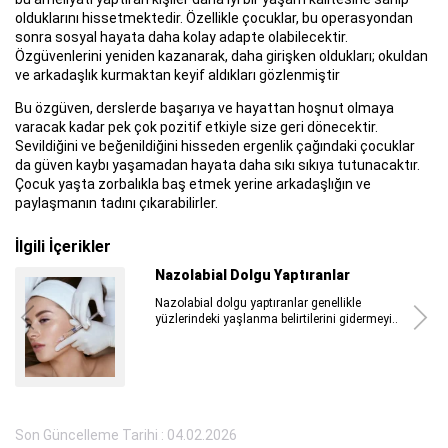
olduklarını hissetmektedir. Özellikle çocuklar, bu operasyondan
sonra sosyal hayata daha kolay adapte olabilecektir.
Özgüvenlerini yeniden kazanarak, daha girişken oldukları; okuldan
ve arkadaşlık kurmaktan keyif aldıkları gözlenmiştir
Bu özgüven, derslerde başarıya ve hayattan hoşnut olmaya
varacak kadar pek çok pozitif etkiyle size geri dönecektir.
Sevildiğini ve beğenildiğini hisseden ergenlik çağındaki çocuklar
da güven kaybı yaşamadan hayata daha sıkı sıkıya tutunacaktır.
Çocuk yaşta zorbalıkla baş etmek yerine arkadaşlığın ve
paylaşmanın tadını çıkarabilirler.
İlgili İçerikler
Nazolabial Dolgu Yaptıranlar
Nazolabial dolgu yaptıranlar genellikle
yüzlerindeki yaşlanma belirtilerini gidermeyi..
Son Güncelleme Tarihi : 04.02.2026