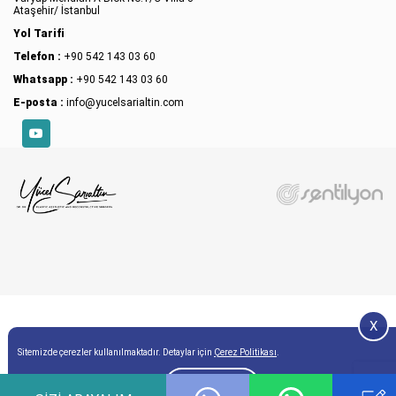
Ataşehir/ İstanbul
Yol Tarifi
Telefon :
+90 542 143 03 60
Whatsapp :
+90 542 143 03 60
E-posta :
info@yucelsarialtin.com
YouTube
X
Sitemizde çerezler kullanılmaktadır. Detaylar için
Çerez Politikası
.
Onay