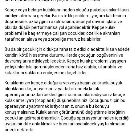
Kepçe veya belirgin kulakların neden olduğu psikolojik sıkıntıların
ciddiye alınması gerekir. Bu estetik problem; yaşam kalitesinin
düşmesine, özsaygının azalmasına, asosyal davranışlara ve
okulda düşük performansa yol açabilecektir. Kepçe kulak
problemi ile baş etmeye çalışan çocuklar, özellikle akranları
tarafından alaya veya zorbalığa maruz kalabilirler.
Bu da bir çocuk için oldukça rahatsız edici olacaktır; kısa vadede
kendini kötü hissetme durumu, ilerde çocuğun özgüvenini ve
davranışlarını etkileyebilecektir. Kepçe kulak problemi yaşayan
yetişkinler bile görünüşlerinden rahatsız olabilir, utanabilir ve
kulaklarını saklama endişesine düşebilirler.
Kulaklarınızın kepçe olduğunu ve/veya başınıza oranla büyük
olduklarını düşünüyorsanız ya da bir önceki kulak
operasyonunuzdan beklediğiniz sonucu alamadıysanız kepçe
kulak ameliyatı (otoplasti) düşünebilirsiniz. Çocuğunuz için bu
operasyonu yaptırmak istiyorsanız, onunla bu konuyu
konuşmalısınız. Kulaklarının görünümünü değiştirme isteğinin
çocuktan gelmesi önemlidir. Çocuğa operasyonun neleri içerdiği
uygun bir dille anlatılmalı ve bunu anlayabilecek yaşta olmaları
önerilmektedir.