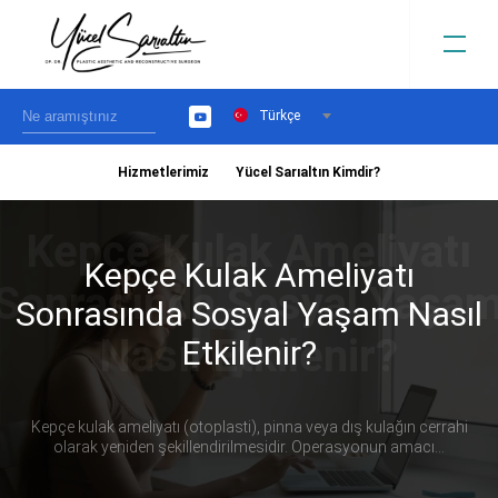
Türkçe
YouTube
Hizmetlerimiz
Yücel Sarıaltın Kimdir?
›
Kepçe Kulak Ameliyatı
Sonrasında Sosyal Yaşam Nasıl
Etkilenir?
Kepçe kulak ameliyatı (otoplasti), pinna veya dış kulağın cerrahi
olarak yeniden şekillendirilmesidir. Operasyonun amacı...