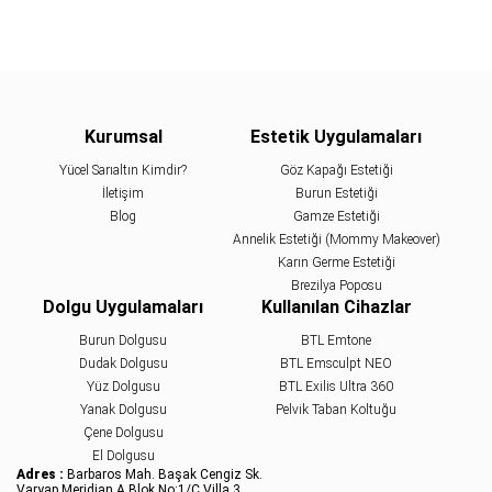
Kurumsal
Estetik Uygulamaları
Yücel Sarıaltın Kimdir?
Göz Kapağı Estetiği
İletişim
Burun Estetiği
Blog
Gamze Estetiği
Annelik Estetiği (Mommy Makeover)
Karın Germe Estetiği
Brezilya Poposu
Dolgu Uygulamaları
Kullanılan Cihazlar
Burun Dolgusu
BTL Emtone
Dudak Dolgusu
BTL Emsculpt NEO
Yüz Dolgusu
BTL Exilis Ultra 360
Yanak Dolgusu
Pelvik Taban Koltuğu
Çene Dolgusu
El Dolgusu
Adres :
Barbaros Mah. Başak Cengiz Sk.
Varyap Meridian A Blok No:1/C Villa 3