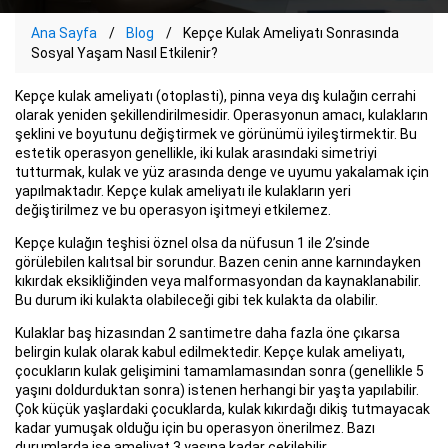
Ana Sayfa
Blog
Kepçe Kulak Ameliyatı Sonrasında
Sosyal Yaşam Nasıl Etkilenir?
Kepçe kulak ameliyatı (otoplasti), pinna veya dış kulağın cerrahi
olarak yeniden şekillendirilmesidir. Operasyonun amacı, kulakların
şeklini ve boyutunu değiştirmek ve görünümü iyileştirmektir. Bu
estetik operasyon genellikle, iki kulak arasındaki simetriyi
tutturmak, kulak ve yüz arasında denge ve uyumu yakalamak için
yapılmaktadır. Kepçe kulak ameliyatı ile kulakların yeri
değiştirilmez ve bu operasyon işitmeyi etkilemez.
Kepçe kulağın teşhisi öznel olsa da nüfusun 1 ile 2’sinde
görülebilen kalıtsal bir sorundur. Bazen cenin anne karnındayken
kıkırdak eksikliğinden veya malformasyondan da kaynaklanabilir.
Bu durum iki kulakta olabileceği gibi tek kulakta da olabilir.
Kulaklar baş hizasından 2 santimetre daha fazla öne çıkarsa
belirgin kulak olarak kabul edilmektedir. Kepçe kulak ameliyatı,
çocukların kulak gelişimini tamamlamasından sonra (genellikle 5
yaşını doldurduktan sonra) istenen herhangi bir yaşta yapılabilir.
Çok küçük yaşlardaki çocuklarda, kulak kıkırdağı dikiş tutmayacak
kadar yumuşak olduğu için bu operasyon önerilmez. Bazı
durumlarda ise ameliyat 3 yaşına kadar çekilebilir.