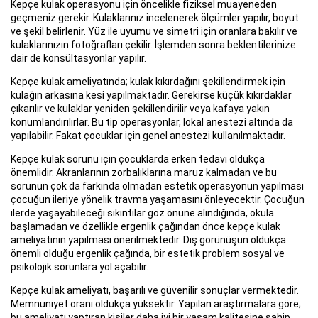
Kepçe kulak operasyonu için öncelikle fiziksel muayeneden
geçmeniz gerekir. Kulaklarınız incelenerek ölçümler yapılır, boyut
ve şekil belirlenir. Yüz ile uyumu ve simetri için oranlara bakılır ve
kulaklarınızın fotoğrafları çekilir. İşlemden sonra beklentilerinize
dair de konsültasyonlar yapılır.
Kepçe kulak ameliyatında; kulak kıkırdağını şekillendirmek için
kulağın arkasına kesi yapılmaktadır. Gerekirse küçük kıkırdaklar
çıkarılır ve kulaklar yeniden şekillendirilir veya kafaya yakın
konumlandırılırlar. Bu tip operasyonlar, lokal anestezi altında da
yapılabilir. Fakat çocuklar için genel anestezi kullanılmaktadır.
Kepçe kulak sorunu için çocuklarda erken tedavi oldukça
önemlidir. Akranlarının zorbalıklarına maruz kalmadan ve bu
sorunun çok da farkında olmadan estetik operasyonun yapılması
çocuğun ileriye yönelik travma yaşamasını önleyecektir. Çocuğun
ilerde yaşayabileceği sıkıntılar göz önüne alındığında, okula
başlamadan ve özellikle ergenlik çağından önce kepçe kulak
ameliyatının yapılması önerilmektedir. Dış görünüşün oldukça
önemli olduğu ergenlik çağında, bir estetik problem sosyal ve
psikolojik sorunlara yol açabilir.
Kepçe kulak ameliyatı, başarılı ve güvenilir sonuçlar vermektedir.
Memnuniyet oranı oldukça yüksektir. Yapılan araştırmalara göre;
bu ameliyatı yaptıran kişiler daha iyi bir yaşam kalitesine sahip