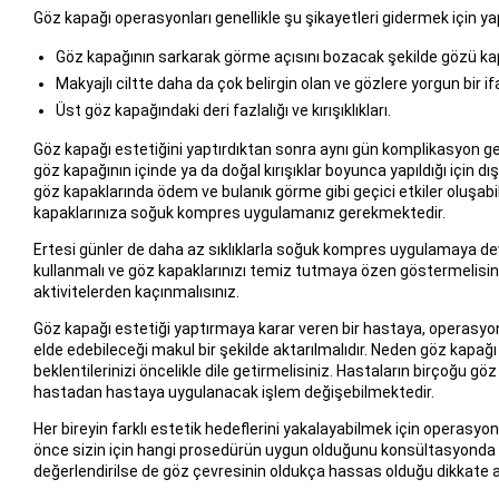
Göz kapağı operasyonları genellikle şu şikayetleri gidermek için ya
Göz kapağının sarkarak görme açısını bozacak şekilde gözü ka
Makyajlı ciltte daha da çok belirgin olan ve gözlere yorgun bir if
Üst göz kapağındaki deri fazlalığı ve kırışıklıkları.
Göz kapağı estetiğini yaptırdıktan sonra aynı gün komplikasyon geliş
göz kapağının içinde ya da doğal kırışıklar boyunca yapıldığı için 
göz kapaklarında ödem ve bulanık görme gibi geçici etkiler oluşabi
kapaklarınıza soğuk kompres uygulamanız gerekmektedir.
Ertesi günler de daha az sıklıklarla soğuk kompres uygulamaya de
kullanmalı ve göz kapaklarınızı temiz tutmaya özen göstermelisin
aktivitelerden kaçınmalısınız.
Göz kapağı estetiği yaptırmaya karar veren bir hastaya, operasyon 
elde edebileceği makul bir şekilde aktarılmalıdır. Neden göz kapağı 
beklentilerinizi öncelikle dile getirmelisiniz. Hastaların birçoğu
hastadan hastaya uygulanacak işlem değişebilmektedir.
Her bireyin farklı estetik hedeflerini yakalayabilmek için operasyo
önce sizin için hangi prosedürün uygun olduğunu konsültasyonda bi
değerlendirilse de göz çevresinin oldukça hassas olduğu dikkate al