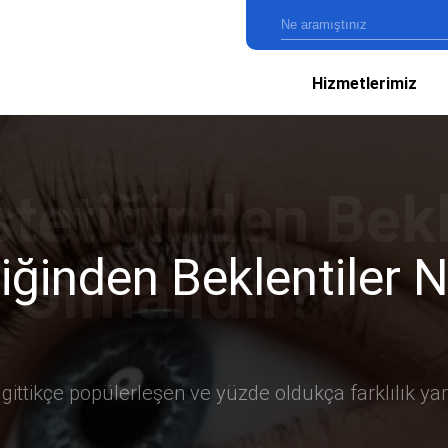
Hizmetlerimiz
ğinden Beklentiler N
 gittikçe popülerleşen ve yüzde oldukça farklılık ya