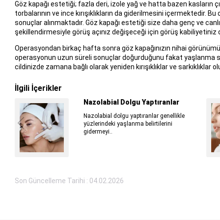
Göz kapağı estetiği; fazla deri, izole yağ ve hatta bazen kasların ç
torbalarının ve ince kırışıklıkların da giderilmesini içermektedir. Bu
sonuçlar alınmaktadır. Göz kapağı estetiği size daha genç ve canl
şekillendirmesiyle görüş açınız değişeceği için görüş kabiliyetiniz 
Operasyondan birkaç hafta sonra göz kapağınızın nihai görünümü belir
operasyonun uzun süreli sonuçlar doğurduğunu fakat yaşlanma s
cildinizde zamana bağlı olarak yeniden kırışıklıklar ve sarkıklıklar ol
İlgili İçerikler
Nazolabial Dolgu Yaptıranlar
Nazolabial dolgu yaptıranlar genellikle
yüzlerindeki yaşlanma belirtilerini
gidermeyi..
Son Güncelleme Tarihi : 04.02.2026