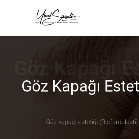
›
Göz Kapağı Esteti
Göz kapağı estetiği (Blefaroplasti)