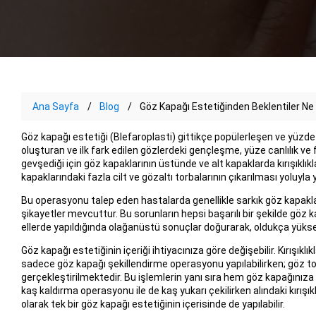
Ana Sayfa
Blog
Göz Kapağı Estetiğinden Beklentiler Ne 
Göz kapağı estetiği (Blefaroplasti) gittikçe popülerleşen ve yüzde 
oluşturan ve ilk fark edilen gözlerdeki gençleşme, yüze canlılık ve 
gevşediği için göz kapaklarının üstünde ve alt kapaklarda kırışıklık
kapaklarındaki fazla cilt ve gözaltı torbalarının çıkarılması yoluyla 
Bu operasyonu talep eden hastalarda genellikle sarkık göz kapakları
şikayetler mevcuttur. Bu sorunların hepsi başarılı bir şekilde göz 
ellerde yapıldığında olağanüstü sonuçlar doğurarak, oldukça yük
Göz kapağı estetiğinin içeriği ihtiyacınıza göre değişebilir. Kırışıkl
sadece göz kapağı şekillendirme operasyonu yapılabilirken; göz to
gerçekleştirilmektedir. Bu işlemlerin yanı sıra hem göz kapağınıza
kaş kaldırma operasyonu ile de kaş yukarı çekilirken alındaki kırışı
olarak tek bir göz kapağı estetiğinin içerisinde de yapılabilir.