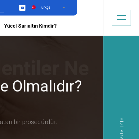
Türkçe
YouTube
Yücel Sarıaltın Kimdir?
e Olmalıdır?
SIZI ARAYALIM
ratan bir prosedürdür.