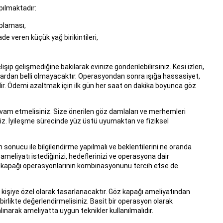
pılmaktadır:
plaması,
ade veren küçük yağ birikintileri,
ip gelişmediğine bakılarak evinize gönderilebilirsiniz. Kesi izleri,
dışardan belli olmayacaktır. Operasyondan sonra ışığa hassasiyet,
lir. Ödemi azaltmak için ilk gün her saat on dakika boyunca göz
vam etmelisiniz. Size önerilen göz damlaları ve merhemleri
iz. İyileşme sürecinde yüz üstü uyumaktan ve fiziksel
sonucu ile bilgilendirme yapılmalı ve beklentilerini ne oranda
ameliyatı istediğinizi, hedeflerinizi ve operasyona dair
 göz kapağı operasyonlarının kombinasyonunu tercih etse de
n kişiye özel olarak tasarlanacaktır. Göz kapağı ameliyatından
rlikte değerlendirmelisiniz. Basit bir operasyon olarak
ınarak ameliyatta uygun teknikler kullanılmalıdır.