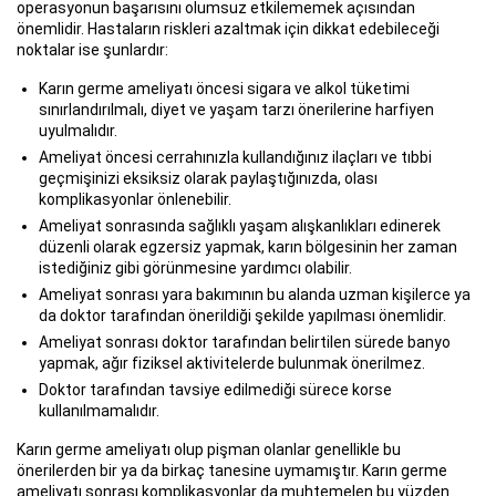
operasyonun başarısını olumsuz etkilememek açısından
önemlidir. Hastaların riskleri azaltmak için dikkat edebileceği
noktalar ise şunlardır:
Karın germe ameliyatı öncesi sigara ve alkol tüketimi
sınırlandırılmalı, diyet ve yaşam tarzı önerilerine harfiyen
uyulmalıdır.
Ameliyat öncesi cerrahınızla kullandığınız ilaçları ve tıbbi
geçmişinizi eksiksiz olarak paylaştığınızda, olası
komplikasyonlar önlenebilir.
Ameliyat sonrasında sağlıklı yaşam alışkanlıkları edinerek
düzenli olarak egzersiz yapmak, karın bölgesinin her zaman
istediğiniz gibi görünmesine yardımcı olabilir.
Ameliyat sonrası yara bakımının bu alanda uzman kişilerce ya
da doktor tarafından önerildiği şekilde yapılması önemlidir.
Ameliyat sonrası doktor tarafından belirtilen sürede banyo
yapmak, ağır fiziksel aktivitelerde bulunmak önerilmez.
Doktor tarafından tavsiye edilmediği sürece korse
kullanılmamalıdır.
Karın germe ameliyatı olup pişman olanlar genellikle bu
önerilerden bir ya da birkaç tanesine uymamıştır. Karın germe
ameliyatı sonrası komplikasyonlar da muhtemelen bu yüzden