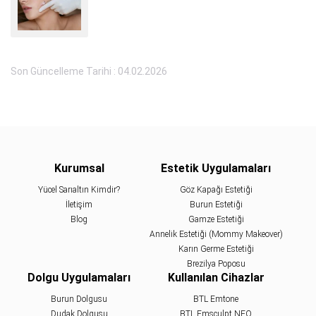
Son Güncelleme Tarihi : 04.02.2026
Kurumsal
Estetik Uygulamaları
Yücel Sarıaltın Kimdir?
Göz Kapağı Estetiği
İletişim
Burun Estetiği
Blog
Gamze Estetiği
Annelik Estetiği (Mommy Makeover)
Karın Germe Estetiği
Brezilya Poposu
Dolgu Uygulamaları
Kullanılan Cihazlar
Burun Dolgusu
BTL Emtone
Dudak Dolgusu
BTL Emsculpt NEO