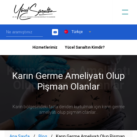
Türkçe
YouTube
Hizmetlerimiz
Yücel Sarıaltın Kimdir?
›
Karın Germe Ameliyatı Olup
Pişman Olanlar
Karın bölgesindeki fazla deriden kurtulmak için karın germe
ameliyatı olup pişman olanlar...
Ana Sayfa
Blog
Karın Germe Ameliyatı Olup Pişman