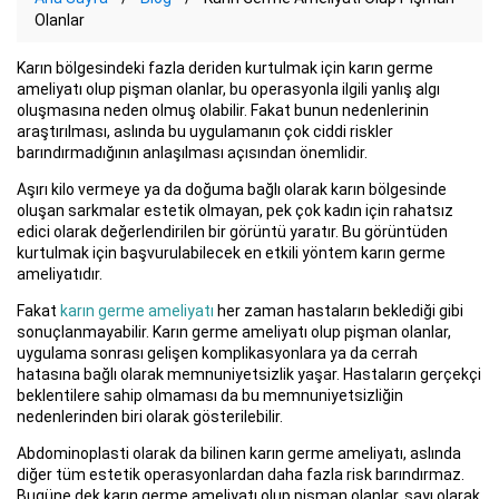
Olanlar
Karın bölgesindeki fazla deriden kurtulmak için karın germe
ameliyatı olup pişman olanlar, bu operasyonla ilgili yanlış algı
oluşmasına neden olmuş olabilir. Fakat bunun nedenlerinin
araştırılması, aslında bu uygulamanın çok ciddi riskler
barındırmadığının anlaşılması açısından önemlidir.
Aşırı kilo vermeye ya da doğuma bağlı olarak karın bölgesinde
oluşan sarkmalar estetik olmayan, pek çok kadın için rahatsız
edici olarak değerlendirilen bir görüntü yaratır. Bu görüntüden
kurtulmak için başvurulabilecek en etkili yöntem karın germe
ameliyatıdır.
Fakat
karın germe ameliyatı
her zaman hastaların beklediği gibi
sonuçlanmayabilir. Karın germe ameliyatı olup pişman olanlar,
uygulama sonrası gelişen komplikasyonlara ya da cerrah
hatasına bağlı olarak memnuniyetsizlik yaşar. Hastaların gerçekçi
beklentilere sahip olmaması da bu memnuniyetsizliğin
nedenlerinden biri olarak gösterilebilir.
Abdominoplasti olarak da bilinen karın germe ameliyatı, aslında
diğer tüm estetik operasyonlardan daha fazla risk barındırmaz.
Bugüne dek karın germe ameliyatı olup pişman olanlar, sayı olarak