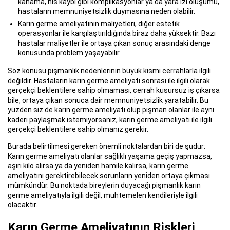
kanama, his kaybı gibi komplikasyonlar ya da yara izi oluşumu,
hastaların memnuniyetsizlik duymasına neden olabilir.
Karın germe ameliyatının maliyetleri, diğer estetik
operasyonlar ile karşılaştırıldığında biraz daha yüksektir. Bazı
hastalar maliyetler ile ortaya çıkan sonuç arasındaki denge
konusunda problem yaşayabilir.
Söz konusu pişmanlık nedenlerinin büyük kısmı cerrahlarla ilgili
değildir. Hastaların karın germe ameliyatı sonrası ile ilgili olarak
gerçekçi beklentilere sahip olmaması, cerrah kusursuz iş çıkarsa
bile, ortaya çıkan sonuca dair memnuniyetsizlik yaratabilir. Bu
yüzden siz de karın germe ameliyatı olup pişman olanlar ile aynı
kaderi paylaşmak istemiyorsanız, karın germe ameliyatı ile ilgili
gerçekçi beklentilere sahip olmanız gerekir.
Burada belirtilmesi gereken önemli noktalardan biri de şudur:
Karın germe ameliyatı olanlar sağlıklı yaşama geçiş yapmazsa,
aşırı kilo alırsa ya da yeniden hamile kalırsa, karın germe
ameliyatını gerektirebilecek sorunların yeniden ortaya çıkması
mümkündür. Bu noktada bireylerin duyacağı pişmanlık karın
germe ameliyatıyla ilgili değil, muhtemelen kendileriyle ilgili
olacaktır.
Karın Germe Ameliyatının Riskleri