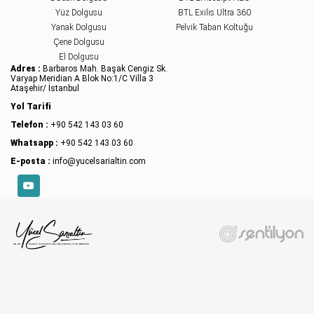
Yüz Dolgusu
BTL Exilis Ultra 360
Yanak Dolgusu
Pelvik Taban Koltuğu
Çene Dolgusu
El Dolgusu
Adres :
Barbaros Mah. Başak Cengiz Sk.
Varyap Meridian A Blok No:1/C Villa 3
Ataşehir/ İstanbul
Yol Tarifi
Telefon :
+90 542 143 03 60
Whatsapp :
+90 542 143 03 60
E-posta :
info@yucelsarialtin.com
YouTube