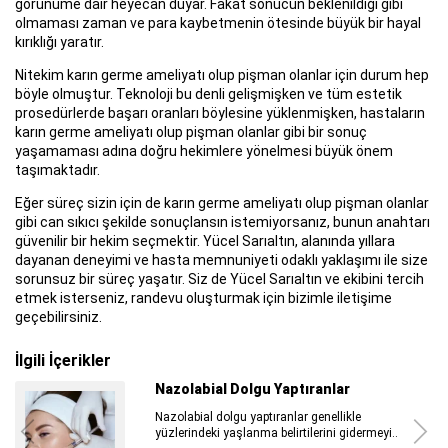
görünüme dair heyecan duyar. Fakat sonucun beklenildiği gibi
olmaması zaman ve para kaybetmenin ötesinde büyük bir hayal
kırıklığı yaratır.
Nitekim karın germe ameliyatı olup pişman olanlar için durum hep
böyle olmuştur. Teknoloji bu denli gelişmişken ve tüm estetik
prosedürlerde başarı oranları böylesine yüklenmişken, hastaların
karın germe ameliyatı olup pişman olanlar gibi bir sonuç
yaşamaması adına doğru hekimlere yönelmesi büyük önem
taşımaktadır.
Eğer süreç sizin için de karın germe ameliyatı olup pişman olanlar
gibi can sıkıcı şekilde sonuçlansın istemiyorsanız, bunun anahtarı
güvenilir bir hekim seçmektir. Yücel Sarıaltın, alanında yıllara
dayanan deneyimi ve hasta memnuniyeti odaklı yaklaşımı ile size
sorunsuz bir süreç yaşatır. Siz de Yücel Sarıaltın ve ekibini tercih
etmek isterseniz, randevu oluşturmak için bizimle iletişime
geçebilirsiniz.
İlgili İçerikler
Plastik Cerrahi Ben Aldırma Sonrası
Plastik cerrahi ben aldırma sonrası hem
benlerin değerlendirilmesi...