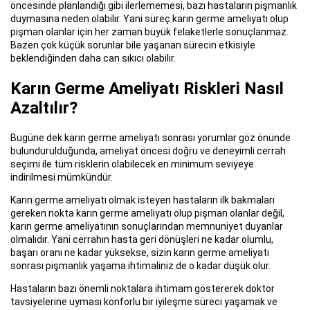
öncesinde planlandığı gibi ilerlememesi, bazı hastaların pişmanlık
duymasına neden olabilir. Yani süreç karın germe ameliyatı olup
pişman olanlar için her zaman büyük felaketlerle sonuçlanmaz.
Bazen çok küçük sorunlar bile yaşanan sürecin etkisiyle
beklendiğinden daha can sıkıcı olabilir.
Karın Germe Ameliyatı Riskleri Nasıl
Azaltılır?
Bugüne dek karın germe ameliyatı sonrası yorumlar göz önünde
bulundurulduğunda, ameliyat öncesi doğru ve deneyimli cerrah
seçimi ile tüm risklerin olabilecek en minimum seviyeye
indirilmesi mümkündür.
Karın germe ameliyatı olmak isteyen hastaların ilk bakmaları
gereken nokta karın germe ameliyatı olup pişman olanlar değil,
karın germe ameliyatının sonuçlarından memnuniyet duyanlar
olmalıdır. Yani cerrahın hasta geri dönüşleri ne kadar olumlu,
başarı oranı ne kadar yüksekse, sizin karın germe ameliyatı
sonrası pişmanlık yaşama ihtimaliniz de o kadar düşük olur.
Hastaların bazı önemli noktalara ihtimam göstererek doktor
tavsiyelerine uyması konforlu bir iyileşme süreci yaşamak ve