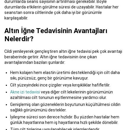
durumlarda seans sayısının artırılması gerekebilir. Böyle
durumlarda etkilerin görülme süresi de uzayabilir. Hastalar her
seanstan sonra ciltlerinde çok daha iyi bir görünümle
karşılaşabilir.
Altın İğne Tedavisinin Avantajları
Nelerdir?
Cildi yenileyerek gençleştiren altın iğne tedavisi pek çok avantajı
beraberinde getirir. Altın iğne tedavisinin öne çıkan
avantajlarından bazıları şunlardır:
Hem kolajen hem elastin üretimi desteklendiği için cilt daha
sıkı, pürüzsüz, genç bir görünüme kavuşur.
Cilt yüzeyindeki ince çizgiler veya kırışıklıklar hafifletilir.
Akne izi tedavisi
veya diğer cilt lekelerinin görünümünün
azaltılması cilt tonunun eşitlenmesine yardımcı olur.
Genişlemiş olan gözeneklerin boyutunun küçültülmesi cildin
sağlıklı görünümünü destekler.
İyileşme süreci son derece hızlıdır. Bu yüzden hastalar hem
günlük hayatlarına hem iş hayatlarına hızlı şekilde dönebilir.
Tüm cilt tiplerine uygulanabilecek işlemlerdendir.