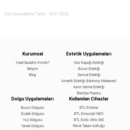
Son Güncelleme Tarihi : 18.01.2026
Kurumsal
Estetik Uygulamaları
Yücel Sarıaltın Kimdir?
Göz Kapağı Estetiği
İletişim
Burun Estetiği
Blog
Gamze Estetiği
Annelik Estetiği (Mommy Makeover)
Karın Germe Estetiği
Brezilya Poposu
Dolgu Uygulamaları
Kullanılan Cihazlar
Burun Dolgusu
BTL Emtone
Dudak Dolgusu
BTL Emsculpt NEO
Yüz Dolgusu
BTL Exilis Ultra 360
Yanak Dolgusu
Pelvik Taban Koltuğu