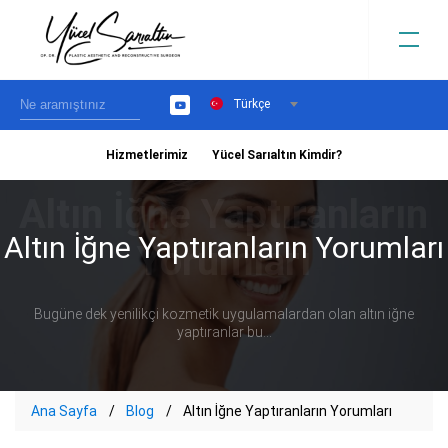
Türkçe
YouTube
Hizmetlerimiz
Yücel Sarıaltın Kimdir?
›
Altın İğne Yaptıranların Yorumları
Bugüne dek yenilikçi kozmetik uygulamalardan olan altın iğne
yaptıranlar bu...
Ana Sayfa
Blog
Altın İğne Yaptıranların Yorumları