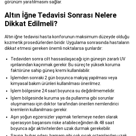
görünüm yaratılmasını sağlar.
Altın İğne Tedavisi Sonrası Nelere
Dikkat Edilmeli?
Altın iğne tedavisi hasta konforunun maksimum düzeyde olduğu
kozmetik prosedürlerden biridir. Uygulama sonrasında hastaların
dikkat etmesi gereken önemli noktalarsa şunlardır:
Tedaviden sonra cilt hassaslaşacağı için güneşin zararlı UV
ışınlarından kaçınmak gerekir. Bu süreçte yüksek koruma
faktörüne sahip güneş kremi kullanılabilir.
İşlemden sonraki 2 gün boyunca makyaj yapılması veya
kimyasal bakım ürünleri kullanılması önerilmez.
İşlem bölgesine 24 saat boyunca su değdirilmemelidir.
İşlem bölgesinde kuruma ya da pullanma gibi sorunlar
oluşmaması için doktor tarafından önerilen nemlendirici
kremlerin kullanılması gerekir.
Aşırı yoğun egzersizler yapmak terlemeye neden olarak
operasyon başarısını riske atabileceğinden ilk 48 saat
boyunca ağır aktivitelerden uzak durmak gerekebilir.
Sauna, buhar odası, hamam gibi çok sıcak ortamlardan uzak