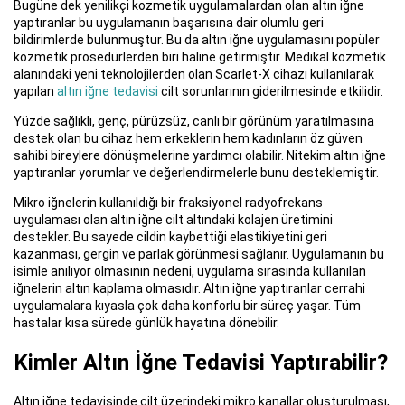
Bugüne dek yenilikçi kozmetik uygulamalardan olan altın iğne
yaptıranlar bu uygulamanın başarısına dair olumlu geri
bildirimlerde bulunmuştur. Bu da altın iğne uygulamasını popüler
kozmetik prosedürlerden biri haline getirmiştir. Medikal kozmetik
alanındaki yeni teknolojilerden olan Scarlet-X cihazı kullanılarak
yapılan
altın iğne tedavisi
cilt sorunlarının giderilmesinde etkilidir.
Yüzde sağlıklı, genç, pürüzsüz, canlı bir görünüm yaratılmasına
destek olan bu cihaz hem erkeklerin hem kadınların öz güven
sahibi bireylere dönüşmelerine yardımcı olabilir. Nitekim altın iğne
yaptıranlar yorumlar ve değerlendirmelerle bunu desteklemiştir.
Mikro iğnelerin kullanıldığı bir fraksiyonel radyofrekans
uygulaması olan altın iğne cilt altındaki kolajen üretimini
destekler. Bu sayede cildin kaybettiği elastikiyetini geri
kazanması, gergin ve parlak görünmesi sağlanır. Uygulamanın bu
isimle anılıyor olmasının nedeni, uygulama sırasında kullanılan
iğnelerin altın kaplama olmasıdır. Altın iğne yaptıranlar cerrahi
uygulamalara kıyasla çok daha konforlu bir süreç yaşar. Tüm
hastalar kısa sürede günlük hayatına dönebilir.
Kimler Altın İğne Tedavisi Yaptırabilir?
Altın iğne tedavisinde cilt üzerindeki mikro kanallar oluşturulması,