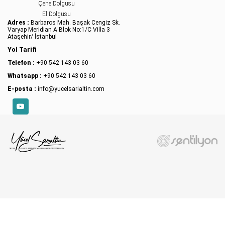
Çene Dolgusu
El Dolgusu
Adres :
Barbaros Mah. Başak Cengiz Sk.
Varyap Meridian A Blok No:1/C Villa 3
Ataşehir/ İstanbul
Yol Tarifi
Telefon :
+90 542 143 03 60
Whatsapp :
+90 542 143 03 60
E-posta :
info@yucelsarialtin.com
YouTube