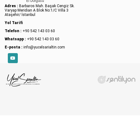
El Dolgusu
Adres :
Barbaros Mah. Başak Cengiz Sk.
Varyap Meridian A Blok No:1/C Villa 3
Ataşehir/ İstanbul
Yol Tarifi
Telefon :
+90 542 143 03 60
Whatsapp :
+90 542 143 03 60
E-posta :
info@yucelsarialtin.com
YouTube