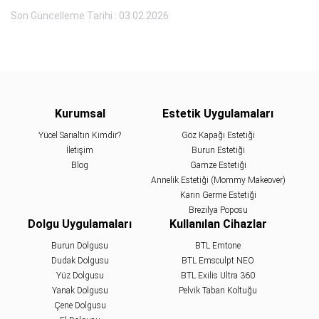
Son Güncelleme Tarihi : 03.02.2026
Kurumsal
Estetik Uygulamaları
Yücel Sarıaltın Kimdir?
Göz Kapağı Estetiği
İletişim
Burun Estetiği
Blog
Gamze Estetiği
Annelik Estetiği (Mommy Makeover)
Karın Germe Estetiği
Brezilya Poposu
Dolgu Uygulamaları
Kullanılan Cihazlar
Burun Dolgusu
BTL Emtone
Dudak Dolgusu
BTL Emsculpt NEO
Yüz Dolgusu
BTL Exilis Ultra 360
Yanak Dolgusu
Pelvik Taban Koltuğu
Çene Dolgusu