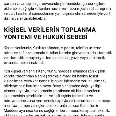
şartları ve amaçları çerçevesinde yurt içindeki üçüncü kişilere
aktarabileceği gibi kullanılan hasta veri tabanı (Estesoft program
ve bulut sistem) sunucularının yurt dışında olması nedeniyle yurt
dışına da aktarabilecektir.
KİŞİSEL VERİLERİN TOPLANMA
YÖNTEMİ VE HUKUKİ SEBEBİ
Kişisel verileriniz; Klinik tarafından, e-posta, telefon, internet
sitesi ve kağıt ortamında tutulan formlar gibi vasıtalarla otomatik
ve otomatik olmayan yöntemlerle sözlü, yazılı veya elektronik
ortamda toplanmaktadır.
İlgili kişisel verileriniz Kanun’un 5. maddesi uyarınca ilgili kişinin
kendisi tarafından alenileştirilmiş olması, bir hakkın tesisi,
kullanılması veya korunması için veri işlemenin zorunlu olması,
sözleşmenin kurulması veya ifasıyla doğrudan doğruya ilgili
olması kaydıyla, sözleşmenin taraflarına ait kişisel verilerin
işlenmesinin gerekli olması ve ilgili kişinin temel hak ve
hürriyetlerine zarar vermemek kaydıyla veri sorumlusunun meşru
menfaatleri için veri işlemenin zorunlu olması; Kanun’un 6.
Maddesi uyarınca kamu sağlığının korunması, koruyucu hekimlik,
tıbbî teşhis, tedavi ve bakım hizmetlerinin yürütülmesi, sağlık