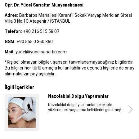
Opr. Dr. Yücel Sarıaltın Muayenehanesi
Adres:
Barbaros Mahallesi Karanfil Sokak Varyap Meridian Sitesi
Villa 3 No:1C Ataşehir / İSTANBUL
Telefon:
+90 216 515 58 07
GSM:
+90 555 0 360 360
Mail:
yucel@yucelsarialtin.com
*Kişisel olmayan bilgiler, şahsen tanımlanamayacağınız bilgilerdir.
Bu bilgiler her türlü amaçla kullanılabilir ve üçüncü kişilerle de onay
alınmaksızın paylaşılabilir.
İlgili İçerikler
Nazolabial Dolgu Yaptıranlar
Nazolabial dolgu yaptıranlar genellikle
yüzlerindeki yaşlanma belirtilerini gidermeyi..