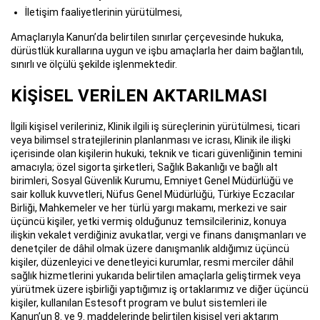
İletişim faaliyetlerinin yürütülmesi,
Amaçlarıyla Kanun’da belirtilen sınırlar çerçevesinde hukuka,
dürüstlük kurallarına uygun ve işbu amaçlarla her daim bağlantılı,
sınırlı ve ölçülü şekilde işlenmektedir.
KİŞİSEL VERİLEN AKTARILMASI
İlgili kişisel verileriniz, Klinik ilgili iş süreçlerinin yürütülmesi, ticari
veya bilimsel stratejilerinin planlanması ve icrası, Klinik ile ilişki
içerisinde olan kişilerin hukuki, teknik ve ticari güvenliğinin temini
amacıyla; özel sigorta şirketleri, Sağlık Bakanlığı ve bağlı alt
birimleri, Sosyal Güvenlik Kurumu, Emniyet Genel Müdürlüğü ve
sair kolluk kuvvetleri, Nüfus Genel Müdürlüğü, Türkiye Eczacılar
Birliği, Mahkemeler ve her türlü yargı makamı, merkezi ve sair
üçüncü kişiler, yetki vermiş olduğunuz temsilcileriniz, konuya
ilişkin vekalet verdiğiniz avukatlar, vergi ve finans danışmanları ve
denetçiler de dâhil olmak üzere danışmanlık aldığımız üçüncü
kişiler, düzenleyici ve denetleyici kurumlar, resmi merciler dâhil
sağlık hizmetlerini yukarıda belirtilen amaçlarla geliştirmek veya
yürütmek üzere işbirliği yaptığımız iş ortaklarımız ve diğer üçüncü
kişiler, kullanılan Estesoft program ve bulut sistemleri ile
Kanun’un 8. ve 9. maddelerinde belirtilen kişisel veri aktarım