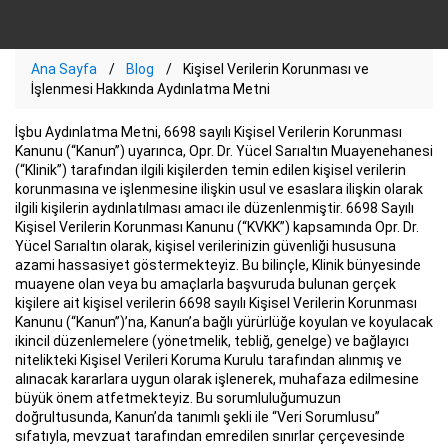
Ana Sayfa
Blog
Kişisel Verilerin Korunması ve
İşlenmesi Hakkında Aydınlatma Metni
İşbu Aydınlatma Metni, 6698 sayılı Kişisel Verilerin Korunması
Kanunu (“Kanun”) uyarınca, Opr. Dr. Yücel Sarıaltın Muayenehanesi
(“Klinik”) tarafından ilgili kişilerden temin edilen kişisel verilerin
korunmasına ve işlenmesine ilişkin usul ve esaslara ilişkin olarak
ilgili kişilerin aydınlatılması amacı ile düzenlenmiştir. 6698 Sayılı
Kişisel Verilerin Korunması Kanunu (“KVKK”) kapsamında Opr. Dr.
Yücel Sarıaltın olarak, kişisel verilerinizin güvenliği hususuna
azami hassasiyet göstermekteyiz. Bu bilinçle, Klinik bünyesinde
muayene olan veya bu amaçlarla başvuruda bulunan gerçek
kişilere ait kişisel verilerin 6698 sayılı Kişisel Verilerin Korunması
Kanunu (“Kanun”)’na, Kanun’a bağlı yürürlüğe koyulan ve koyulacak
ikincil düzenlemelere (yönetmelik, tebliğ, genelge) ve bağlayıcı
nitelikteki Kişisel Verileri Koruma Kurulu tarafından alınmış ve
alınacak kararlara uygun olarak işlenerek, muhafaza edilmesine
büyük önem atfetmekteyiz. Bu sorumluluğumuzun
doğrultusunda, Kanun’da tanımlı şekli ile “Veri Sorumlusu”
sıfatıyla, mevzuat tarafından emredilen sınırlar çerçevesinde