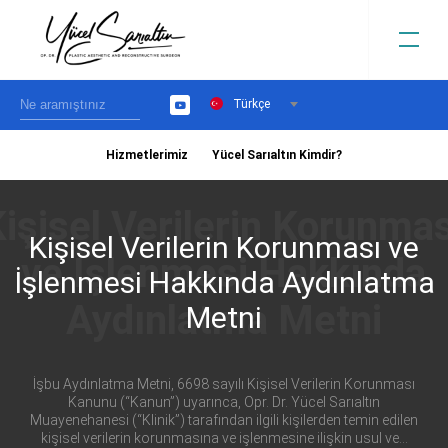
Türkçe
YouTube
Hizmetlerimiz
Yücel Sarıaltın Kimdir?
›
Kişisel Verilerin Korunması ve
İşlenmesi Hakkında Aydınlatma
Metni
İşbu Aydınlatma Metni, 6698 sayılı Kişisel Verilerin Korunması
Kanunu (“Kanun”) uyarınca, Opr. Dr. Yücel Sarıaltın
Muayenehanesi (“Klinik”) tarafından ilgili kişilerden temin edilen
kişisel verilerin korunmasına ve işlenmesine ilişkin usul ve...