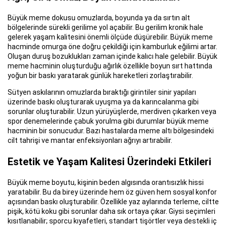
Büyük meme dokusu omuzlarda, boyunda ya da sırtın alt
bölgelerinde sürekli gerilime yol açabilir. Bu gerilim kronik hale
gelerek yaşam kalitesini önemli ölçüde düşürebilir. Büyük meme
hacminde omurga öne doğru çekildiği için kamburluk eğilimi artar.
Oluşan duruş bozuklukları zaman içinde kalıcı hale gelebilir. Büyük
meme hacminin oluşturduğu ağırlık özellikle boyun sırt hattında
yoğun bir baskı yaratarak günlük hareketleri zorlaştırabilir.
Sütyen askılarının omuzlarda bıraktığı girintiler sinir yapıları
üzerinde baskı oluşturarak uyuşma ya da karıncalanma gibi
sorunlar oluşturabilir. Uzun yürüyüşlerde, merdiven çıkarken veya
spor denemelerinde çabuk yorulma gibi durumlar büyük meme
hacminin bir sonucudur. Bazı hastalarda meme altı bölgesindeki
cilt tahrişi ve mantar enfeksiyonları ağrıyı artırabilir.
Estetik ve Yaşam Kalitesi Üzerindeki Etkileri
Büyük meme boyutu, kişinin beden algısında orantısızlık hissi
yaratabilir. Bu da birey üzerinde hem öz güven hem sosyal konfor
açısından baskı oluşturabilir. Özellikle yaz aylarında terleme, ciltte
pişik, kötü koku gibi sorunlar daha sık ortaya çıkar. Giysi seçimleri
kısıtlanabilir; sporcu kıyafetleri, standart tişörtler veya destekli iç