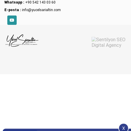
Whatsapp :
+90 542 143 03 60
E-posta :
info@yucelsarialtin.com
YouTube
X