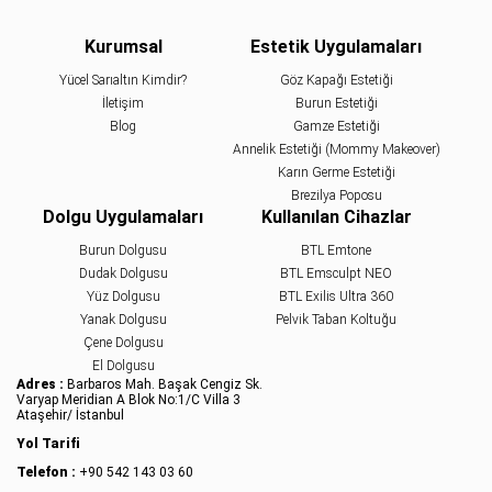
Kurumsal
Estetik Uygulamaları
Yücel Sarıaltın Kimdir?
Göz Kapağı Estetiği
İletişim
Burun Estetiği
Blog
Gamze Estetiği
Annelik Estetiği (Mommy Makeover)
Karın Germe Estetiği
Brezilya Poposu
Dolgu Uygulamaları
Kullanılan Cihazlar
Burun Dolgusu
BTL Emtone
Dudak Dolgusu
BTL Emsculpt NEO
Yüz Dolgusu
BTL Exilis Ultra 360
Yanak Dolgusu
Pelvik Taban Koltuğu
Çene Dolgusu
El Dolgusu
Adres :
Barbaros Mah. Başak Cengiz Sk.
Varyap Meridian A Blok No:1/C Villa 3
Ataşehir/ İstanbul
Yol Tarifi
Telefon :
+90 542 143 03 60