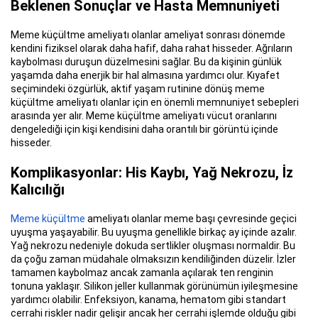
Beklenen Sonuçlar ve Hasta Memnuniyeti
Meme küçültme ameliyatı olanlar ameliyat sonrası dönemde
kendini fiziksel olarak daha hafif, daha rahat hisseder. Ağrıların
kaybolması duruşun düzelmesini sağlar. Bu da kişinin günlük
yaşamda daha enerjik bir hal almasına yardımcı olur. Kıyafet
seçimindeki özgürlük, aktif yaşam rutinine dönüş meme
küçültme ameliyatı olanlar için en önemli memnuniyet sebepleri
arasında yer alır. Meme küçültme ameliyatı vücut oranlarını
dengelediği için kişi kendisini daha orantılı bir görüntü içinde
hisseder.
Komplikasyonlar: His Kaybı, Yağ Nekrozu, İz
Kalıcılığı
Meme küçültme
ameliyatı olanlar meme başı çevresinde geçici
uyuşma yaşayabilir. Bu uyuşma genellikle birkaç ay içinde azalır.
Yağ nekrozu nedeniyle dokuda sertlikler oluşması normaldir. Bu
da çoğu zaman müdahale olmaksızın kendiliğinden düzelir. İzler
tamamen kaybolmaz ancak zamanla açılarak ten renginin
tonuna yaklaşır. Silikon jeller kullanmak görünümün iyileşmesine
yardımcı olabilir. Enfeksiyon, kanama, hematom gibi standart
cerrahi riskler nadir gelişir ancak her cerrahi işlemde olduğu gibi