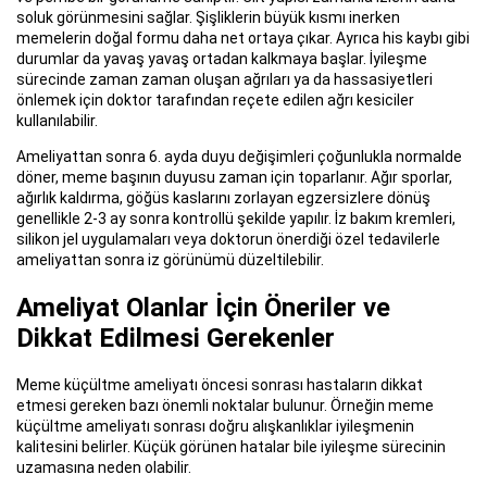
soluk görünmesini sağlar. Şişliklerin büyük kısmı inerken
memelerin doğal formu daha net ortaya çıkar. Ayrıca his kaybı gibi
durumlar da yavaş yavaş ortadan kalkmaya başlar. İyileşme
sürecinde zaman zaman oluşan ağrıları ya da hassasiyetleri
önlemek için doktor tarafından reçete edilen ağrı kesiciler
kullanılabilir.
Ameliyattan sonra 6. ayda duyu değişimleri çoğunlukla normalde
döner, meme başının duyusu zaman için toparlanır. Ağır sporlar,
ağırlık kaldırma, göğüs kaslarını zorlayan egzersizlere dönüş
genellikle 2-3 ay sonra kontrollü şekilde yapılır. İz bakım kremleri,
silikon jel uygulamaları veya doktorun önerdiği özel tedavilerle
ameliyattan sonra iz görünümü düzeltilebilir.
Ameliyat Olanlar İçin Öneriler ve
Dikkat Edilmesi Gerekenler
Meme küçültme ameliyatı öncesi sonrası hastaların dikkat
etmesi gereken bazı önemli noktalar bulunur. Örneğin meme
küçültme ameliyatı sonrası doğru alışkanlıklar iyileşmenin
kalitesini belirler. Küçük görünen hatalar bile iyileşme sürecinin
uzamasına neden olabilir.