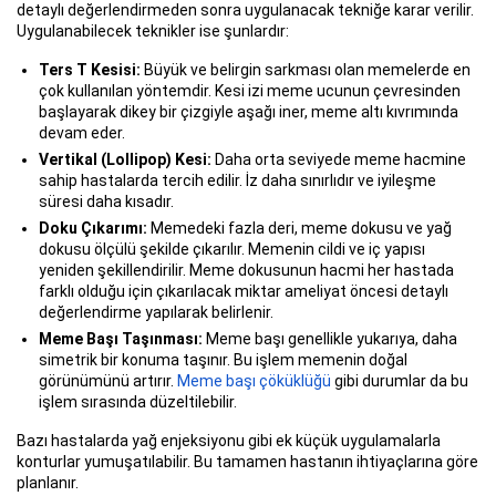
detaylı değerlendirmeden sonra uygulanacak tekniğe karar verilir.
Uygulanabilecek teknikler ise şunlardır:
Ters T Kesisi:
Büyük ve belirgin sarkması olan memelerde en
çok kullanılan yöntemdir. Kesi izi meme ucunun çevresinden
başlayarak dikey bir çizgiyle aşağı iner, meme altı kıvrımında
devam eder.
Vertikal (Lollipop) Kesi:
Daha orta seviyede meme hacmine
sahip hastalarda tercih edilir. İz daha sınırlıdır ve iyileşme
süresi daha kısadır.
Doku Çıkarımı:
Memedeki fazla deri, meme dokusu ve yağ
dokusu ölçülü şekilde çıkarılır. Memenin cildi ve iç yapısı
yeniden şekillendirilir. Meme dokusunun hacmi her hastada
farklı olduğu için çıkarılacak miktar ameliyat öncesi detaylı
değerlendirme yapılarak belirlenir.
Meme Başı Taşınması:
Meme başı genellikle yukarıya, daha
simetrik bir konuma taşınır. Bu işlem memenin doğal
görünümünü artırır.
Meme başı çöküklüğü
gibi durumlar da bu
işlem sırasında düzeltilebilir.
Bazı hastalarda yağ enjeksiyonu gibi ek küçük uygulamalarla
konturlar yumuşatılabilir. Bu tamamen hastanın ihtiyaçlarına göre
planlanır.