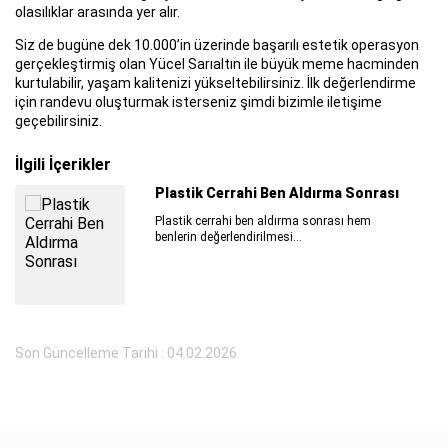
olasılıklar arasında yer alır.
Siz de bugüne dek 10.000’in üzerinde başarılı estetik operasyon
gerçekleştirmiş olan Yücel Sarıaltın ile büyük meme hacminden
kurtulabilir, yaşam kalitenizi yükseltebilirsiniz. İlk değerlendirme
için randevu oluşturmak isterseniz şimdi bizimle iletişime
geçebilirsiniz.
İlgili İçerikler
Mini Yüz Germe ve Yüz Germe Farkları
Ciltteki yaşlanma etkilerini azaltmak için
gerçekleştirilen mini yüz germe...
Son Güncelleme Tarihi : 04.02.2026