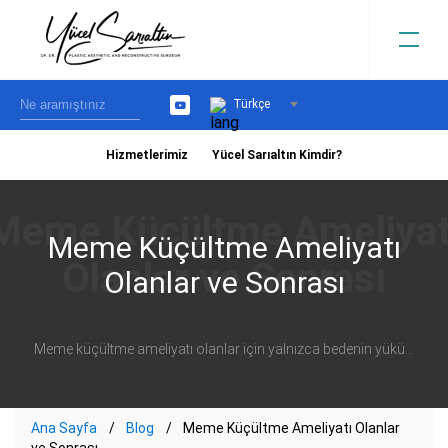
Türkçe
YouTube
Hizmetlerimiz
Yücel Sarıaltın Kimdir?
›
Meme Küçültme Ameliyatı
Olanlar ve Sonrası
Meme küçültme ameliyatı olanlar için yalnızca bedenin yükü...
Ana Sayfa
Blog
Meme Küçültme Ameliyatı Olanlar