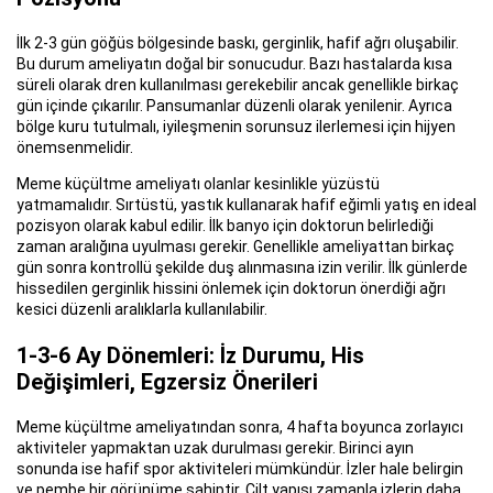
İlk 2-3 gün göğüs bölgesinde baskı, gerginlik, hafif ağrı oluşabilir.
Bu durum ameliyatın doğal bir sonucudur. Bazı hastalarda kısa
süreli olarak dren kullanılması gerekebilir ancak genellikle birkaç
gün içinde çıkarılır. Pansumanlar düzenli olarak yenilenir. Ayrıca
bölge kuru tutulmalı, iyileşmenin sorunsuz ilerlemesi için hijyen
önemsenmelidir.
Meme küçültme ameliyatı olanlar kesinlikle yüzüstü
yatmamalıdır. Sırtüstü, yastık kullanarak hafif eğimli yatış en ideal
pozisyon olarak kabul edilir. İlk banyo için doktorun belirlediği
zaman aralığına uyulması gerekir. Genellikle ameliyattan birkaç
gün sonra kontrollü şekilde duş alınmasına izin verilir. İlk günlerde
hissedilen gerginlik hissini önlemek için doktorun önerdiği ağrı
kesici düzenli aralıklarla kullanılabilir.
1-3-6 Ay Dönemleri: İz Durumu, His
Değişimleri, Egzersiz Önerileri
Meme küçültme ameliyatından sonra, 4 hafta boyunca zorlayıcı
aktiviteler yapmaktan uzak durulması gerekir. Birinci ayın
sonunda ise hafif spor aktiviteleri mümkündür. İzler hale belirgin
ve pembe bir görünüme sahiptir. Cilt yapısı zamanla izlerin daha