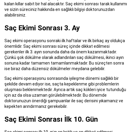
kalan kıllar sabit bir hal alacaktır. Saç ekimi sonrası tarak kullanımı
ve sizin süreciniz hakkında en sağlıklı bilgiyi doktorunuzdan
alabilirsiniz.
Saç Ekimi Sonrası 3. Ay
Saç ekimi operasyonu sonraki ilk haftalar ve ilk birkaç ay oldukça
önemlidir. Saç ekimi sonrası süreç içinde dikkat edilmesi
gerekenler ilk 3. ayın sonunda daha da önem kazanmaktadır.
Çünkü şok dökülme olarak adlandırılan saç dökülmesi, ikinci ayın
sonuna kadar tamamen tamamlanmaktadır. Bu süreçten sonra
ise biraz daha düzensiz dökülmeler meydana gelebilir.
Saç ekimi operasyonu sonrasında iyileşme dönemi sağlıklı bir
şekilde devam ediyor ise, saçta kepeklenme gibi problemlerin
oluşması beklenmektedir. Ayrıca artık saç kökleri iyice tutunduğu
için az da olsa uzaman görülebilmektedir. Bu dönemde
doktorunuzun önerdiği şampuanlar ile saç derisini yıkamanız ve
kepekten arındırmanız gerekebilir.
Saç Ekimi Sonrası İlk 10. Gün
Saç ekimi sonrası ilk 10. gün en kritik ve en dikkat edilmesi