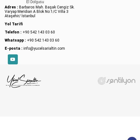
El Dolgusu
Adres :
Barbaros Mah. Başak Cengiz Sk.
Varyap Meridian A Blok No:1/C Villa 3
Ataşehir/ İstanbul
Yol Tarifi
Telefon :
+90 542 143 03 60
Whatsapp :
+90 542 143 03 60
E-posta :
info@yucelsarialtin.com
YouTube