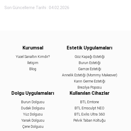
Son Güncelleme Tarihi : 04.02.2026
Kurumsal
Estetik Uygulamaları
Yücel Sarıaltın Kimdir?
Göz Kapağı Estetiği
İletişim
Burun Estetiği
Blog
Gamze Estetiği
Annelik Estetiği (Mommy Makeover)
Karın Germe Estetiği
Brezilya Poposu
Dolgu Uygulamaları
Kullanılan Cihazlar
Burun Dolgusu
BTL Emtone
Dudak Dolgusu
BTL Emsculpt NEO
Yüz Dolgusu
BTL Exilis Ultra 360
Yanak Dolgusu
Pelvik Taban Koltuğu
Çene Dolgusu