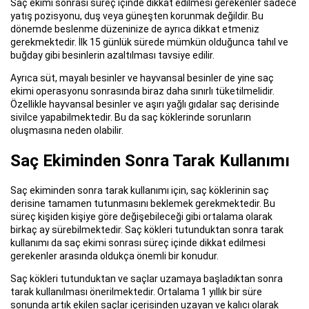
Saç ekimi sonrası süreç içinde dikkat edilmesi gerekenler sadece
yatış pozisyonu, duş veya güneşten korunmak değildir. Bu
dönemde beslenme düzeninize de ayrıca dikkat etmeniz
gerekmektedir. İlk 15 günlük sürede mümkün olduğunca tahıl ve
buğday gibi besinlerin azaltılması tavsiye edilir.
Ayrıca süt, mayalı besinler ve hayvansal besinler de yine saç
ekimi operasyonu sonrasında biraz daha sınırlı tüketilmelidir.
Özellikle hayvansal besinler ve aşırı yağlı gıdalar saç derisinde
sivilce yapabilmektedir. Bu da saç köklerinde sorunların
oluşmasına neden olabilir.
Saç Ekiminden Sonra Tarak Kullanımı
Saç ekiminden sonra tarak kullanımı için, saç köklerinin saç
derisine tamamen tutunmasını beklemek gerekmektedir. Bu
süreç kişiden kişiye göre değişebileceği gibi ortalama olarak
birkaç ay sürebilmektedir. Saç kökleri tutunduktan sonra tarak
kullanımı da saç ekimi sonrası süreç içinde dikkat edilmesi
gerekenler arasında oldukça önemli bir konudur.
Saç kökleri tutunduktan ve saçlar uzamaya başladıktan sonra
tarak kullanılması önerilmektedir. Ortalama 1 yıllık bir süre
sonunda artık ekilen saçlar içerisinden uzayan ve kalıcı olarak