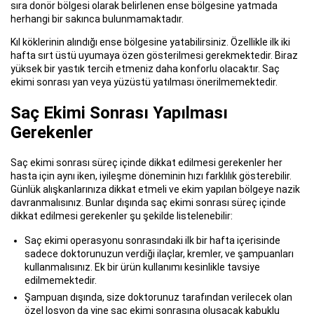
sıra donör bölgesi olarak belirlenen ense bölgesine yatmada
herhangi bir sakınca bulunmamaktadır.
Kıl köklerinin alındığı ense bölgesine yatabilirsiniz. Özellikle ilk iki
hafta sırt üstü uyumaya özen gösterilmesi gerekmektedir. Biraz
yüksek bir yastık tercih etmeniz daha konforlu olacaktır. Saç
ekimi sonrası yan veya yüzüstü yatılması önerilmemektedir.
Saç Ekimi Sonrası Yapılması
Gerekenler
Saç ekimi sonrası süreç içinde dikkat edilmesi gerekenler her
hasta için aynı iken, iyileşme döneminin hızı farklılık gösterebilir.
Günlük alışkanlarınıza dikkat etmeli ve ekim yapılan bölgeye nazik
davranmalısınız. Bunlar dışında saç ekimi sonrası süreç içinde
dikkat edilmesi gerekenler şu şekilde listelenebilir:
Saç ekimi operasyonu sonrasındaki ilk bir hafta içerisinde
sadece doktorunuzun verdiği ilaçlar, kremler, ve şampuanları
kullanmalısınız. Ek bir ürün kullanımı kesinlikle tavsiye
edilmemektedir.
Şampuan dışında, size doktorunuz tarafından verilecek olan
özel losyon da yine saç ekimi sonrasına oluşacak kabuklu