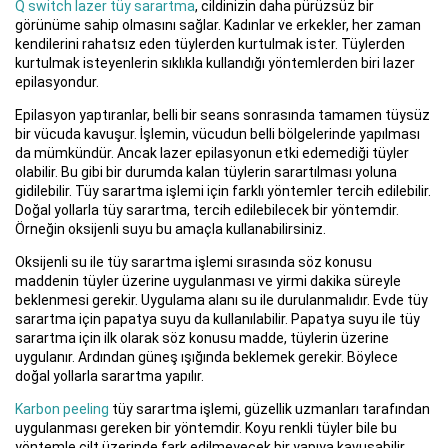
Q switch lazer tüy sarartma
, cildinizin daha pürüzsüz bir
görünüme sahip olmasını sağlar. Kadınlar ve erkekler, her zaman
kendilerini rahatsız eden tüylerden kurtulmak ister. Tüylerden
kurtulmak isteyenlerin sıklıkla kullandığı yöntemlerden biri lazer
epilasyondur.
Epilasyon yaptıranlar, belli bir seans sonrasında tamamen tüysüz
bir vücuda kavuşur. İşlemin, vücudun belli bölgelerinde yapılması
da mümkündür. Ancak lazer epilasyonun etki edemediği tüyler
olabilir. Bu gibi bir durumda kalan tüylerin sarartılması yoluna
gidilebilir. Tüy sarartma işlemi için farklı yöntemler tercih edilebilir.
Doğal yollarla tüy sarartma, tercih edilebilecek bir yöntemdir.
Örneğin oksijenli suyu bu amaçla kullanabilirsiniz.
Oksijenli su ile tüy sarartma işlemi sırasında söz konusu
maddenin tüyler üzerine uygulanması ve yirmi dakika süreyle
beklenmesi gerekir. Uygulama alanı su ile durulanmalıdır. Evde tüy
sarartma için papatya suyu da kullanılabilir. Papatya suyu ile tüy
sarartma için ilk olarak söz konusu madde, tüylerin üzerine
uygulanır. Ardından güneş ışığında beklemek gerekir. Böylece
doğal yollarla sarartma yapılır.
Karbon peeling
tüy sarartma işlemi, güzellik uzmanları tarafından
uygulanması gereken bir yöntemdir. Koyu renkli tüyler bile bu
yöntemle cilt üzerinde fark edilmeyecek bir yapıya kavuşabilir.