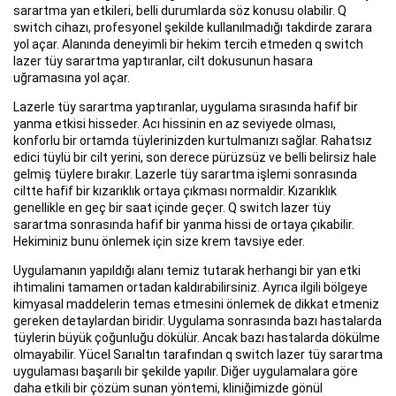
sarartma yan etkileri, belli durumlarda söz konusu olabilir. Q
switch cihazı, profesyonel şekilde kullanılmadığı takdirde zarara
yol açar. Alanında deneyimli bir hekim tercih etmeden q switch
lazer tüy sarartma yaptıranlar, cilt dokusunun hasara
uğramasına yol açar.
Lazerle tüy sarartma yaptıranlar, uygulama sırasında hafif bir
yanma etkisi hisseder. Acı hissinin en az seviyede olması,
konforlu bir ortamda tüylerinizden kurtulmanızı sağlar. Rahatsız
edici tüylü bir cilt yerini, son derece pürüzsüz ve belli belirsiz hale
gelmiş tüylere bırakır. Lazerle tüy sarartma işlemi sonrasında
ciltte hafif bir kızarıklık ortaya çıkması normaldir. Kızarıklık
genellikle en geç bir saat içinde geçer. Q switch lazer tüy
sarartma sonrasında hafif bir yanma hissi de ortaya çıkabilir.
Hekiminiz bunu önlemek için size krem tavsiye eder.
Uygulamanın yapıldığı alanı temiz tutarak herhangi bir yan etki
ihtimalini tamamen ortadan kaldırabilirsiniz. Ayrıca ilgili bölgeye
kimyasal maddelerin temas etmesini önlemek de dikkat etmeniz
gereken detaylardan biridir. Uygulama sonrasında bazı hastalarda
tüylerin büyük çoğunluğu dökülür. Ancak bazı hastalarda dökülme
olmayabilir. Yücel Sarıaltın tarafından q switch lazer tüy sarartma
uygulaması başarılı bir şekilde yapılır. Diğer uygulamalara göre
daha etkili bir çözüm sunan yöntemi, kliniğimizde gönül