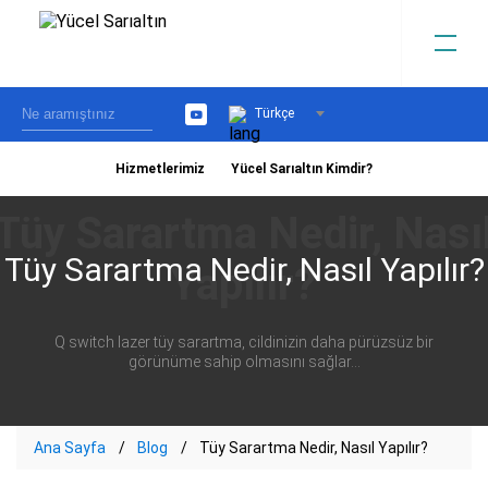
Türkçe
YouTube
Hizmetlerimiz
Yücel Sarıaltın Kimdir?
›
Tüy Sarartma Nedir, Nasıl Yapılır?
Q switch lazer tüy sarartma, cildinizin daha pürüzsüz bir
görünüme sahip olmasını sağlar...
Ana Sayfa
Blog
Tüy Sarartma Nedir, Nasıl Yapılır?