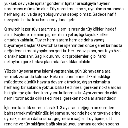
yüksek seviyede ışınlar gönderilir. Işınlar aracılığıyla tüylerin
sararması mümkün olur. Tüy sarartma cihazı, uygulama sırasında
herhangi acı ya da ağrı oluşumuna sebep olmaz. Sadece hafif
seviyede bir batma hissi meydana gelir.
Q switch lazer tüy sarartma işlemi sırasında tüy kökleri hedef
alınır. Böylece melanin pigmentinin yol açtığı koyuluk etkisi
ortadan kaldırılır. Tüyler hem sararır hem de daha yavaş
büyümeye başlar. Q switch lazer işleminden önce genel bir hasta
değerlendirilmesi yapılması şarttır. Her tedavi planı, hastaya özel
olarak hazırlanır. Sağlık durumu, cilt problemleri gibi farklı
detaylara göre tedavi planında farklılıklar olabilir.
Yüzde tüy sarartma işlemi yaptıranlar, günlük hayatına ara
vermek zorunda kalmaz. Hekimin önerilerine dikkat edildiği
müddetçe günlük hayata devam etmekte, dışarı çıkmakta
herhangi bir sakınca yoktur. Dikkat edilmesi gereken noktalardan
biri güneşe çıkarken koruyucu kullanmaktır. Aynı zamanda cildi
nemli tutmak da dikkat edilmesi gereken noktalar arasındadır.
İşlemin kalıcılık süresi olarak 1-3 ay arası değişen bir süreden
bahsetmek mümkündür. İyileşme sürecinde hekim tavsiyelerine
uymak, sürecin daha rahat geçmesini sağlar. Tüy tipine, cilt
rengine ve tüy sıklığına bağlı olarak uygulanması gereken seans