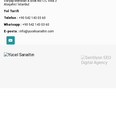
Varyap Meridian A Blok No:1/C Villa 3
işlemlerinden biridir ve yaşlanmaya bağlı...
Ataşehir/ İstanbul
Yol Tarifi
Telefon :
+90 542 143 03 60
Whatsapp :
+90 542 143 03 60
E-posta :
info@yucelsarialtin.com
YouTube