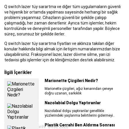
Q switch lazer tüy sarartma ve diğer tüm uygulamaların güvenli
ve hijyenik bir ortamda yapılması sayesinde herhangi bir sağlık
problemi yaşanmaz. Cihazların güvenli bir şekilde çalışıp
çalışmadığı, her zaman denetlenir. Ayrıca tüm işlemler, hekim
kontrolünde ve deneyimli personeller tarafından yapılır. Böylece
süreç, sorunsuz bir şekilde ilerler.
Q switch lazer tüy sarartma fiyatları ve aklınıza takılan diğer
konular hakkında bilgi almak için iletişim numaralarımızdan bize
ulaşabilirsiniz. Fraksiyonel lazer, lazer dövme silme, yarı izi
tedavisi gibi işlemler için de kliniğimizden destek alabilirsiniz.
İlgili İçerikler
Marionette Çizgileri Nedir?
Marionette çizgileri, ağız kenarından çeneye
doğru uzanan, sarkıklık
Nazolabial Dolgu Yaptıranlar
Nazolabial dolgu yaptıranlar genellikle
yüzlerindeki yaşlanma belirtilerini gidermeyi..
Plastik Cerrahi Ben Aldırma Sonrası
Son Güncelleme Tarihi : 04.02.2026