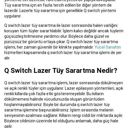
Tüy sarartma için en fazla tercih edilen bir diğer yöntem de
lazerdir. Lazerle tüy sarartma için genellikle Q switch yöntemi
uygulanır.
Q switch lazer tüy sarartma ile lazer sonrasında halen varlığını
koruyan tüm tüyler sarartılabilir. İşlem kalıcı değildir ancak tüylerin
güçsüzleştirilmesine yardımcı olur. Böylece daha güzel ve
pürüzsüz bir görüntü ortaya çıkar. Q switch lazer tüy sarartma
işlemi, her zaman güvenilir bir klinikte yapılmalıdır.
Yücel Sarıaltın
hizmetleri kapsamında q switch lazer tüy sarartma işlemi de yer
alır.
Q Switch Lazer Tüy Sarartma Nedir?
Q switch lazer tüy sarartma işlemi, lazer sonrasında dökülmeyen
ve açık renkli tüyler için uygulanır. Lazer epilasyon yöntemleri, açık
renkli kıllarda çok fazla etki gösteremeyebilir. Bu kılların
dökülmemesi halinde vücudunuzda oluşan görüntüden
hoşlanmayabilirsiniz. Böyle bir durumda q switch lazer tüy
sarartma işlemine başvurabilirsiniz. İşlem sırasında melanin
seviyesinin azalması sağlanır. Kılların rengi ciddi bir miktarda açılır.
Böylece cildinizin üzerinde kıl olduğunu anlamak, daha güç hale
gelir.