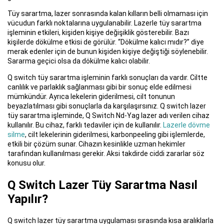
Tüy sarartma, lazer sonrasında kalan kılların belli olmaması için
vücudun farklı noktalarına uygulanabilir. Lazerle tüy sarartma
işleminin etkileri, kişiden kişiye değişiklik gösterebilir. Bazı
kişilerde dökülme etkisi de görülür. “Dökülme kalıcı mıdır?” diye
merak edenler için de bunun kişiden kişiye değiştiği söylenebilir.
Sararma geçici olsa da dökülme kalıcı olabilir.
Q switch tüy sarartma işleminin farklı sonuçları da vardır. Ciltte
canlılık ve parlaklık sağlanması gibi bir sonuç elde edilmesi
mümkündür. Ayrıca lekelerin giderilmesi, cilt tonunun
beyazlatılması gibi sonuçlarla da karşılaşırsınız. Q switch lazer
tüy sarartma işleminde, Q Switch Nd-Yag lazer adı verilen cihaz
kullanılır. Bu cihaz, farklı tedaviler için de kullanılır.
Lazerle dövme
silme
, cilt lekelerinin giderilmesi, karbonpeeling gibi işlemlerde,
etkili bir çözüm sunar. Cihazın kesinlikle uzman hekimler
tarafından kullanılması gerekir. Aksi takdirde ciddi zararlar söz
konusu olur.
Q Switch Lazer Tüy Sarartma Nasıl
Yapılır?
Q switch lazer tüy sarartma uygulaması sırasında kısa aralıklarla