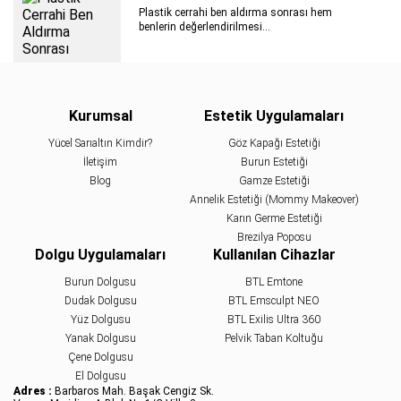
Plastik cerrahi ben aldırma sonrası hem
benlerin değerlendirilmesi...
Gıdı Eritme Yöntemleri
Çene ile boyun arasında bulunan gıdı bölgesi
yaşlanmanın etkisiyle sarkarak gıdı eritme
Kurumsal
Estetik Uygulamaları
Badem Göz Estetiği Yaptıranlar
Yücel Sarıaltın Kimdir?
Göz Kapağı Estetiği
İletişim
Burun Estetiği
Gözlerine estetik açıdan hoş bir görünüm
kazandırmak için badem göz estetiği
Blog
Gamze Estetiği
yaptıranlar..
Annelik Estetiği (Mommy Makeover)
Burun Estetiği Sonrası 1. Ay ve 6. Ay
Karın Germe Estetiği
Brezilya Poposu
Burun estetiği sonrası 1. ay ve 6. ay dönemleri,
Dolgu Uygulamaları
Kullanılan Cihazlar
yüzünüzde meydana gelen...
Burun Dolgusu
BTL Emtone
Dudak Dolgusu
BTL Emsculpt NEO
Yanak İnceltme Yöntemleri
Yüz Dolgusu
BTL Exilis Ultra 360
Kadınların ve erkeklerin yüzlerinde daha ince ve
Yanak Dolgusu
Pelvik Taban Koltuğu
zarif bir...
Çene Dolgusu
Sıvı Yüz Germe Nedir?
El Dolgusu
Adres :
Barbaros Mah. Başak Cengiz Sk.
Sıvı yüz germe, yeni nesil yüz germe