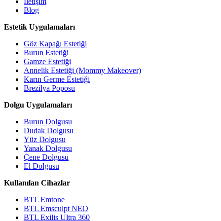
İletişim
Blog
Estetik Uygulamaları
Göz Kapağı Estetiği
Burun Estetiği
Gamze Estetiği
Annelik Estetiği (Mommy Makeover)
Karın Germe Estetiği
Brezilya Poposu
Dolgu Uygulamaları
Burun Dolgusu
Dudak Dolgusu
Yüz Dolgusu
Yanak Dolgusu
Çene Dolgusu
El Dolgusu
Kullanılan Cihazlar
BTL Emtone
BTL Emsculpt NEO
BTL Exilis Ultra 360