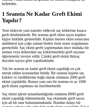
belirtelim.
1 Seansta Ne Kadar Greft Ekimi
Yapılır?
Yeni ekilecek yani transfer edilecek saç köklerine kısaca
greft denilmektedir. Bir seansta greft ekim sayısı kişiden
kişiye farklılık gösterebilir. Kişinin istenen ekim sonucunu
alabilmesi için çoğu zaman birden fazla seans uygulaması
gerekebilir. Saç ekimi grefti yaptırmadan önce mutlaka bir
uzman veya doktordan saç köklerinizdeki greft sayısını
öğrenmeniz tavsiye edilir. Çünkü greft ekimi ihtiyaç
duyulan sayıya göre yapılmaktadır.
Tek bir seansta ne kadar greft ekimi yapıldığı en çok
merak edilen konulardan biridir. Bir seansta kişinin saç
kökleri ve özelliklerine bağlı olarak ortalama 2000 greft
ekimi yapılabilir. Bunun yanı sıra bir seansta en az 1000
greft ekimi yapılması da önerilmektedir.
Saç ekimi işlemi tamamlandığında ortalama 8000 greft
ekimi yapıldığı bilinmektedir. Saç ekiminde greft sayısı
için alt bir sınır bulunmamaktadır. Bundan dolayı bir
seansta yalnızca bir adet dahi greft ekimi yapılabilir. Fakat