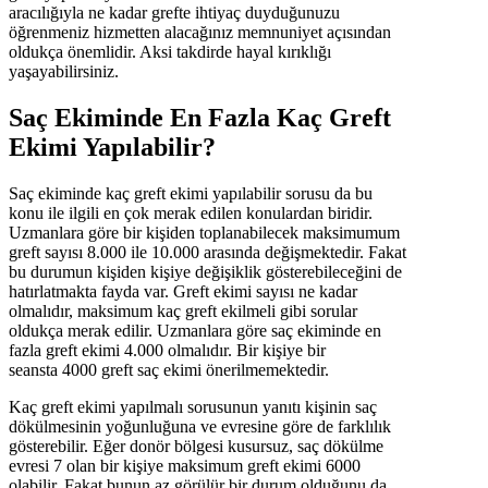
aracılığıyla ne kadar grefte ihtiyaç duyduğunuzu
öğrenmeniz hizmetten alacağınız memnuniyet açısından
oldukça önemlidir. Aksi takdirde hayal kırıklığı
yaşayabilirsiniz.
Saç Ekiminde En Fazla Kaç Greft
Ekimi Yapılabilir?
Saç ekiminde kaç greft ekimi yapılabilir sorusu da bu
konu ile ilgili en çok merak edilen konulardan biridir.
Uzmanlara göre bir kişiden toplanabilecek maksimumum
greft sayısı 8.000 ile 10.000 arasında değişmektedir. Fakat
bu durumun kişiden kişiye değişiklik gösterebileceğini de
hatırlatmakta fayda var. Greft ekimi sayısı ne kadar
olmalıdır, maksimum kaç greft ekilmeli gibi sorular
oldukça merak edilir. Uzmanlara göre saç ekiminde en
fazla greft ekimi 4.000 olmalıdır. Bir kişiye bir
seansta 4000 greft saç ekimi önerilmemektedir.
Kaç greft ekimi yapılmalı sorusunun yanıtı kişinin saç
dökülmesinin yoğunluğuna ve evresine göre de farklılık
gösterebilir. Eğer donör bölgesi kusursuz, saç dökülme
evresi 7 olan bir kişiye maksimum greft ekimi 6000
olabilir. Fakat bunun az görülür bir durum olduğunu da