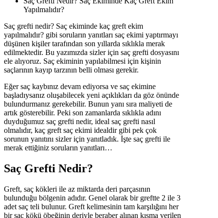
Saç Grefti Nedir? Saç Ekiminde Kaç Greft Ekim
Yapılmalıdır?
Saç grefti nedir? Saç ekiminde kaç greft ekim
yapılmalıdır? gibi soruların yanıtları saç ekimi yaptırmayı
düşünen kişiler tarafından son yıllarda sıklıkla merak
edilmektedir. Bu yazımızda sizler için saç grefti dosyasını
ele alıyoruz. Saç ekiminin yapılabilmesi için kişinin
saçlarının kayıp tarzının belli olması gerekir.
Eğer saç kaybınız devam ediyorsa ve saç ekimine
başladıysanız oluşabilecek yeni açıklıkları da göz önünde
bulundurmanız gerekebilir. Bunun yanı sıra maliyeti de
artık gösterebilir. Peki son zamanlarda sıklıkla adını
duyduğumuz saç grefti nedir, ideal saç grefti nasıl
olmalıdır, kaç greft saç ekimi idealdir gibi pek çok
sorunun yanıtını sizler için yanıtladık. İşte saç grefti ile
merak ettiğiniz soruların yanıtları…
Saç Grefti Nedir?
Greft, saç kökleri ile az miktarda deri parçasının
bulunduğu bölgenin adıdır. Genel olarak bir greftte 2 ile 3
adet saç teli bulunur. Greft kelimesinin tam karşılığını her
bir saç kökü öbeğinin deriyle beraber alınan kısma verilen