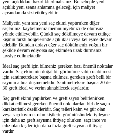
yeni açıklıklara hazırlıklı olmalısınız. Bu sebeple yeni
açıklık yeni seans anlamına geleceği için maliyet
açısından da sizi etkileyebilir.
Maliyetin yanı sıra yeni saç ekimi yaptırırken diğer
saçlarınızı kaybetmeniz memnuniyetinizi de olumsuz
yönde etkileyebilir. Çünkü saç dökülmeye devam ettikçe
kişinin farklı bölgelerinde açıklıklar veya kelleşme devam
edebilir. Bundan dolayı eğer saç dökülmeniz yoğun bir
şekilde devam ediyorsa saç ekimden uzak durmanız
tavsiye edilmektedir.
İdeal saç grefti için bilmeniz gereken bazı önemli noktalar
vardır. Saç ekiminin doğal bir görünüme sahip olabilmesi
için santimetrekare başına ekilmesi gereken greft belli bir
sayının altına düşmemelidir. Santimetrekare başına 20 ile
30 greft ideal ve verim alınabilecek sayılardır.
Saç greft ekimi yapılırken ve greft sayısı belirlenirken
dikkat edilmesi gereken önemli noktalardan biri de saçın
karakteristik özellikleridir. Saç telleri kalın ve gür olan
veya saçı kıvırcık olan kişilerin görüntüsündeki iyileşme
için daha az greft sayısına ihtiyaç olurken, saçı ince ve
cılız olan kişiler için daha fazla greft sayısına ihtiyaç
vardır.