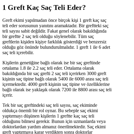
1 Greft Kaç Saç Teli Eder?
Greft ekimi yapılmadan önce birçok kişi 1 greft kaç saç
teli eder sorusunun yanıtını aramaktadır. Bir greftteki saç
teli sayısı sabit değildir. Fakat genel olarak bakıldığında
bir greftte 2 saç teli olduğu söylenebilir. Tüm saç
greftlerin kişiden kişiye farklılık gösterdiği ve benzersiz
olduğu göz önünde bulundurulmalıdır. 1 greft 1 ile 6 adet
saç teli içerebilir.
Kişilerin genetiğine bağlı olarak ise bir saç greftinde
ortalama 1.8 ile 2.2 saç teli eder. Ortalama olarak
bakıldığında bir saç grefti 2 saç teli içerirken 3000 greft
kişinin saç tipine bağlı olarak 5400 ile 6000 arası saç teli
içermektedir. 4000 greft kişinin saç tipine ve özelliklerine
bağlı olarak ise yaklaşık olarak 7200 ile 8800 arası saç teli
içerir.
Tek bir saç greftindeki saç teli sayısı, saç ekiminde
oldukça önemli bir rol oynar. Bu sebeple saç ekimi
yaptırmayı düşünen kişilerin 1 greftte kaç saç teli
olduğunu bilmesi gerekir. Bunun için uzmanlarda veya
doktorlardan yardım almanız önerilmektedir. Saç ekimi
greft yaptırmaya karar verdikten sonra doktorlar