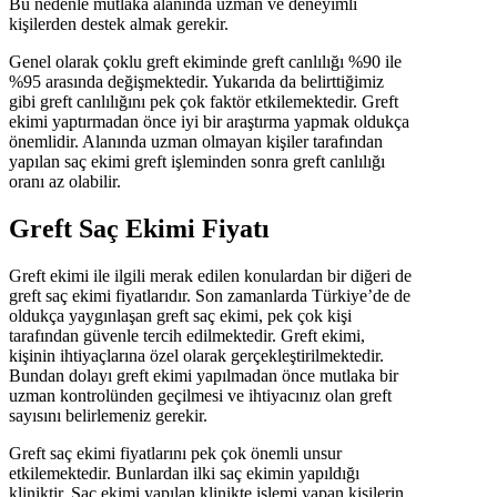
Bu nedenle mutlaka alanında uzman ve deneyimli
kişilerden destek almak gerekir.
Genel olarak çoklu greft ekiminde greft canlılığı %90 ile
%95 arasında değişmektedir. Yukarıda da belirttiğimiz
gibi greft canlılığını pek çok faktör etkilemektedir. Greft
ekimi yaptırmadan önce iyi bir araştırma yapmak oldukça
önemlidir. Alanında uzman olmayan kişiler tarafından
yapılan saç ekimi greft işleminden sonra greft canlılığı
oranı az olabilir.
Greft Saç Ekimi Fiyatı
Greft ekimi ile ilgili merak edilen konulardan bir diğeri de
greft saç ekimi fiyatlarıdır. Son zamanlarda Türkiye’de de
oldukça yaygınlaşan greft saç ekimi, pek çok kişi
tarafından güvenle tercih edilmektedir. Greft ekimi,
kişinin ihtiyaçlarına özel olarak gerçekleştirilmektedir.
Bundan dolayı greft ekimi yapılmadan önce mutlaka bir
uzman kontrolünden geçilmesi ve ihtiyacınız olan greft
sayısını belirlemeniz gerekir.
Greft saç ekimi fiyatlarını pek çok önemli unsur
etkilemektedir. Bunlardan ilki saç ekimin yapıldığı
kliniktir. Saç ekimi yapılan klinikte işlemi yapan kişilerin