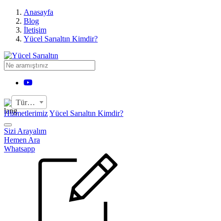
›
Anasayfa
Blog
İletişim
Yücel Sarıaltın Kimdir?
YouTube
Türkçe
Hizmetlerimiz
Yücel Sarıaltın Kimdir?
Sizi Arayalım
Hemen Ara
Whatsapp