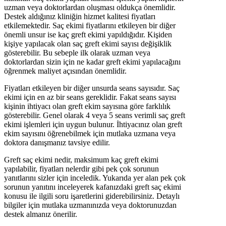
uzman veya doktorlardan oluşması oldukça önemlidir.
Destek aldığınız kliniğin hizmet kalitesi fiyatları
etkilemektedir. Saç ekimi fiyatlarını etkileyen bir diğer
önemli unsur ise kaç greft ekimi yapıldığıdır. Kişiden
kişiye yapılacak olan saç greft ekimi sayısı değişiklik
gösterebilir. Bu sebeple ilk olarak uzman veya
doktorlardan sizin için ne kadar greft ekimi yapılacağını
öğrenmek maliyet açısından önemlidir.
Fiyatları etkileyen bir diğer unsurda seans sayısıdır. Saç
ekimi için en az bir seans gereklidir. Fakat seans sayısı
kişinin ihtiyacı olan greft ekim sayısına göre farklılık
gösterebilir. Genel olarak 4 veya 5 seans verimli saç greft
ekimi işlemleri için uygun bulunur. İhtiyacınız olan greft
ekim sayısını öğrenebilmek için mutlaka uzmana veya
doktora danışmanız tavsiye edilir.
Greft saç ekimi nedir, maksimum kaç greft ekimi
yapılabilir, fiyatları nelerdir gibi pek çok sorunun
yanıtlarını sizler için inceledik. Yukarıda yer alan pek çok
sorunun yanıtını inceleyerek kafanızdaki greft saç ekimi
konusu ile ilgili soru işaretlerini giderebilirsiniz. Detaylı
bilgiler için mutlaka uzmanınızda veya doktorunuzdan
destek almanız önerilir.