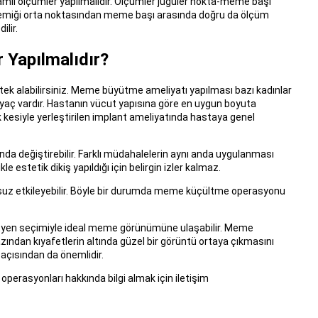
mlı ölçümler yapılmalıdır. Ölçümler juguler nokta-meme başı
k kemiği orta noktasından meme başı arasında doğru da ölçüm
ilir.
 Yapılmalıdır?
k alabilirsiniz. Meme büyütme ameliyatı yapılması bazı kadınlar
tiyaç vardır. Hastanın vücut yapısına göre en uygun boyuta
 kesiyle yerleştirilen implant ameliyatında hastaya genel
a değiştirebilir. Farklı müdahalelerin aynı anda uygulanması
 estetik dikiş yapıldığı için belirgin izler kalmaz.
uz etkileyebilir. Böyle bir durumda meme küçültme operasyonu
ütyen seçimiyle ideal meme görünümüne ulaşabilir. Meme
zından kıyafetlerin altında güzel bir görüntü ortaya çıkmasını
açısından da önemlidir.
erasyonları hakkında bilgi almak için iletişim