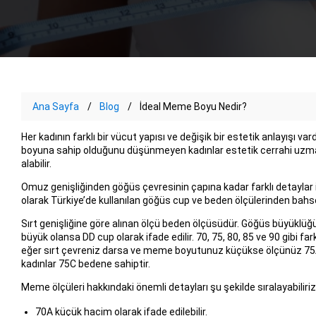
Ana Sayfa
Blog
İdeal Meme Boyu Nedir?
Her kadının farklı bir vücut yapısı ve değişik bir estetik anlayışı v
boyuna sahip olduğunu düşünmeyen kadınlar estetik cerrahi uzman
alabilir.
Omuz genişliğinden göğüs çevresinin çapına kadar farklı detaylar
olarak Türkiye’de kullanılan göğüs cup ve beden ölçülerinden bahs
Sırt genişliğine göre alınan ölçü beden ölçüsüdür. Göğüs büyüklüğü 
büyük olansa DD cup olarak ifade edilir. 70, 75, 80, 85 ve 90 gibi fa
eğer sırt çevreniz darsa ve meme boyutunuz küçükse ölçünüz 75A’
kadınlar 75C bedene sahiptir.
Meme ölçüleri hakkındaki önemli detayları şu şekilde sıralayabiliriz
70A küçük hacim olarak ifade edilebilir.