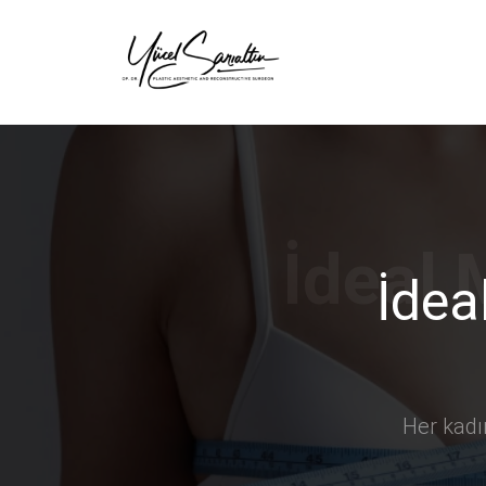
›
İdea
Her kadın