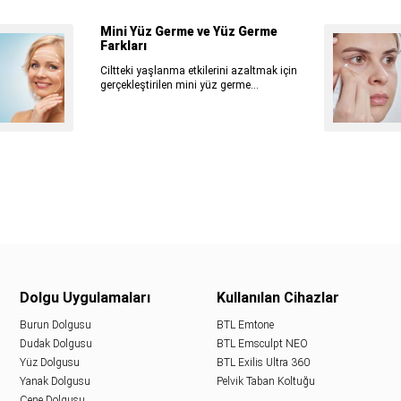
Mini Yüz Germe ve Yüz Germe
Farkları
Ciltteki yaşlanma etkilerini azaltmak için
gerçekleştirilen mini yüz germe...
Dolgu Uygulamaları
Kullanılan Cihazlar
Burun Dolgusu
BTL Emtone
Dudak Dolgusu
BTL Emsculpt NEO
Yüz Dolgusu
BTL Exilis Ultra 360
Yanak Dolgusu
Pelvik Taban Koltuğu
Çene Dolgusu