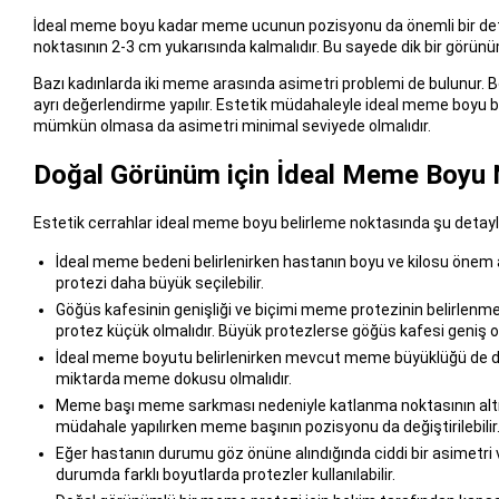
İdeal meme boyu kadar meme ucunun pozisyonu da önemli bir deta
noktasının 2-3 cm yukarısında kalmalıdır. Bu sayede dik bir görünü
Bazı kadınlarda iki meme arasında asimetri problemi de bulunur. B
ayrı değerlendirme yapılır. Estetik müdahaleyle ideal meme boyu b
mümkün olmasa da asimetri minimal seviyede olmalıdır.
Doğal Görünüm için İdeal Meme Boyu N
Estetik cerrahlar ideal meme boyu belirleme noktasında şu detayl
İdeal meme bedeni belirlenirken hastanın boyu ve kilosu önem a
protezi daha büyük seçilebilir.
Göğüs kafesinin genişliği ve biçimi meme protezinin belirlenmes
protez küçük olmalıdır. Büyük protezlerse göğüs kafesi geniş ol
İdeal meme boyutu belirlenirken mevcut meme büyüklüğü de dikk
miktarda meme dokusu olmalıdır.
Meme başı meme sarkması nedeniyle katlanma noktasının altına
müdahale yapılırken meme başının pozisyonu da değiştirilebilir
Eğer hastanın durumu göz önüne alındığında ciddi bir asimetri v
durumda farklı boyutlarda protezler kullanılabilir.