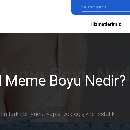
Hizmetlerimiz
l Meme Boyu Nedir?
ın farklı bir vücut yapısı ve değişik bir estetik...