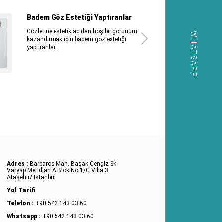
Badem Göz Estetiği Yaptıranlar
Gözlerine estetik açıdan hoş bir görünüm
WHATSAPP
kazandırmak için badem göz estetiği
yaptıranlar..
Adres :
Barbaros Mah. Başak Cengiz Sk.
Varyap Meridian A Blok No:1/C Villa 3
Ataşehir/ İstanbul
Yol Tarifi
Telefon :
+90 542 143 03 60
Whatsapp :
+90 542 143 03 60