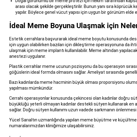
Doğal görünümlü bir meme protezi için hekim tarafından kapsa
arası olacak şekilde gerçekleştirilir. Bunun yanı sıra köprücü
yapılır. Böylece genel vücut yapısı için uygun bir görünüm elde ed
İdeal Meme Boyuna Ulaşmak için Neler
Estetik cerrahlara başvurarak ideal meme boyutu konusunda deste
için uygun olabilirken bazıları için dikleştirme operasyonuna da ih
ulaşmak için meme implantı kullanılabilir. Meme altından yapılacak
anestezi uygulanır.
Plastik cerrahlar meme ucunun pozisyonu da bu operasyon sırasınd
göğüslerin ideal formda olmasını sağlar. Ameliyat sırasında genellikle
Bazı kadınlarda meme hacminin büyük olması proporsiyonu olums
yapılması mümkündür.
Cerrahi operasyonlar konusunda çekincesi olan kadınlar doğru s
büyüklüğü yeterli olmayan kadınlar destekli sütyen kullanarak en a
sağlar. Doğru sütyen kullanımı uzun vadede sarkmanın önlenmesi 
Yücel Sarıaltın uzmanlığında yapılan meme büyütme ve küçültme op
numaralarımızdan kliniğimize ulaşabilirsiniz.