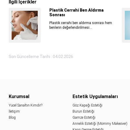
İlgili İçerikler
Plastik Cerrahi Ben Aldırma
Sonrası
Plastik cerrahi ben aldırma sonrası hem
benlerin değerlendirilmesi...
Son Güncelleme Tarihi : 04.02.2026
Kurumsal
Estetik Uygulamaları
Yücel Sarıaltın Kimdir?
Göz Kapağı Estetiği
İletişim
Burun Estetiği
Blog
Gamze Estetiği
Annelik Estetiği (Mommy Makeover)
Karın Germe Estetiği