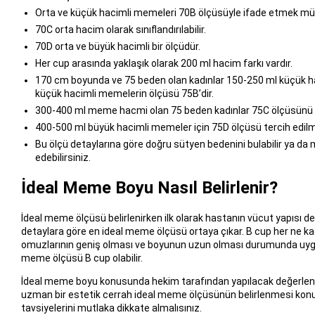
Orta ve küçük hacimli memeleri 70B ölçüsüyle ifade etmek m
70C orta hacim olarak sınıflandırılabilir.
70D orta ve büyük hacimli bir ölçüdür.
Her cup arasında yaklaşık olarak 200 ml hacim farkı vardır.
170 cm boyunda ve 75 beden olan kadınlar 150-250 ml küçük ha
küçük hacimli memelerin ölçüsü 75B’dir.
300-400 ml meme hacmi olan 75 beden kadınlar 75C ölçüsünü ku
400-500 ml büyük hacimli memeler için 75D ölçüsü tercih edilme
Bu ölçü detaylarına göre doğru sütyen bedenini bulabilir ya 
edebilirsiniz.
İdeal Meme Boyu Nasıl Belirlenir?
İdeal meme ölçüsü belirlenirken ilk olarak hastanın vücut yapısı deta
detaylara göre en ideal meme ölçüsü ortaya çıkar. B cup her ne ka
omuzlarının geniş olması ve boyunun uzun olması durumunda uygun 
meme ölçüsü B cup olabilir.
İdeal meme boyu konusunda hekim tarafından yapılacak değerlendir
uzman bir estetik cerrah ideal meme ölçüsünün belirlenmesi konus
tavsiyelerini mutlaka dikkate almalısınız.