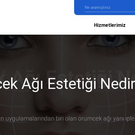
Hizmetlerimiz
k Ağı Estetiği Nedi
n uygulamalarından biri olan örümcek ağı yani iple