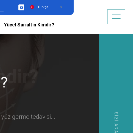
Türkçe
YouTube
Yücel Sarıaltın Kimdir?
r?
SIZI ARAYALIM
 yüz germe tedavisi...