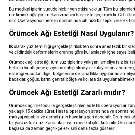
Bu medikal iplerin vücuda hiçbir yan etkisi yoktur. Tüm bu işlemle
üretimini sağlayan mekanizmasını harekete geçirmektir. Cilt altına y
olur. Operasyonun hemen sonrasında cilt hızlı bir tepki vererek fib
Örümcek Ağı Estetiği Nasıl Uygulanır?
İlk olarak yüz temizliği gerçekleştirildikten sonra anestezik bir kr
ve cildindeki deformelerin oranına göre kullanılacak iğne sayısı belir
Örümcek ağı estetiği tüm yüz tiplerine yakışan, ameliyatsız bir te
belirgin bir alt çene çizgisine sahip olmayı arzuluyorsanız hemen 
estetiği vücudun diğer bölgelerine de rahatlıkla uygulanan amel
bacaklar, göğüs, karın, genital bölge ve kollara da uygulanabilmekte
Örümcek Ağı Estetiği Zararlı mıdır?
Örümcek ağı metodu ile gerçekleştirilen estetik operasyonlar zarar
yaklaşık 15 dakika sürer. Hasta, operasyon sırasında ve sonrası
makyaj yapabilir ve derhal rutin hayatına geri dönebilir. Örümcek a
bir yara izi kalmaz. Zamanla eriyen medikal ipler kullanılır. Örümc
başlasa da zaman geçtikçe etkisini daha fazla gösterir.