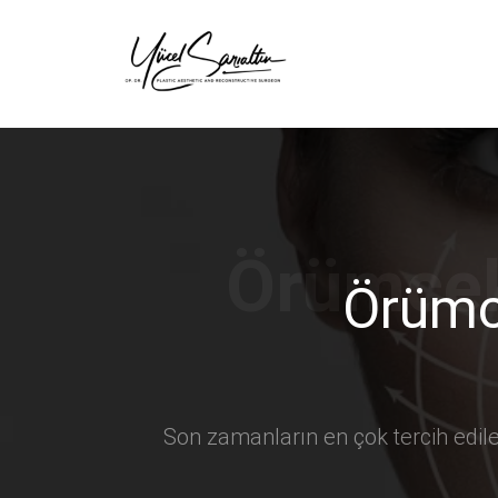
›
Örümce
Son zamanların en çok tercih edile