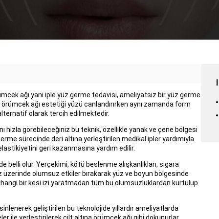
ümcek ağı yani iple yüz germe tedavisi, ameliyatsız bir yüz germe
 örümcek ağı estetiği yüzü canlandırırken aynı zamanda form
ternatif olarak tercih edilmektedir.
nı hızla görebileceğiniz bu teknik, özellikle yanak ve çene bölgesi
 germe sürecinde deri altına yerleştirilen medikal ipler yardımıyla
 elastikiyetini geri kazanmasına yardım edilir.
de belli olur. Yerçekimi, kötü beslenme alışkanlıkları, sigara
imiz üzerinde olumsuz etkiler bırakarak yüz ve boyun bölgesinde
rhangi bir kesi izi yaratmadan tüm bu olumsuzluklardan kurtulup
nlenerek geliştirilen bu teknolojide yıllardır ameliyatlarda
eler ile yerleştirilerek cilt altına örümcek ağı gibi dokunurlar.