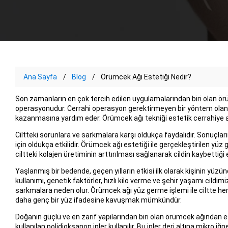
Ana Sayfa
Blog
Örümcek Ağı Estetiği Nedir?
Son zamanların en çok tercih edilen uygulamalarından biri olan ör
operasyonudur. Cerrahi operasyon gerektirmeyen bir yöntem olan
kazanmasına yardım eder. Örümcek ağı tekniği estetik cerrahiye al
Ciltteki sorunlara ve sarkmalara karşı oldukça faydalıdır. Sonuçları
için oldukça etkilidir. Örümcek ağı estetiği ile gerçekleştirilen yüz
ciltteki kolajen üretiminin arttırılması sağlanarak cildin kaybettiği
Yaşlanmış bir bedende, geçen yılların etkisi ilk olarak kişinin yüzün
kullanımı, genetik faktörler, hızlı kilo verme ve şehir yaşamı cild
sarkmalara neden olur. Örümcek ağı yüz germe işlemi ile ciltte he
daha genç bir yüz ifadesine kavuşmak mümkündür.
Doğanın güçlü ve en zarif yapılarından biri olan örümcek ağından esi
kullanılan polidioksanon ipler kullanılır. Bu ipler deri altına mikro iğn