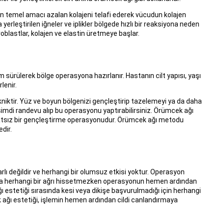
rin temel amacı azalan kolajeni telafi ederek vücudun kolajen
erleştirilen iğneler ve iplikler bölgede hızlı bir reaksiyona neden
roblastlar, kolajen ve elastin üretmeye başlar.
em sürülerek bölge operasyona hazırlanır. Hastanın cilt yapısı, yaşı
lenir.
kniktir. Yüz ve boyun bölgenizi gençleştirip tazelemeyi ya da daha
şimdi randevu alıp bu operasyonu yaptırabilirsiniz. Örümcek ağı
iyatsız bir gençleştirme operasyonudur. Örümcek ağı metodu
dir.
lı değildir ve herhangi bir olumsuz etkisi yoktur. Operasyon
nda herhangi bir ağrı hissetmezken operasyonun hemen ardından
ğı estetiği sırasında kesi veya dikişe başvurulmadığı için herhangi
ek ağı estetiği, işlemin hemen ardından cildi canlandırmaya