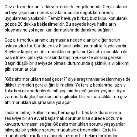
Göz altı morlukları farklı yöntemlerle engellenebilir. Geçici olarak
ortaya çıkan bir morluk söz konusu ise soğuk kompress
uygulaması yapılabilir. Temiz havluya birkaç buz küpü konularak
gözde 20 dakika bekletilmelidir. Bu sayede koyu halkaların
oluşmasına yol açan kan damarlarında daralma sağlanır.
Göz altı morluklarının oluşmasına neden olan bir diğer sorun
uykusuzluktur. Günde en az 8 saat uyku uyumakta fayda vardır.
Böylece koyu göz altı morlukları engellenir. Göz altı morlukları ile
baş etmek için uyku sırasında başın yüksekte olması gerekir.
Başın düşük bir seviyede olması durumunda şişkinlik, sıvı birikimi
gibi sorunlar olur.
“Göz altı morlukları nasıl geçer?” diye araştıranlar beslenmeye de
dikkat etmeleri gerektiğini bilmelidir. Yetersiz beslenme, az sıvı
tüketimi gibi nedenlerde cilt yapısında değişimler yaşanır. Aynı
zamanda ilaçlar, hormonlarla ilgili sıkıntılar ve hastalıklar da göz
altı morlukları oluşmasına yol açar.
İlaçların bilinçli kullanılması, herhangi bir hastalık durumunda
tedaviye bir an evvel başlamak sorunun kısa sürede çözüme
kavuşturulmasını sağlar. Göz altı morlukları sorunu yaşayanlar,
bilinçsiz bir şekilde soruna müdahale etmemelidir. Estetik
müdahaleler mutlaka alanında uzman bir hekim tarafından