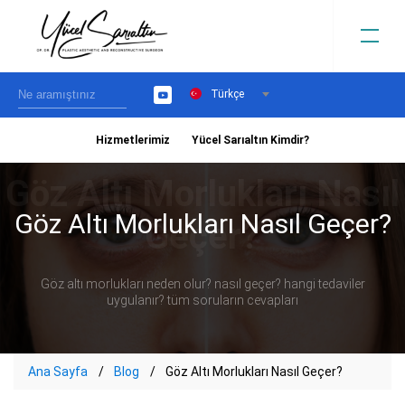
Türkçe
YouTube
Hizmetlerimiz
Yücel Sarıaltın Kimdir?
›
Göz Altı Morlukları Nasıl Geçer?
Göz altı morlukları neden olur? nasıl geçer? hangi tedaviler
uygulanır? tüm soruların cevapları
Ana Sayfa
Blog
Göz Altı Morlukları Nasıl Geçer?