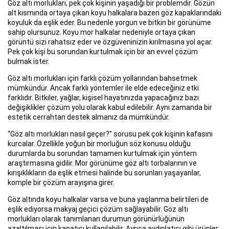
Göz altı morlukları, pek çok kişinin yaşadığı bir problemdir. Gözün
alt kısmında ortaya çıkan koyu halkalara bazen göz kapaklarındaki
koyuluk da eşlik eder. Bu nedenle yorgun ve bitkin bir görünüme
sahip olursunuz. Koyu mor halkalar nedeniyle ortaya çıkan
görüntü sizi rahatsız eder ve özgüveninizin kırılmasına yol açar.
Pek çok kişi bu sorundan kurtulmak için bir an evvel çözüm
bulmak ister.
Göz altı morlukları için farklı çözüm yollarından bahsetmek
mümkündür. Ancak farklı yöntemler ile elde edeceğiniz etki
farklıdır. Bitkiler, yağlar, kişisel hayatınızda yapacağınız bazı
değişiklikler çözüm yolu olarak kabul edilebilir. Aynı zamanda bir
estetik cerrahtan destek almanız da mümkündür.
“Göz altı morlukları nasıl geçer?” sorusu pek çok kişinin kafasını
kurcalar. Özellikle yoğun bir morluğun söz konusu olduğu
durumlarda bu sorundan tamamen kurtulmak için yöntem
araştırmasına gidilir. Mor görünüme göz altı torbalarının ve
kırışıklıkların da eşlik etmesi halinde bu sorunları yaşayanlar,
komple bir çözüm arayışına girer.
Göz altında koyu halkalar varsa ve buna yaşlanma belirtileri de
eşlik ediyorsa makyaj geçici çözüm sağlayabilir. Göz altı
morlukları olarak tanımlanan durumun görünürlüğünün
azaltılması için kapatıcı kullanılabilir. Ayrıca aydınlatıcı gibi ürünler