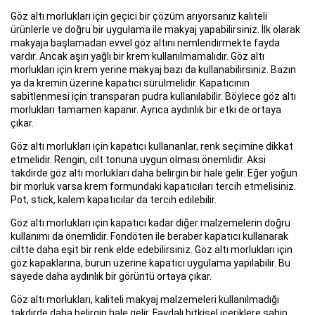
Göz altı morlukları için geçici bir çözüm arıyorsanız kaliteli
ürünlerle ve doğru bir uygulama ile makyaj yapabilirsiniz. İlk olarak
makyaja başlamadan evvel göz altını nemlendirmekte fayda
vardır. Ancak aşırı yağlı bir krem kullanılmamalıdır. Göz altı
morlukları için krem yerine makyaj bazı da kullanabilirsiniz. Bazın
ya da kremin üzerine kapatıcı sürülmelidir. Kapatıcının
sabitlenmesi için transparan pudra kullanılabilir. Böylece göz altı
morlukları tamamen kapanır. Ayrıca aydınlık bir etki de ortaya
çıkar.
Göz altı morlukları için kapatıcı kullananlar, renk seçimine dikkat
etmelidir. Rengin, cilt tonuna uygun olması önemlidir. Aksi
takdirde göz altı morlukları daha belirgin bir hale gelir. Eğer yoğun
bir morluk varsa krem formundaki kapatıcıları tercih etmelisiniz.
Pot, stick, kalem kapatıcılar da tercih edilebilir.
Göz altı morlukları için kapatıcı kadar diğer malzemelerin doğru
kullanımı da önemlidir. Fondöten ile beraber kapatıcı kullanarak
ciltte daha eşit bir renk elde edebilirsiniz. Göz altı morlukları için
göz kapaklarına, burun üzerine kapatıcı uygulama yapılabilir. Bu
sayede daha aydınlık bir görüntü ortaya çıkar.
Göz altı morlukları, kaliteli makyaj malzemeleri kullanılmadığı
takdirde daha belirgin hale gelir. Faydalı bitkisel içeriklere sahip