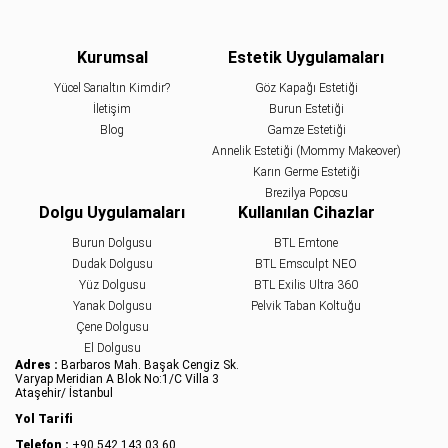
Kurumsal
Estetik Uygulamaları
Yücel Sarıaltın Kimdir?
Göz Kapağı Estetiği
İletişim
Burun Estetiği
Blog
Gamze Estetiği
Annelik Estetiği (Mommy Makeover)
Karın Germe Estetiği
Brezilya Poposu
Dolgu Uygulamaları
Kullanılan Cihazlar
Burun Dolgusu
BTL Emtone
Dudak Dolgusu
BTL Emsculpt NEO
Yüz Dolgusu
BTL Exilis Ultra 360
Yanak Dolgusu
Pelvik Taban Koltuğu
Çene Dolgusu
El Dolgusu
Adres :
Barbaros Mah. Başak Cengiz Sk.
Varyap Meridian A Blok No:1/C Villa 3
Ataşehir/ İstanbul
Yol Tarifi
Telefon :
+90 542 143 03 60