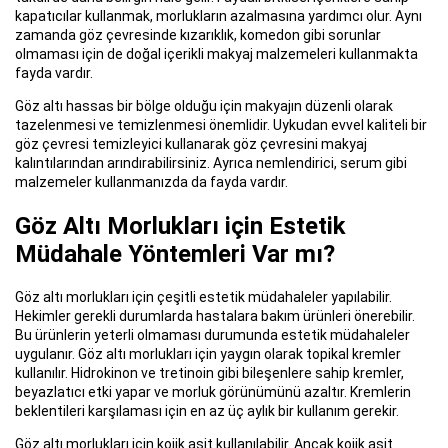
kapatıcılar kullanmak, morlukların azalmasına yardımcı olur. Aynı
zamanda göz çevresinde kızarıklık, komedon gibi sorunlar
olmaması için de doğal içerikli makyaj malzemeleri kullanmakta
fayda vardır.
Göz altı hassas bir bölge olduğu için makyajın düzenli olarak
tazelenmesi ve temizlenmesi önemlidir. Uykudan evvel kaliteli bir
göz çevresi temizleyici kullanarak göz çevresini makyaj
kalıntılarından arındırabilirsiniz. Ayrıca nemlendirici, serum gibi
malzemeler kullanmanızda da fayda vardır.
Göz Altı Morlukları için Estetik
Müdahale Yöntemleri Var mı?
Göz altı morlukları için çeşitli estetik müdahaleler yapılabilir.
Hekimler gerekli durumlarda hastalara bakım ürünleri önerebilir.
Bu ürünlerin yeterli olmaması durumunda estetik müdahaleler
uygulanır. Göz altı morlukları için yaygın olarak topikal kremler
kullanılır. Hidrokinon ve tretinoin gibi bileşenlere sahip kremler,
beyazlatıcı etki yapar ve morluk görünümünü azaltır. Kremlerin
beklentileri karşılaması için en az üç aylık bir kullanım gerekir.
Göz altı morlukları için kojik asit kullanılabilir. Ancak kojik asit