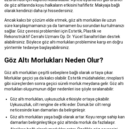
de göz altlarında koyu halkaların etkisini hafifletir. Makyaja bağlı
olarak kendinizi daha iyi hissedersiniz.
Ancak kalıcı bir çözüm elde etmek, göz altı morlukları ile uzun
süre karşılaşmamanızı ya da tamamen bu sorundan kurtulmanızı
sağlar. Göz çevresi problemleri için Estetik, Plastik ve
Rekonstrüktif Cerrahi Uzmanı Op. Dr. Yücel Sarıaltın’dan destek
alabilirsiniz. Böylece göz altı morlukları problemine karşı en doğru
yöntemle tedaviye başlayabilirsiniz.
Göz Altı Morlukları Neden Olur?
Göz altı morlukları çeşitli sebeplere bağlı olarak ortaya çıkar.
Morluklar geçici ya da kalıcı olabilir. Estetik müdahaleler, rinoplasti
gibi süreçlerden sonra geçici süreli morluk meydana gelir. Göz altı
morlukları oluşumunun diğer nedenleri ise şöyle sıralanabilir:
Göz altı morlukları, uykusuzluk etkisiyle ortaya çıkabilir.
Uykusuzluk, cilt rengine de etki eder. Donuk bir cilt rengi
neticesinde kan damarları da belirginleşir.
Göz altı morlukları yaşa bağlı olarak artar. Koyu renge sahip kan
damarları belirginleştikçe göz altında morluk da fazlalaşır.