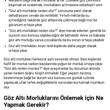
Alerjilere bağlı olarak morluklar artar. Özellikle göz çevresini
kaşımak ve ovalamak, morlukların artmasına sebebiyet verir.
“Göz altı morluklar neden olur?” sorusuna yanıt olarak
dehidrasyon cevabı da verilebilir. Yeterli miktarda su
içmediğiniz takdirde göz altlarında çökmeye bağlı mor bir
görünüm ortaya çıkar.
“Göz altı morlukları neden olur?” diye merak edenler, genetik bir
sürecin söz konusu olabileceğini de bilmelidir. Anne ve babada
göz altı morluğu varsa çocuklarda da bu sorun ortaya çıkabilir.
Göz altı morlukları, koyu tenli kişilerde daha yaygın olarak
ortaya çıkar.
Göz altı morlukları herkeste aynı seviyede olmaz. Bazı kişilerde
hafif bir morluk varken bazılarında yoğun bir morluk ortaya çıkar.
“Göz altı neden morarır?” diye araştıranlar bu durumun altında
yatan nedeni doğru tespit etmelidir. Eğer yaşam tarzına,
beslenmeye bağlı bir durum söz konusu ise günlük rutinde
yapılacak ufak tefek değişikliklerle sorundan kurtulmak mümkün
olur.
Göz Altı Morluklarını Önlemek için Ne
Yapmak Gerekir?