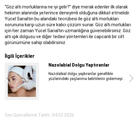
“Göz altı morluklarına ne iyi gelir?” diye merak edenler ilk olarak
hekimin alanında yeterince deneyimli olduğuna dikkat etmelidir.
Yücel Sarıaltın bu alandaki tecrübesi ile göz altı morlukları
sorununa karşı uzun süre kalıcı çözüm sunar. Göz altı morlukları
için her zaman Yücel Sarıaltın uzmanlığına güvenebilirsiniz. Göz
altı ışık dolgusu ve diğer tedavi yöntemleri ile capcanlı bir cilt
görünümüne sahip olabilirsiniz.
İlgili İçerikler
Plastik Cerrahi Ben Aldırma Sonrası
Plastik cerrahi ben aldırma sonrası hem
benlerin değerlendirilmesi...
Son Güncelleme Tarihi : 04.02.2026