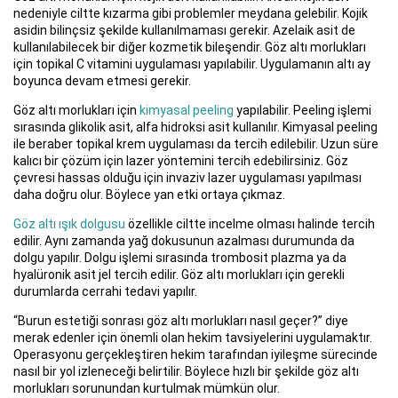
nedeniyle ciltte kızarma gibi problemler meydana gelebilir. Kojik
asidin bilinçsiz şekilde kullanılmaması gerekir. Azelaik asit de
kullanılabilecek bir diğer kozmetik bileşendir. Göz altı morlukları
için topikal C vitamini uygulaması yapılabilir. Uygulamanın altı ay
boyunca devam etmesi gerekir.
Göz altı morlukları için
kimyasal peeling
yapılabilir. Peeling işlemi
sırasında glikolik asit, alfa hidroksi asit kullanılır. Kimyasal peeling
ile beraber topikal krem uygulaması da tercih edilebilir. Uzun süre
kalıcı bir çözüm için lazer yöntemini tercih edebilirsiniz. Göz
çevresi hassas olduğu için invaziv lazer uygulaması yapılması
daha doğru olur. Böylece yan etki ortaya çıkmaz.
Göz altı ışık dolgusu
özellikle ciltte incelme olması halinde tercih
edilir. Aynı zamanda yağ dokusunun azalması durumunda da
dolgu yapılır. Dolgu işlemi sırasında trombosit plazma ya da
hyalüronik asit jel tercih edilir. Göz altı morlukları için gerekli
durumlarda cerrahi tedavi yapılır.
“Burun estetiği sonrası göz altı morlukları nasıl geçer?” diye
merak edenler için önemli olan hekim tavsiyelerini uygulamaktır.
Operasyonu gerçekleştiren hekim tarafından iyileşme sürecinde
nasıl bir yol izleneceği belirtilir. Böylece hızlı bir şekilde göz altı
morlukları sorunundan kurtulmak mümkün olur.