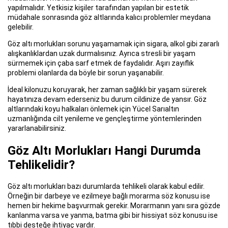
yapılmalıdır. Yetkisiz kişiler tarafından yapılan bir estetik
müdahale sonrasında göz altlarında kalıcı problemler meydana
gelebilir.
Göz altı morlukları sorunu yaşamamak için sigara, alkol gibi zararlı
alışkanlıklardan uzak durmalısınız. Ayrıca stresli bir yaşam
sürmemek için çaba sarf etmek de faydalıdır. Aşırı zayıflık
problemi olanlarda da böyle bir sorun yaşanabilir.
İdeal kilonuzu koruyarak, her zaman sağlıklı bir yaşam sürerek
hayatınıza devam ederseniz bu durum cildinize de yansır. Göz
altlarındaki koyu halkaları önlemek için Yücel Sarıaltın
uzmanlığında cilt yenileme ve gençleştirme yöntemlerinden
yararlanabilirsiniz.
Göz Altı Morlukları Hangi Durumda
Tehlikelidir?
Göz altı morlukları bazı durumlarda tehlikeli olarak kabul edilir.
Örneğin bir darbeye ve ezilmeye bağlı morarma söz konusu ise
hemen bir hekime başvurmak gerekir. Morarmanın yanı sıra gözde
kanlanma varsa ve yanma, batma gibi bir hissiyat söz konusu ise
tıbbi desteğe ihtiyaç vardır.