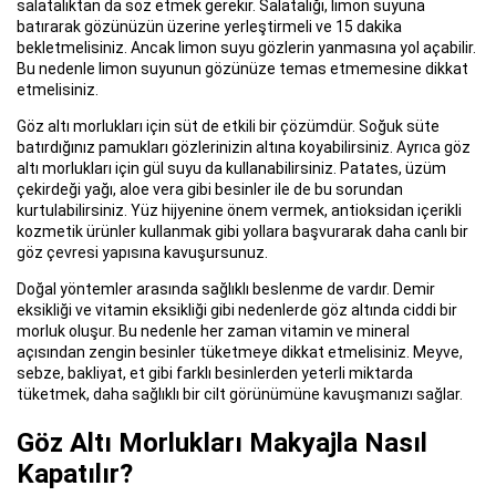
salatalıktan da söz etmek gerekir. Salatalığı, limon suyuna
batırarak gözünüzün üzerine yerleştirmeli ve 15 dakika
bekletmelisiniz. Ancak limon suyu gözlerin yanmasına yol açabilir.
Bu nedenle limon suyunun gözünüze temas etmemesine dikkat
etmelisiniz.
Göz altı morlukları için süt de etkili bir çözümdür. Soğuk süte
batırdığınız pamukları gözlerinizin altına koyabilirsiniz. Ayrıca göz
altı morlukları için gül suyu da kullanabilirsiniz. Patates, üzüm
çekirdeği yağı, aloe vera gibi besinler ile de bu sorundan
kurtulabilirsiniz. Yüz hijyenine önem vermek, antioksidan içerikli
kozmetik ürünler kullanmak gibi yollara başvurarak daha canlı bir
göz çevresi yapısına kavuşursunuz.
Doğal yöntemler arasında sağlıklı beslenme de vardır. Demir
eksikliği ve vitamin eksikliği gibi nedenlerde göz altında ciddi bir
morluk oluşur. Bu nedenle her zaman vitamin ve mineral
açısından zengin besinler tüketmeye dikkat etmelisiniz. Meyve,
sebze, bakliyat, et gibi farklı besinlerden yeterli miktarda
tüketmek, daha sağlıklı bir cilt görünümüne kavuşmanızı sağlar.
Göz Altı Morlukları Makyajla Nasıl
Kapatılır?