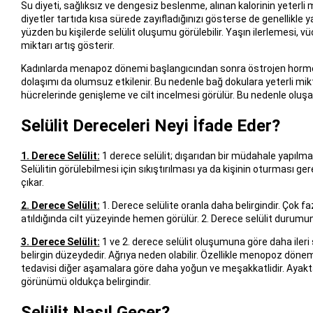
Su diyeti, sağlıksız ve dengesiz beslenme, alınan kalorinin yeterli
diyetler tartıda kısa sürede zayıfladığınızı gösterse de genellikle 
yüzden bu kişilerde selülit oluşumu görülebilir. Yaşın ilerlemesi, 
miktarı artış gösterir.
Kadınlarda menapoz dönemi başlangıcından sonra östrojen hor
dolaşımı da olumsuz etkilenir. Bu nedenle bağ dokulara yeterli mikt
hücrelerinde genişleme ve cilt incelmesi görülür. Bu nedenle oluşan
Selülit Dereceleri Neyi İfade Eder?
1. Derece Selülit:
1 derece selülit; dışarıdan bir müdahale yapılm
Selülitin görülebilmesi için sıkıştırılması ya da kişinin oturması ge
çıkar.
2. Derece Selülit:
1. Derece selülite oranla daha belirgindir. Çok
atıldığında cilt yüzeyinde hemen görülür. 2. Derece selülit durumunda
3. Derece Selülit:
1 ve 2. derece selülit oluşumuna göre daha iler
belirgin düzeydedir. Ağrıya neden olabilir. Özellikle menopoz dönemin
tedavisi diğer aşamalara göre daha yoğun ve meşakkatlidir. Ayak
görünümü oldukça belirgindir.
Selülit Nasıl Geçer?