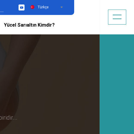
Türkçe
YouTube
Yücel Sarıaltın Kimdir?
ridir...