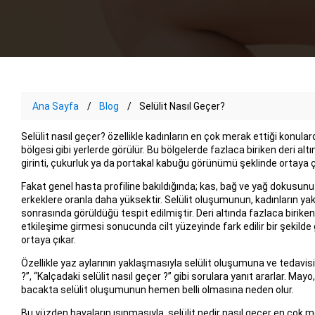
Ana Sayfa
Blog
Selülit Nasıl Geçer?
Selülit nasıl geçer? özellikle kadınların en çok merak ettiği konulardan
bölgesi gibi yerlerde görülür. Bu bölgelerde fazlaca biriken deri a
girinti, çukurluk ya da portakal kabuğu görünümü şeklinde ortaya ç
Fakat genel hasta profiline bakıldığında; kas, bağ ve yağ dokusunu
erkeklere oranla daha yüksektir. Selülit oluşumunun, kadınların yak
sonrasında görüldüğü tespit edilmiştir. Deri altında fazlaca biriken 
etkileşime girmesi sonucunda cilt yüzeyinde fark edilir bir şekilde
ortaya çıkar.
Özellikle yaz aylarının yaklaşmasıyla selülit oluşumuna ve tedavisine
?”, “Kalçadaki selülit nasıl geçer ?” gibi sorulara yanıt ararlar. Mayo, 
bacakta selülit oluşumunun hemen belli olmasına neden olur.
Bu yüzden havaların ısınmasıyla, selülit nedir nasıl geçer en çok mer