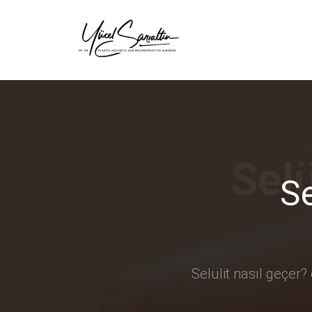
›
Se
Selülit nasıl geçer? 