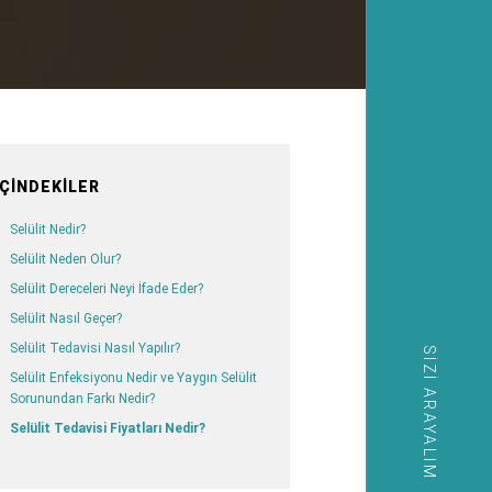
İÇINDEKILER
Selülit Nedir?
Selülit Neden Olur?
Selülit Dereceleri Neyi İfade Eder?
Selülit Nasıl Geçer?
Selülit Tedavisi Nasıl Yapılır?
SIZI ARAYALIM
Selülit Enfeksiyonu Nedir ve Yaygın Selülit
Sorunundan Farkı Nedir?
Selülit Tedavisi Fiyatları Nedir?