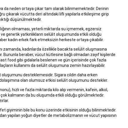
 ya da neden ortaya çıkar tam olarak bilinmemektedir. Derinin
 çıkarak vücutta deri altındaki lifli yapılarla etkileşime girip
ıktığı düşünülmektedir.
nlığının olmaması, yeterli miktarda su içmemek, egzersiz
 genetik yatkınlıkların selülit oluşumunda etkili olduğu
ber kadın erkek fark etmeksizin herkeste ortaya çıkabilir.
ı zamanda, kadınlarda özellikle bacakta selülit oluşmasına
. Bununla beraber, vücut kütlesine bağlı olmadan zayıf kişilerde
, fast food gibi gıdalarla beslenen ve gün içerisinde çok fazla
ilaçların kullanımı da selülit oluşumuna zemin hazırlayabilir.
lit oluşumunu desteklemesidir. Sigara cildin daha erken
 dolaşımına olan olumsuz etkisi selülit oluşumunu destekler.
u), hızlı ve fazla miktarda kilo alıp vermenin, kafein, alkol,
 çok kalmanın da bu oluşumda etkili olduğu görülmektedir.
rlar.
afet giyiminin bile bu konu üzerinde etkisinin olduğu bilinmektedir.
dan yapılan yoğun diyetler de metabolizmanın ve vücut yapısının