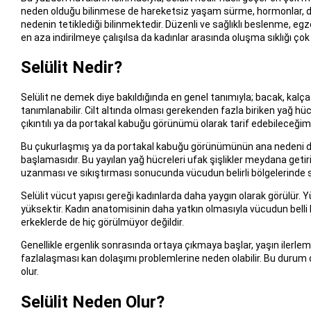
neden olduğu bilinmese de hareketsiz yaşam sürme, hormonlar, düz
nedenin tetiklediği bilinmektedir. Düzenli ve sağlıklı beslenme, egz
en aza indirilmeye çalışılsa da kadınlar arasında oluşma sıklığı çok
Selülit Nedir?
Selülit ne demek diye bakıldığında en genel tanımıyla; bacak, kalça v
tanımlanabilir. Cilt altında olması gerekenden fazla biriken yağ hücr
çıkıntılı ya da portakal kabuğu görünümü olarak tarif edebileceğimi
Bu çukurlaşmış ya da portakal kabuğu görünümünün ana nedeni der
başlamasıdır. Bu yayılan yağ hücreleri ufak şişlikler meydana getirir. 
uzanması ve sıkıştırması sonucunda vücudun belirli bölgelerinde sel
Selülit vücut yapısı gereği kadınlarda daha yaygın olarak görülür. 
yüksektir. Kadın anatomisinin daha yatkın olmasıyla vücudun belli 
erkeklerde de hiç görülmüyor değildir.
Genellikle ergenlik sonrasında ortaya çıkmaya başlar, yaşın ilerleme
fazlalaşması kan dolaşımı problemlerine neden olabilir. Bu durum
olur.
Selülit Neden Olur?