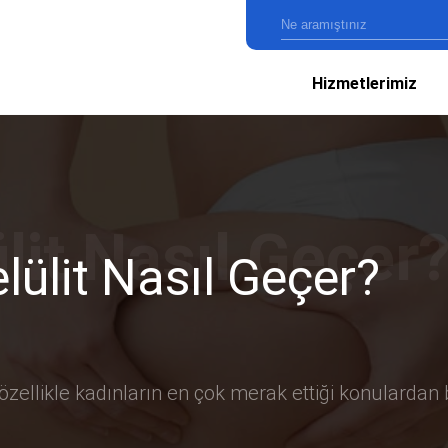
Hizmetlerimiz
lülit Nasıl Geçer?
özellikle kadınların en çok merak ettiği konulardan bi