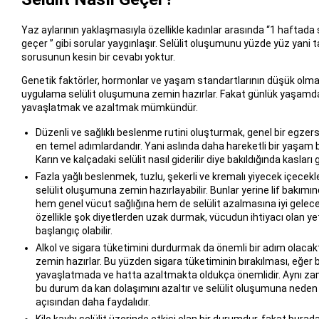
Yaz aylarının yaklaşmasıyla özellikle kadınlar arasında “1 haftada sel
geçer ” gibi sorular yaygınlaşır. Selülit oluşumunu yüzde yüz yani
sorusunun kesin bir cevabı yoktur.
Genetik faktörler, hormonlar ve yaşam standartlarının düşük olma
uygulama selülit oluşumuna zemin hazırlar. Fakat günlük yaşamda b
yavaşlatmak ve azaltmak mümkündür.
Düzenli ve sağlıklı beslenme rutini oluşturmak, genel bir egzers
en temel adımlardandır. Yani aslında daha hareketli bir yaşam
Karın ve kalçadaki selülit nasıl giderilir diye bakıldığında kasları
Fazla yağlı beslenmek, tuzlu, şekerli ve kremalı yiyecek içecekle
selülit oluşumuna zemin hazırlayabilir. Bunlar yerine lif bakımı
hem genel vücut sağlığına hem de selülit azalmasına iyi gelec
özellikle şok diyetlerden uzak durmak, vücudun ihtiyacı olan yet
başlangıç olabilir.
Alkol ve sigara tüketimini durdurmak da önemli bir adım olacaktır
zemin hazırlar. Bu yüzden sigara tüketiminin bırakılması, eğer
yavaşlatmada ve hatta azaltmakta oldukça önemlidir. Aynı zama
bu durum da kan dolaşımını azaltır ve selülit oluşumuna neden o
açısından daha faydalıdır.
Kilo kaybı selülit üzerinde etkisi olan bir durumdur, fakat burada 