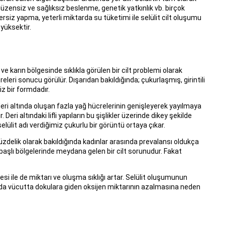
ensiz ve sağlıksız beslenme, genetik yatkınlık vb. birçok
ersiz yapma, yeterli miktarda su tüketimi ile selülit cilt oluşumu
 yüksektir.
e karın bölgesinde sıklıkla görülen bir cilt problemi olarak
eleri sonucu görülür. Dışarıdan bakıldığında; çukurlaşmış, girintili
z bir formdadır.
i altında oluşan fazla yağ hücrelerinin genişleyerek yayılmaya
Deri altındaki lifli yapıların bu şişlikler üzerinde dikey şekilde
ülit adı verdiğimiz çukurlu bir görüntü ortaya çıkar.
Yüzdelik olarak bakıldığında kadınlar arasında prevalansı oldukça
başlı bölgelerinde meydana gelen bir cilt sorunudur. Fakat
si ile de miktarı ve oluşma sıklığı artar. Selülit oluşumunun
 da vücutta dokulara giden oksijen miktarının azalmasına neden