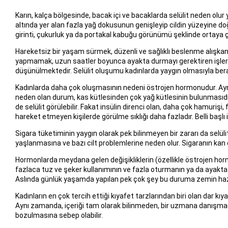
Karın, kalça bölgesinde, bacak içi ve bacaklarda selülit neden olur
altında yer alan fazla yağ dokusunun genişleyip cildin yüzeyine doğru
girinti, çukurluk ya da portakal kabuğu görünümü şeklinde ortaya ç
Hareketsiz bir yaşam sürmek, düzenli ve sağlıklı beslenme alışka
yapmamak, uzun saatler boyunca ayakta durmayı gerektiren işler ve
düşünülmektedir. Selülit oluşumu kadınlarda yaygın olmasıyla bera
Kadınlarda daha çok oluşmasının nedeni östrojen hormonudur. Ayn
neden olan durum, kas kütlesinden çok yağ kütlesinin bulunmasıdır
de selülit görülebilir. Fakat insülin direnci olan, daha çok hamurişi
hareket etmeyen kişilerde görülme sıklığı daha fazladır. Belli başlı 
Sigara tüketiminin yaygın olarak pek bilinmeyen bir zararı da selü
yaşlanmasına ve bazı cilt problemlerine neden olur. Sigaranın kan
Hormonlarda meydana gelen değişikliklerin (özellikle östrojen hormon
fazlaca tuz ve şeker kullanımının ve fazla oturmanın ya da ayakta
Aslında günlük yaşamda yapılan pek çok şey bu duruma zemin hazı
Kadınların en çok tercih ettiği kıyafet tarzlarından biri olan dar kıy
Aynı zamanda, içeriği tam olarak bilinmeden, bir uzmana danışma
bozulmasına sebep olabilir.