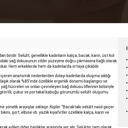
 biridir. Selülit, genellikle kadınların kalça, bacak, karın, üst kol
ltındaki yağ dokusunun cildin yüzeyine doğru çıkmasına bağlı olarak
ıkar. Hem erkeklerde hem de kadınlarda ortaya çıkabilir.
 içeren anatomik nedenlerden dolayı kadınlarda oluşma sıklığı
laşık olarak %85’inde özellikle ergenlik dönemi başlangıcı ve
yağ hücreleri ve onları çevreleyen bağ dokusu liflerinin birbiriyle
 girintili, çukur ve portakal kabuğu görünümlü selülit oluşumu
 yönelik arayışlar sıklaşır. Kişiler “Bacaktaki selülit nasıl geçer
bikini, şort, elbise vb. yazlık kıyafetler özellikle kalça, karın ve
ak edilen diğer başlıklar arasında yer alır. Selülitin tam olarak