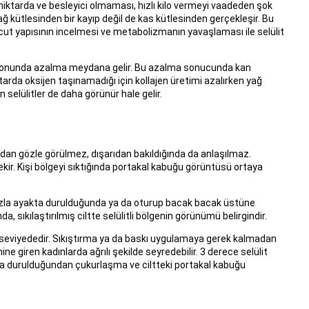
 miktarda ve besleyici olmaması, hızlı kilo vermeyi vaadeden şok
yağ kütlesinden bir kayıp değil de kas kütlesinden gerçekleşir. Bu
vücut yapısının incelmesi ve metabolizmanın yavaşlaması ile selülit
monunda azalma meydana gelir. Bu azalma sonucunda kan
arda oksijen taşınamadığı için kollajen üretimi azalırken yağ
 selülitler de daha görünür hale gelir.
adan gözle görülmez, dışarıdan bakıldığında da anlaşılmaz.
rekir. Kişi bölgeyi sıktığında portakal kabuğu görüntüsü ortaya
 fazla ayakta durulduğunda ya da oturup bacak bacak üstüne
, sıkılaştırılmış ciltte selülitli bölgenin görünümü belirgindir.
i seviyededir. Sıkıştırma ya da baskı uygulamaya gerek kalmadan
e giren kadınlarda ağrılı şekilde seyredebilir. 3 derece selülit
ta durulduğundan çukurlaşma ve ciltteki portakal kabuğu