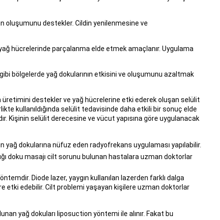
jen oluşumunu destekler. Cildin yenilenmesine ve
 yağ hücrelerinde parçalanma elde etmek amaçlanır. Uygulama
ibi gibi bölgelerde yağ dokularının etkisini ve oluşumunu azaltmak
üretimini destekler ve yağ hücrelerine etki ederek oluşan selülit
te kullanıldığında selülit tedavisinde daha etkili bir sonuç elde
rdır. Kişinin selülit derecesine ve vücut yapısına göre uygulanacak
in yağ dokularına nüfuz eden radyofrekans uygulaması yapılabilir.
ldığı doku masajı cilt sorunu bulunan hastalara uzman doktorlar
yöntemdir. Diode lazer, yaygın kullanılan lazerden farklı dalga
re etki edebilir. Cilt problemi yaşayan kişilere uzman doktorlar
lunan yağ dokuları liposuction yöntemi ile alınır. Fakat bu