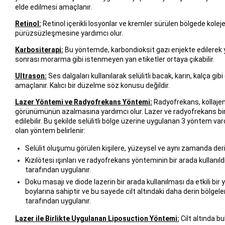
elde edilmesi amaçlanır.
Retinol:
Retinol içerikli losyonlar ve kremler sürülen bölgede kole
pürüzsüzleşmesine yardımcı olur.
Karbositerapi:
Bu yöntemde, karbondioksit gazı enjekte edilerek
sonrası morarma gibi istenmeyen yan etiketler ortaya çıkabilir.
Ultrason:
Ses dalgaları kullanılarak selülitli bacak, karın, kalça g
amaçlanır. Kalıcı bir düzelme söz konusu değildir.
Lazer Yöntemi ve Radyofrekans Yöntemi:
Radyofrekans, kollajen 
görünümünün azalmasına yardımcı olur. Lazer ve radyofrekans birlik
edilebilir. Bu şekilde selülitli bölge üzerine uygulanan 3 yöntem va
olan yöntem belirlenir:
Selülit oluşumu görülen kişilere, yüzeysel ve aynı zamanda der
Kızılötesi ışınları ve radyofrekans yönteminin bir arada kullanı
tarafından uygulanır.
Doku masajı ve diode lazerin bir arada kullanılması da etkili bir 
boylarına sahiptir ve bu sayede cilt altındaki daha derin bölgele
tarafından uygulanır.
Lazer ile Birlikte Uygulanan Liposuction Yöntemi:
Cilt altında bu