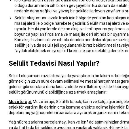
olduğu durumlarda cilt birden gevşeyebilir. Bu durum da selüli
nedenle daha sağlıklı ve yavaş bir şekilde ilerleyen zayıflama p
Selülit oluşumunu azalatmak için bölgede yer alan kan akışını ar
masaj aleti ile o bölge harekete geçirilir. Selülit masaj aleti ve sel
uyarılır. Her iki yöntemle de kan akışı ve lenf uyarımı yapılması
boyunca yapılan fırçalama ve masaj ile deri altında bir uyarılma y
Kan akışı hızlandırılır ve cilt ölü deriden arındırılarak pürüzsüzle
selülit jel ya da selülit jeli uygulanarak biraz bekletilmesi tavsiy
faydalı olabilecek en iyi selülit kremi ne ise o selülit giderici k
Selülit Tedavisi Nasıl Yapılır?
Selülit oluşumunu azalatma ya da yavaşlatma birtakım rutin değişi
görmek için uzun süre devam edilmesi ve mesai harcanması gerekir. 
giderilir gibi sorulara daha kısa vadede ve etkili bir şekilde tıbb
selülit görünümünü olabildiğince azaltmak amaçlanır:
Mezoterapi:
Mezoterapi, Selülitli bacak, karın ve kalça gibi bölgele
enjektör yardımı ile derinin orta kısmına enjekte edilme işlemidir.
depolanmış yağ hücrelerini parçalara ayırarak organizmanın tekrar k
Yağ hücre zarlarını parçalamayı, kan ve lenf dolaşımını hızlandırm
ya da haftada bir şeklinde uygulama yapılarak yaklaşık 4-5 aylık