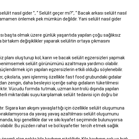
ülit nasıl gider ”, “ Selülit geçer mi?”, “ Bacak arkası selülit nasıl
 tamamen önlemek pek mümkün değildir. Yani selülit nasıl gider
sı başta olmak üzere günlük yaşantıda yapılan çoğu sağlıksız
irtakım değişiklikler yaparak selülitin ortaya çıkmasını
iz planı oluşturup kol, karın ve bacak selülit egzersizleri yapmak
 benimsemek selülit görünümünü azaltmaya yardımcı olabilir.
 güçlendirmek için yapılan egzersizlerin etkili olduğu söylenebilir.
r, çikolata, yani işlenmiş özellikle fast food grubundaki gıdalar
ndan zengin, daha besleyici içeriğe sahip gıdaların tüketilmesi
ektir. Vücudu formda tutmak, uzman kontrolü dışında yapılan
erli miktardaki suyu karşılamak selülit tedavisi için doğru bir
. Sigara kan akışını yavaşlattığı için özellikle selülit oluşumuna
 bırakılamıyorsa da yavaş yavaş azaltılması selülit oluşumunu
nda, kişi genellikle dar ve sıkı kıyafet seçiminde bulunuyorsa
labilir. Bu yüzden rahat ve bol kıyafetler tercih etmek sağlık
önemli olan nokta kilo kaybının niteliğidir. Kilo kaybının çok ve hızlı