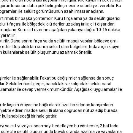
t görüntüsünün daha çok belirginleşmesine sebebiyet verebilir. Bu
rogramları ile selülit görüntüsünün azaltılması anaçlanır.
tırmak bir başka yöntemdir. Kuru fırçalama ya da selülit giderici
ülit fırçası ile bölgedeki ölü deriler uzaklaştırılır, cilt dışarıdan
 amaçlanır. Kuru cilt üzerine aşağıdan yukarıya doğru 10-15 dakika
aratılır.
ştirilir. Daha sonra fırça ya da selülit masajı yapılan bölgeye anti
e edilir. Duş aldıktan sonra selülit olan bölgelere tedavi için kişiye
rem kullanılarak selülit oluşumunu azaltmak önerilir.
mler ile sağlanabilir. Fakat bu değişimler sağlansa da sonuç
Selülitler nasıl geçer, bacaktaki ve kalçadaki selülit nasıl
i uygulamalar ile cevap vermek mümkündür. Aşağıdaki uygulamalar ile
rde kişinin ihtiyacına bağlı olarak özel hazırlanan karışımların
 Enjekte edilen madde selülitli alana doğrudan nüfuz edip burada
ullanabileceği bir hale getirir.
ayı ve cilt yüzeyini onarmayı hedefleyen bu yöntemle; 2 haftada
 bir süreçte selülit oluşumunda büyük oranda azalma ve yavaşlama