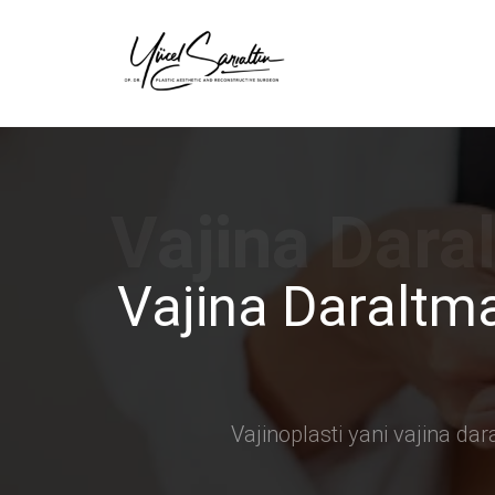
›
Vajina Daraltma
Vajinoplasti yani vajina dara