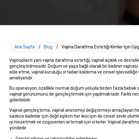
Ana Sayfa
Blog
Vajina Daraltma Estetiği Kimler İçin Uy
Vajinoplasti yani vajina daraltma estetiği, vajinal açıklık ve destekl
gençleştirilmesidir. Doğum ve yaşa bağlı olarak bir kadının vajinası 
elde etme, vajinal kuruluğu ortadan kaldırma ve cinsel işlevselliğ
ameliyatıdır.
Bu operasyon, özellikle normal doğum yoluyla birden fazla bebek 
vajinal görünümünü de gençleştirmek için yapılmaktadır. Farklı ned
giderilebilir.
Vajinal gençleştirme, vajinal anatomiyi değiştirmeyi amaçlayan hem
sadece kadınlar için değil eşlerin her ikisi için de cinsel zevki olum
iyi hissetmek ve özgüvenleri artırmak için isterler. Vajinal daraltma
yöndedir:
Genital ağrının ve rahatsızlığın giderilmesi,