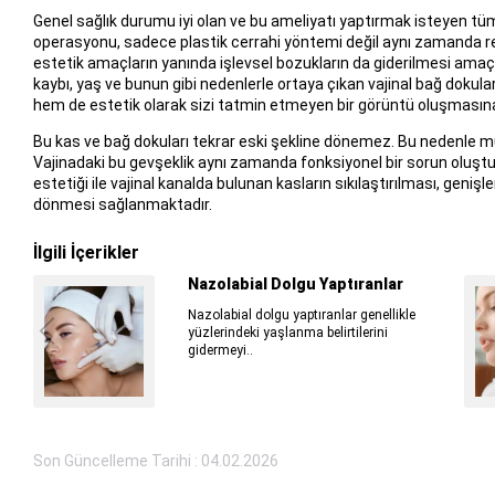
Genel sağlık durumu iyi olan ve bu ameliyatı yaptırmak isteyen tüm
operasyonu, sadece plastik cerrahi yöntemi değil aynı zamanda re
estetik amaçların yanında işlevsel bozukların da giderilmesi amaçla
kaybı, yaş ve bunun gibi nedenlerle ortaya çıkan vajinal bağ dokul
hem de estetik olarak sizi tatmin etmeyen bir görüntü oluşmasına
Bu kas ve bağ dokuları tekrar eski şekline dönemez. Bu nedenle m
Vajinadaki bu gevşeklik aynı zamanda fonksiyonel bir sorun oluştura
estetiği ile vajinal kanalda bulunan kasların sıkılaştırılması, geniş
dönmesi sağlanmaktadır.
İlgili İçerikler
Nazolabial Dolgu Yaptıranlar
Nazolabial dolgu yaptıranlar genellikle
yüzlerindeki yaşlanma belirtilerini
gidermeyi..
Son Güncelleme Tarihi : 04.02.2026