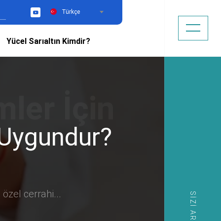
Türkçe
YouTube
Yücel Sarıaltın Kimdir?
n Uygundur?
 özel cerrahi...