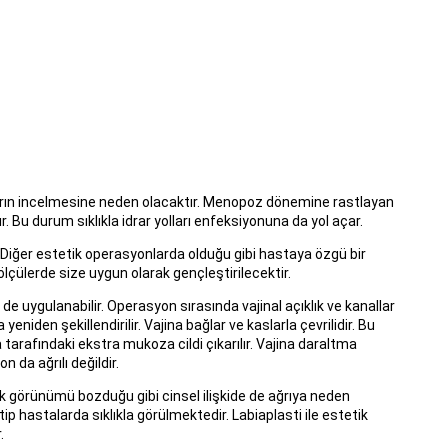
rların incelmesine neden olacaktır. Menopoz dönemine rastlayan
ır. Bu durum sıklıkla idrar yolları enfeksiyonuna da yol açar.
r. Diğer estetik operasyonlarda olduğu gibi hastaya özgü bir
ölçülerde size uygun olarak gençleştirilecektir.
 de uygulanabilir. Operasyon sırasında vajinal açıklık ve kanallar
yeniden şekillendirilir. Vajina bağlar ve kaslarla çevrilidir. Bu
ka tarafındaki ekstra mukoza cildi çıkarılır. Vajina daraltma
 da ağrılı değildir.
etik görünümü bozduğu gibi cinsel ilişkide de ağrıya neden
ip hastalarda sıklıkla görülmektedir. Labiaplasti ile estetik
.