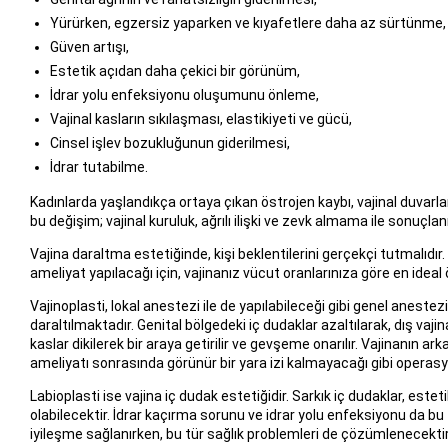
Yürürken, egzersiz yaparken ve kıyafetlere daha az sürtünme,
Güven artışı,
Estetik açıdan daha çekici bir görünüm,
İdrar yolu enfeksiyonu oluşumunu önleme,
Vajinal kasların sıkılaşması, elastikiyeti ve gücü,
Cinsel işlev bozukluğunun giderilmesi,
İdrar tutabilme.
Kadınlarda yaşlandıkça ortaya çıkan östrojen kaybı, vajinal duva
bu değişim; vajinal kuruluk, ağrılı ilişki ve zevk almama ile sonuçlan
Vajina daraltma estetiğinde, kişi beklentilerini gerçekçi tutmalıdı
ameliyat yapılacağı için, vajinanız vücut oranlarınıza göre en ideal 
Vajinoplasti, lokal anestezi ile de yapılabileceği gibi genel anestezi
daraltılmaktadır. Genital bölgedeki iç dudaklar azaltılarak, dış vajina 
kaslar dikilerek bir araya getirilir ve gevşeme onarılır. Vajinanın ar
ameliyatı sonrasında görünür bir yara izi kalmayacağı gibi operasyon
Labioplasti ise vajina iç dudak estetiğidir. Sarkık iç dudaklar, est
olabilecektir. İdrar kaçırma sorunu ve idrar yolu enfeksiyonu da bu t
iyileşme sağlanırken, bu tür sağlık problemleri de çözümlenecektir