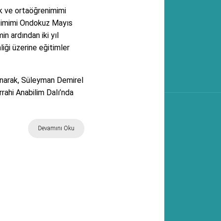
lk ve ortaöğrenimimi
timimi Ondokuz Mayıs
n ardından iki yıl
iği üzerine eğitimler
anarak, Süleyman Demirel
rrahi Anabilim Dalı’nda
Devamını Oku