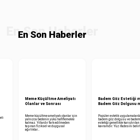
En Son Haberler
Meme Küçültme Ameliyatı
Badem Göz Estetiği m
Olanlar ve Sonrası
Badem Göz Dolgusu 
l
Meme küçültme ameliyatı olanlar için
Popüler estetik uygulamalard
eli
yalnızca bedenin yükü hafiflemekle
badem göz dolgusu ve badem
kalmaz. Yıllardır fark edilmeden
estetiği genellikle karıştırılan 
taşınan fiziksel ve duygusal
kavramdır. Yüz ifadesini beli
ağırlıklar…