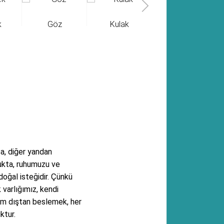
k
Göz
Kulak
Meme
a, diğer yandan
lukta, ruhumuzu ve
oğal isteğidir. Çünkü
varlığımız, kendi
em dıştan beslemek, her
ktur.