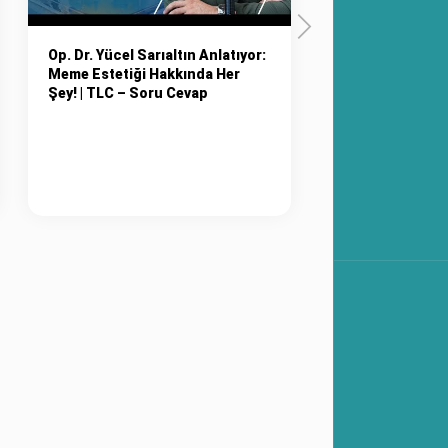
Op. Dr. Yücel Sarıaltın Anlatıyor:
Cilt ve Yüz Sark
Meme Estetiği Hakkında Her
Yaşlanmayı Yav
Şey! | TLC – Soru Cevap
Mümkün mü? | L
Bölüm 25