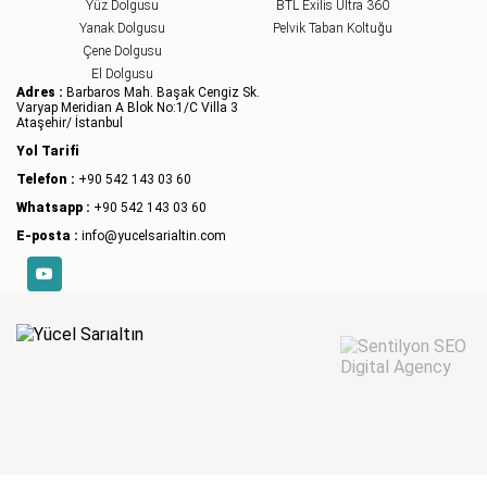
Yüz Dolgusu
BTL Exilis Ultra 360
Yanak Dolgusu
Pelvik Taban Koltuğu
Çene Dolgusu
El Dolgusu
Adres :
Barbaros Mah. Başak Cengiz Sk.
Varyap Meridian A Blok No:1/C Villa 3
Ataşehir/ İstanbul
Yol Tarifi
Telefon :
+90 542 143 03 60
Whatsapp :
+90 542 143 03 60
E-posta :
info@yucelsarialtin.com
YouTube