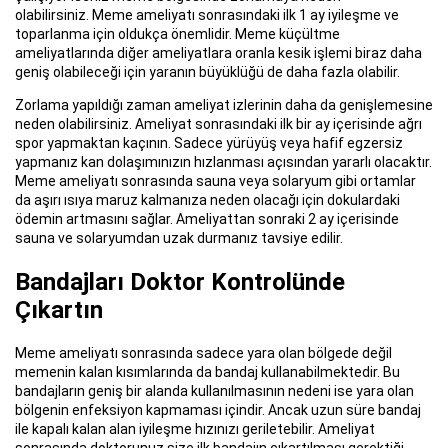
olabilirsiniz. Meme ameliyatı sonrasındaki ilk 1 ay iyileşme ve
toparlanma için oldukça önemlidir. Meme küçültme
ameliyatlarında diğer ameliyatlara oranla kesik işlemi biraz daha
geniş olabileceği için yaranın büyüklüğü de daha fazla olabilir.
Zorlama yapıldığı zaman ameliyat izlerinin daha da genişlemesine
neden olabilirsiniz. Ameliyat sonrasındaki ilk bir ay içerisinde ağrı
spor yapmaktan kaçının. Sadece yürüyüş veya hafif egzersiz
yapmanız kan dolaşımınızın hızlanması açısından yararlı olacaktır.
Meme ameliyatı sonrasında sauna veya solaryum gibi ortamlar
da aşırı ısıya maruz kalmanıza neden olacağı için dokulardaki
ödemin artmasını sağlar. Ameliyattan sonraki 2 ay içerisinde
sauna ve solaryumdan uzak durmanız tavsiye edilir.
Bandajları Doktor Kontrolünde
Çıkartın
Meme ameliyatı sonrasında sadece yara olan bölgede değil
memenin kalan kısımlarında da bandaj kullanabilmektedir. Bu
bandajların geniş bir alanda kullanılmasının nedeni ise yara olan
bölgenin enfeksiyon kapmaması içindir. Ancak uzun süre bandaj
ile kapalı kalan alan iyileşme hızınızı geriletebilir. Ameliyat
sonrasında doktorunuz size ilk bandajın çıkartılması gerektiği