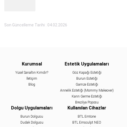
Son Güncelleme Tarihi : 04.02.2026
Kurumsal
Estetik Uygulamaları
Yücel Sarıaltın Kimdir?
Göz Kapağı Estetiği
İletişim
Burun Estetiği
Blog
Gamze Estetiği
Annelik Estetiği (Mommy Makeover)
Karın Germe Estetiği
Brezilya Poposu
Dolgu Uygulamaları
Kullanılan Cihazlar
Burun Dolgusu
BTL Emtone
Dudak Dolgusu
BTL Emsculpt NEO