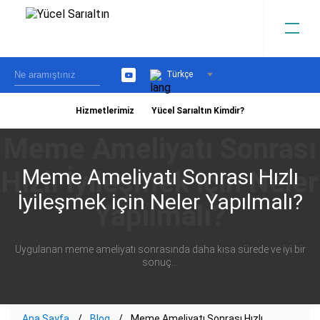
Türkçe
YouTube
Hizmetlerimiz
Yücel Sarıaltın Kimdir?
›
Meme Ameliyatı Sonrası Hızlı
İyileşmek için Neler Yapılmalı?
Uygulanan meme ameliyatı sonrasında daha kısa sürede ve iyi bir
sonuç...
Ana Sayfa
Blog
Meme Ameliyatı Sonrası Hızlı