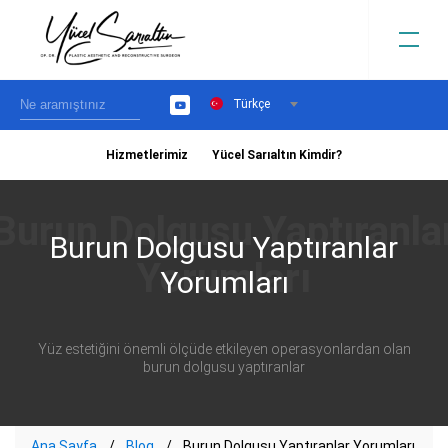
Türkçe
YouTube
Hizmetlerimiz
Yücel Sarıaltın Kimdir?
›
Burun Dolgusu Yaptıranlar
Yorumları
Yüz estetiğini önemli ölçüde etkileyen operasyonlardan olan
burun dolgusu yaptıranlar
Ana Sayfa
Blog
Burun Dolgusu Yaptıranlar Yorumları