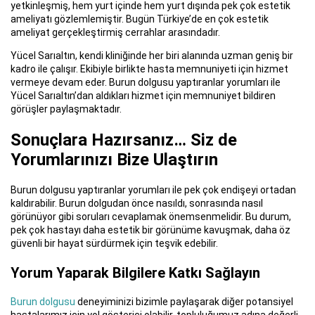
yetkinleşmiş, hem yurt içinde hem yurt dışında pek çok estetik
ameliyatı gözlemlemiştir. Bugün Türkiye’de en çok estetik
ameliyat gerçekleştirmiş cerrahlar arasındadır.
Yücel Sarıaltın, kendi kliniğinde her biri alanında uzman geniş bir
kadro ile çalışır. Ekibiyle birlikte hasta memnuniyeti için hizmet
vermeye devam eder. Burun dolgusu yaptıranlar yorumları ile
Yücel Sarıaltın’dan aldıkları hizmet için memnuniyet bildiren
görüşler paylaşmaktadır.
Sonuçlara Hazırsanız… Siz de
Yorumlarınızı Bize Ulaştırın
Burun dolgusu yaptıranlar yorumları ile pek çok endişeyi ortadan
kaldırabilir. Burun dolgudan önce nasıldı, sonrasında nasıl
görünüyor gibi soruları cevaplamak önemsenmelidir. Bu durum,
pek çok hastayı daha estetik bir görünüme kavuşmak, daha öz
güvenli bir hayat sürdürmek için teşvik edebilir.
Yorum Yaparak Bilgilere Katkı Sağlayın
Burun dolgusu
deneyiminizi bizimle paylaşarak diğer potansiyel
hastalarımız için yol gösterici olabilir, topluluğumuz adına değerli