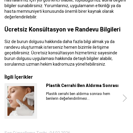
bilgiler sunabilirsiniz. Yorumlarınız, uygulamanın etkinliği ya da
hasta memnuniyeti konusunda önemli birer kaynak olarak
değerlendirilebilir.
Ücretsiz Konsültasyon ve Randevu Bilgileri
Siz de burun dolgusu hakkında daha fazla bilgi almak ya da
randevu oluşturmak isterseniz hemen bizimle iletişime
geçebilirsiniz. Ücretsiz konsültasyon hizmetimiz sayesinde
burun dolgusu uygulaması hakkında detaylı bilgiler alabilir,
sorularınızı uzman hekim kadromuza yöneltebilirsiniz.
İlgili İçerikler
Mini Yüz Germe ve Yüz Germe Farkları
Ciltteki yaşlanma etkilerini azaltmak için
gerçekleştirilen mini yüz germe...
Son Güncelleme Tarihi : 04.02.2026