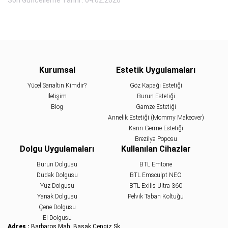
Kurumsal
Estetik Uygulamaları
Yücel Sarıaltın Kimdir?
Göz Kapağı Estetiği
İletişim
Burun Estetiği
Blog
Gamze Estetiği
Annelik Estetiği (Mommy Makeover)
Karın Germe Estetiği
Brezilya Poposu
Dolgu Uygulamaları
Kullanılan Cihazlar
Burun Dolgusu
BTL Emtone
Dudak Dolgusu
BTL Emsculpt NEO
Yüz Dolgusu
BTL Exilis Ultra 360
Yanak Dolgusu
Pelvik Taban Koltuğu
Çene Dolgusu
El Dolgusu
Adres :
Barbaros Mah. Başak Cengiz Sk.