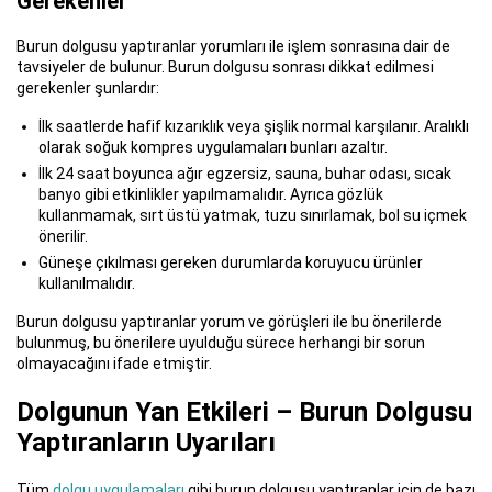
Gerekenler
Burun dolgusu yaptıranlar yorumları ile işlem sonrasına dair de
tavsiyeler de bulunur. Burun dolgusu sonrası dikkat edilmesi
gerekenler şunlardır:
İlk saatlerde hafif kızarıklık veya şişlik normal karşılanır. Aralıklı
olarak soğuk kompres uygulamaları bunları azaltır.
İlk 24 saat boyunca ağır egzersiz, sauna, buhar odası, sıcak
banyo gibi etkinlikler yapılmamalıdır. Ayrıca gözlük
kullanmamak, sırt üstü yatmak, tuzu sınırlamak, bol su içmek
önerilir.
Güneşe çıkılması gereken durumlarda koruyucu ürünler
kullanılmalıdır.
Burun dolgusu yaptıranlar yorum ve görüşleri ile bu önerilerde
bulunmuş, bu önerilere uyulduğu sürece herhangi bir sorun
olmayacağını ifade etmiştir.
Dolgunun Yan Etkileri – Burun Dolgusu
Yaptıranların Uyarıları
Tüm
dolgu uygulamaları
gibi burun dolgusu yaptıranlar için de bazı