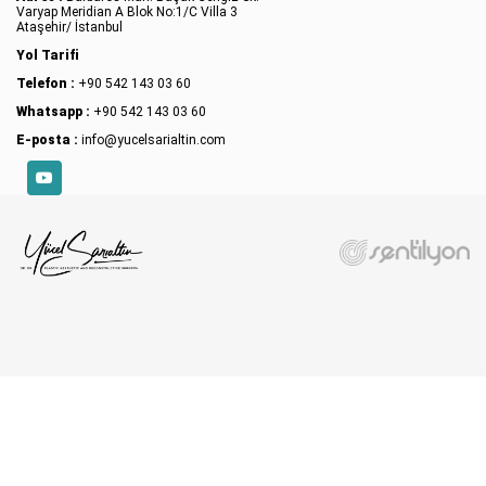
Varyap Meridian A Blok No:1/C Villa 3
Ataşehir/ İstanbul
Yol Tarifi
Telefon :
+90 542 143 03 60
Whatsapp :
+90 542 143 03 60
E-posta :
info@yucelsarialtin.com
YouTube