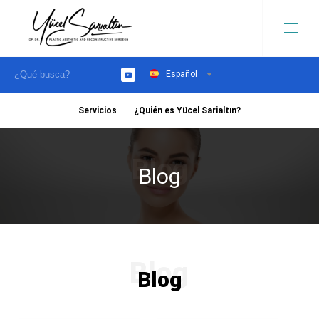
Español
YouTube
Servicios
¿Quién es Yücel Sarialtın?
›
Blog
Blog