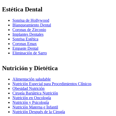
Estética Dental
Sonrisa de Hollywood
Blanqueamiento Dental
Coronas de Zirconio
Implantes Dentales
Sonrisa Estética
Coronas Emax
Empaste Dental
Eliminación de Sarro
Nutrición y Dietética
Alimentación saludable
Nutrición Especial para Procedimientos Clínicos
Obesidad Nutrición
Cirugía Bariátrica Nutrición
Nutrición en Oncología
Nutrición y Psicología
Nutrición Materna e İnfantil
Nutrición Después de la Cirugía