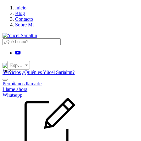
›
Inicio
Blog
Contacto
Sobre Mi
YouTube
Español
Servicios
¿Quién es Yücel Sarialtın?
Permítanos llamarle
Llame ahora
Whatsapp