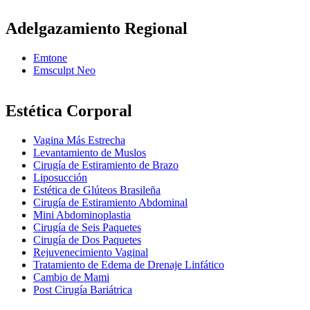
Adelgazamiento Regional
Emtone
Emsculpt Neo
Estética Corporal
Vagina Más Estrecha
Levantamiento de Muslos
Cirugía de Estiramiento de Brazo
Liposucción
Estética de Glúteos Brasileña
Cirugía de Estiramiento Abdominal
Mini Abdominoplastia
Cirugía de Seis Paquetes
Cirugía de Dos Paquetes
Rejuvenecimiento Vaginal
Tratamiento de Edema de Drenaje Linfático
Cambio de Mami
Post Cirugía Bariátrica