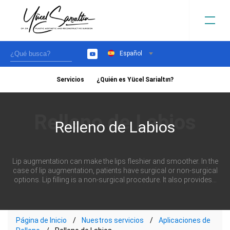
Español
YouTube
Servicios
¿Quién es Yücel Sarialtın?
›
Relleno de Labios
Lip augmentation can make the lips fleshier and smoother. In the
case of lip augmentation, patients have surgical or non-surgical
options. Lip filling is a non-surgical procedure. It also provides...
Página de Inicio
Nuestros servicios
Aplicaciones de