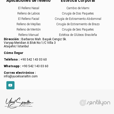
Aplicaciones de relleno
Estética Corporal
El Relleno Nasal
Cambio de Mami
Relleno de Labios
Cirugía de Dos Paquetes
El Relleno Facial
Cirugía de Estiramiento Abdominal
Relleno de Mejillas
Cirugía de Estiramiento de Brazo
Relleno de Mentón
Cirugía de Seis Paquetes
Relleno Manual
Estética de Glúteos Brasileña
Dirección :
Barbaros Mah. Başak Cengiz Sk.
Varyap Meridian A Blok No:1/C Villa 3
Ataşehir/ İstanbul
Cómo llegar
Teléfono :
+90 542 143 03 60
Whatsapp :
+90 542 143 03 60
Correo electrónico :
info@yucelsarialtin.com
YouTube