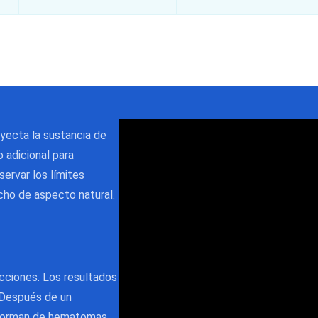
nyecta la sustancia de
o adicional para
servar los límites
cho de aspecto natural.
ecciones. Los resultados
 Después de un
informan de hematomas