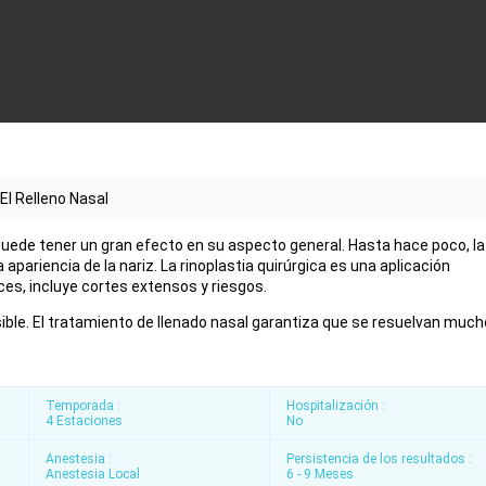
El Relleno Nasal
 puede tener un gran efecto en su aspecto general. Hasta hace poco, la
 apariencia de la nariz. La rinoplastia quirúrgica es una aplicación
es, incluye cortes extensos y riesgos.
osible. El tratamiento de llenado nasal garantiza que se resuelvan muc
Temporada :
Hospitalización :
4 Estaciones
No
Anestesia :
Persistencia de los resultados :
Anestesia Local
6 - 9 Meses