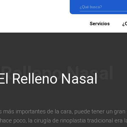
Servicios
¿Q
El Relleno Nasal
cas más importantes de la cara, puede tener un gran
ace poco, la cirugía de rinoplastia tradicional era la