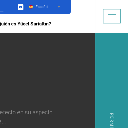
Español
YouTube
uién es Yücel Sarialtın?
 efecto en su aspecto
...