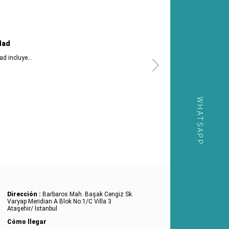
dad
d incluye...
WHATSAPP
Dirección :
Barbaros Mah. Başak Cengiz Sk.
Varyap Meridian A Blok No:1/C Villa 3
Ataşehir/ İstanbul
Cómo llegar