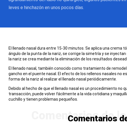
leves e hinchazón en unos pocos días.
El llenado nasal dura entre 15-30 minutos. Se aplica una crema tóp
ángulo de la punta de la nariz, se corrige la simetría y se inyecta
la nariz se crea mediante la eliminación de los resultados desead
El llenado nasal, también conocido como tratamiento de remodelac
gancho en el puente nasal. El efecto de los rellenos nasales no e
forma de la nariz al realizar el llenado nasal periódicamente.
Debido al hecho de que el llenado nasal es un procedimiento no q
transacción, puede volver fácilmente a la vida cotidiana y maqui
cuchillo y tienen problemas pequeños.
Comentarios de