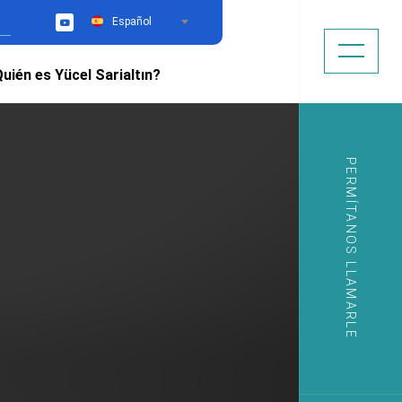
Español
YouTube
uién es Yücel Sarialtın?
PERMÍTANOS LLAMARLE