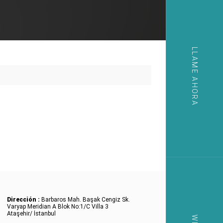
LLAME AHORA
Dirección :
Barbaros Mah. Başak Cengiz Sk.
Varyap Meridian A Blok No:1/C Villa 3
Ataşehir/ İstanbul