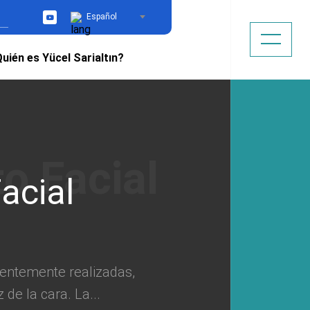
Español
YouTube
uién es Yücel Sarialtın?
acial
uentemente realizadas,
de la cara. La...