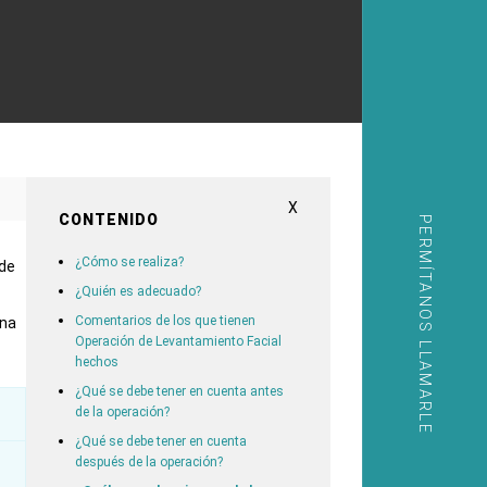
X
CONTENIDO
PERMÍTANOS LLAMARLE
¿Cómo se realiza?
 de
¿Quién es adecuado?
Comentarios de los que tienen
una
Operación de Levantamiento Facial
hechos
¿Qué se debe tener en cuenta antes
de la operación?
¿Qué se debe tener en cuenta
después de la operación?