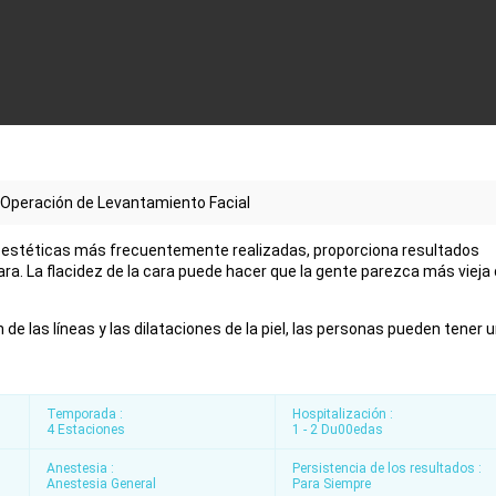
Operación de Levantamiento Facial
es estéticas más frecuentemente realizadas, proporciona resultados
ara. La flacidez de la cara puede hacer que la gente parezca más vieja
e las líneas y las dilataciones de la piel, las personas pueden tener 
Temporada :
Hospitalización :
4 Estaciones
1 - 2 Du00edas
Anestesia :
Persistencia de los resultados :
Anestesia General
Para Siempre