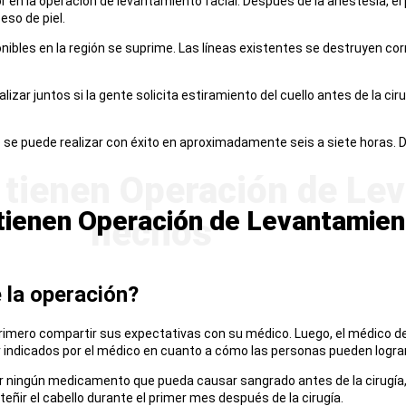
or en la operación de levantamiento facial. Después de la anestesia, el p
ceso de piel.
sponibles en la región se suprime. Las líneas existentes se destruyen c
izar juntos si la gente solicita estiramiento del cuello antes de la cirug
lo se puede realizar con éxito en aproximadamente seis a siete horas. 
tienen Operación de Levantamien
 la operación?
primero compartir sus expectativas con su médico. Luego, el médico de
r indicados por el médico en cuanto a cómo las personas pueden lograr
ar ningún medicamento que pueda causar sangrado antes de la cirugía
eñir el cabello durante el primer mes después de la cirugía.