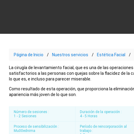
Página de Inicio
Nuestros servicios
Estética Facial
La cirugía de levantamiento facial, que es una de las operacion
satisfactorios a las personas con quejas sobre la flacidez de la c
lo que es, e incluso para parecer miserable.
Como resultado de esta operación, que proporciona la eliminación d
apariencia más joven de lo que son.
Número de sesiones :
Duración de la operación :
1 - 2 Sesiones
4 - 5 Horas
Proceso de sensibilización :
Período de reincorporación al
Mu00ednima
trabajo :