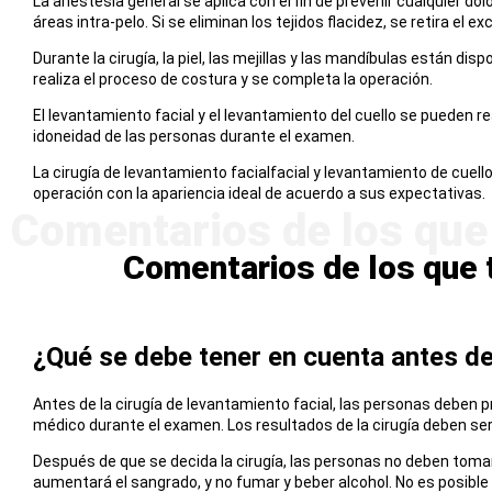
La anestesia general se aplica con el fin de prevenir cualquier dol
áreas intra-pelo. Si se eliminan los tejidos flacidez, se retira el ex
Durante la cirugía, la piel, las mejillas y las mandíbulas están di
realiza el proceso de costura y se completa la operación.
El levantamiento facial y el levantamiento del cuello se pueden real
idoneidad de las personas durante el examen.
La cirugía de levantamiento facialfacial y levantamiento de cuel
operación con la apariencia ideal de acuerdo a sus expectativas.
Comentarios de los que 
¿Qué se debe tener en cuenta antes de
Antes de la cirugía de levantamiento facial, las personas deben 
médico durante el examen. Los resultados de la cirugía deben se
Después de que se decida la cirugía, las personas no deben tom
aumentará el sangrado, y no fumar y beber alcohol. No es posible t