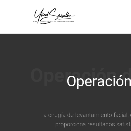
›
Operación
La cirugía de levantamiento facial
proporciona resultados satisfa