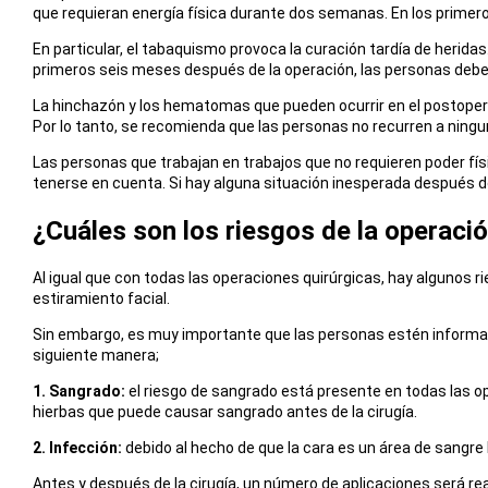
que requieran energía física durante dos semanas. En los primer
En particular, el tabaquismo provoca la curación tardía de herid
primeros seis meses después de la operación, las personas debe
La hinchazón y los hematomas que pueden ocurrir en el postope
Por lo tanto, se recomienda que las personas no recurren a nin
Las personas que trabajan en trabajos que no requieren poder físi
tenerse en cuenta. Si hay alguna situación inesperada después de
¿Cuáles son los riesgos de la operaci
Al igual que con todas las operaciones quirúrgicas, hay algunos 
estiramiento facial.
Sin embargo, es muy importante que las personas estén informadas
siguiente manera;
1. Sangrado:
el riesgo de sangrado está presente en todas las o
hierbas que puede causar sangrado antes de la cirugía.
2. Infección:
debido al hecho de que la cara es un área de sangre b
Antes y después de la cirugía, un número de aplicaciones será rea