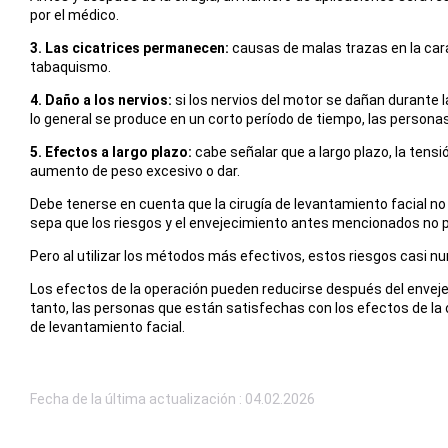
por el médico.
3. Las cicatrices permanecen:
causas de malas trazas en la cara y
tabaquismo.
4. Daño a los nervios:
si los nervios del motor se dañan durante la
lo general se produce en un corto período de tiempo, las persona
5. Efectos a largo plazo:
cabe señalar que a largo plazo, la tens
aumento de peso excesivo o dar.
Debe tenerse en cuenta que la cirugía de levantamiento facial n
sepa que los riesgos y el envejecimiento antes mencionados no 
Pero al utilizar los métodos más efectivos, estos riesgos casi n
Los efectos de la operación pueden reducirse después del envejeci
tanto, las personas que están satisfechas con los efectos de la
de levantamiento facial.
Fecha de la última actualización : 04.02.2026