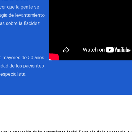
cer que la gente se
irugía de levantamiento
as sobre la flacidez.
as mayores de 50 años
eidad de los pacientes
especialista.