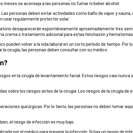
os meses se aconseja a las personas no fumar ni beber alcohol.
as. Las personas deben evitar actividades como baño de vapor y sauna,
n usar regularmente protector solar.
ratorio desaparecerán espontáneamente aproximadamente tres semana
guna crema o tratamiento adicional para estas hinchazón y hematomas
co pueden volver a la vida laboral en un corto período de tiempo. Por
 la cirugía, las personas deben consultar con su médico.
ón?
riesgos en la cirugía de levantamiento facial. Estos riesgos casi nunc
 sobre los riesgos antes de la cirugía. Los riesgos de la cirugía de 
peraciones quirúrgicas. Por lo tanto, las personas no deben tomar as
ien, el riesgo de infección es muy bajo.
lizada por el médico para prevenir la infección. Si hay un riesgo de in