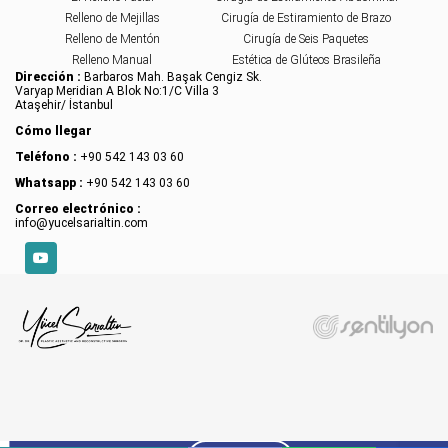
Relleno de Mejillas
Cirugía de Estiramiento de Brazo
Relleno de Mentón
Cirugía de Seis Paquetes
Relleno Manual
Estética de Glúteos Brasileña
Dirección :
Barbaros Mah. Başak Cengiz Sk.
Varyap Meridian A Blok No:1/C Villa 3
Ataşehir/ İstanbul
Cómo llegar
Teléfono :
+90 542 143 03 60
Whatsapp :
+90 542 143 03 60
Correo electrónico :
info@yucelsarialtin.com
YouTube
X
CONTENIDO
Sitemizde çerezler kullanılmaktadır. Detaylar için
Çerez Politikası
.