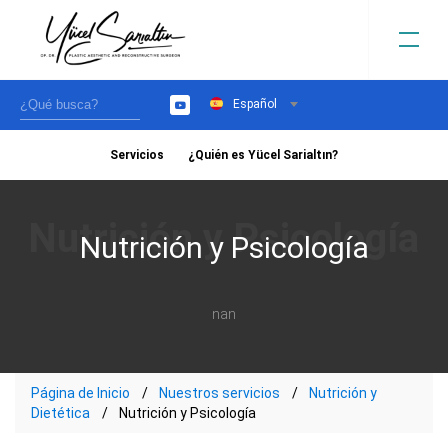
Español
YouTube
Servicios
¿Quién es Yücel Sarialtın?
›
Nutrición y Psicología
nan
Página de Inicio
Nuestros servicios
Nutrición y
Dietética
Nutrición y Psicología