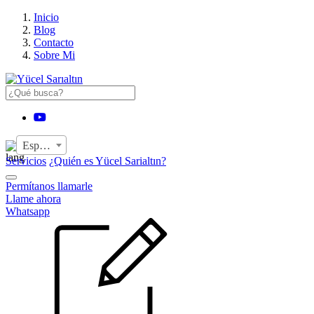
›
Inicio
Blog
Contacto
Sobre Mi
YouTube
Español
Servicios
¿Quién es Yücel Sarialtın?
Permítanos llamarle
Llame ahora
Whatsapp