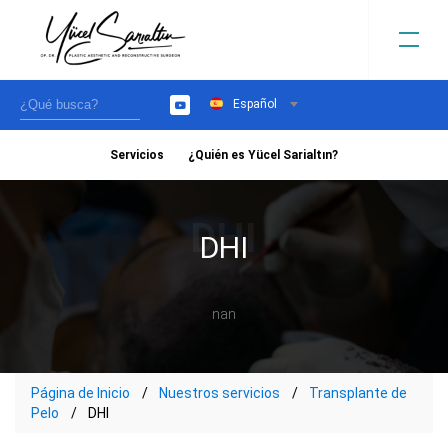
Español
YouTube
Servicios
¿Quién es Yücel Sarialtın?
›
DHI
nan
Página de Inicio
Nuestros servicios
Transplante de
Pelo
DHI