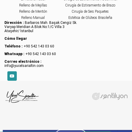
Relleno de Mejillas
Cirugía de Estiramiento de Brazo
Relleno de Mentón
Cirugía de Seis Paquetes
Relleno Manual
Estética de Glúteos Brasileña
Dirección :
Barbaros Mah. Başak Cengiz Sk.
Varyap Meridian A Blok No:1/C Villa 3
Ataşehir/ İstanbul
Cómo llegar
Teléfono :
+90 542 143 03 60
Whatsapp :
+90 542 143 03 60
Correo electrónico :
info@yucelsarialtin.com
YouTube
X
CONTENIDO
Sitemizde çerezler kullanılmaktadır. Detaylar için
Çerez Politikası
.