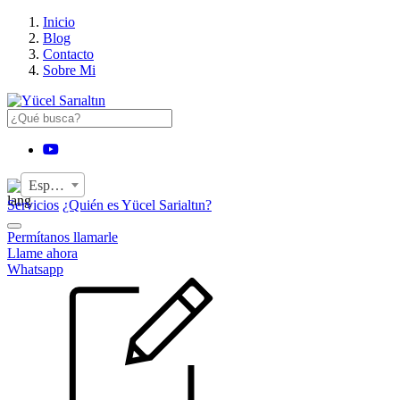
›
Inicio
Blog
Contacto
Sobre Mi
YouTube
Español
Servicios
¿Quién es Yücel Sarialtın?
Permítanos llamarle
Llame ahora
Whatsapp