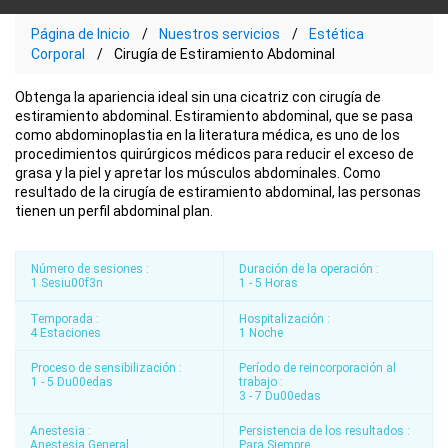
Página de Inicio
Nuestros servicios
Estética
Corporal
Cirugía de Estiramiento Abdominal
Obtenga la apariencia ideal sin una cicatriz con cirugía de
estiramiento abdominal. Estiramiento abdominal, que se pasa
como abdominoplastia en la literatura médica, es uno de los
procedimientos quirúrgicos médicos para reducir el exceso de
grasa y la piel y apretar los músculos abdominales. Como
resultado de la cirugía de estiramiento abdominal, las personas
tienen un perfil abdominal plan.
Número de sesiones :
Duración de la operación :
1 Sesiu00f3n
1 - 5 Horas
Temporada :
Hospitalización :
4 Estaciones
1 Noche
Proceso de sensibilización :
Período de reincorporación al
1 - 5 Du00edas
trabajo :
3 - 7 Du00edas
Anestesia :
Persistencia de los resultados :
Anestesia General
Para Siempre