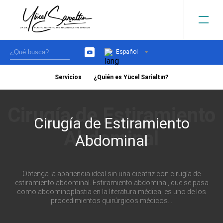
Español
YouTube
Servicios
¿Quién es Yücel Sarialtın?
›
Cirugía de Estiramiento
Abdominal
Obtenga la apariencia ideal sin una cicatriz con cirugía de
estiramiento abdominal. Estiramiento abdominal, que se pasa
como abdominoplastia en la literatura médica, es uno de los
procedimientos quirúrgicos médicos...