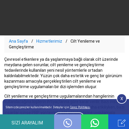
Ana Sayfa
Hizmetlerimiz
Cilt Yenileme ve
Gençleştirme
Çevresel etkenlere ya da yaşlanmaya bağlı olarak cilt üzerinde
meydana gelen sorunlar, cilt yenileme ve gençleştirme
tedavilerinde kullanılan yeni nesil yöntemlerle ortadan
kaldırılabilmektedir. Yüzün çok daha estetik ve genç bir görünüm
kazanması amacıyla gerçekleştirilen cilt yenileme ve
gençleştirme uygulamaları bir dizi işlemden oluşur.
Cilt yenileme ve gençleştirme uygulamalarından hangilerinin
X
kullanılacağına kişilerin ihtiyaçlarına göre karar verilir. Bazı insanlar
için iple yüz germe gibi cerrahi yöntemler çok daha etkiliyken, bazı
Sitemizde çerezler kullanılmaktadır. Detaylar için
Çerez Politikası
.
insanlar içinse PRP yöntemi ile cilt gençleştirme uygulamaları
tercih edilebilir. Ciltteki sorunların ortadan kaldırılması adına,
Onay
SIZI ARAYALIM
alanında uzman hekimin kontrolü sonrasında uygulanacak