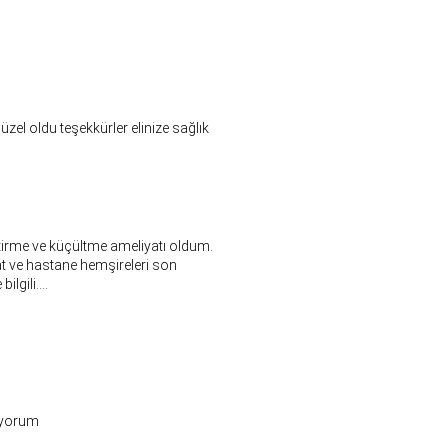
zel oldu teşekkürler elinize sağlık
irme ve küçültme ameliyatı oldum.
at ve hastane hemşireleri son
lgili....
iyorum