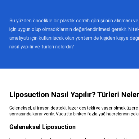
Bu yüzden öncelikle bir plastik cerrah görüşünün alınması ve 
için uygun olup olmadıklarının değerlendirilmesi gerekir. Nite
ameliyatı için kullanılacak olan yöntem de kişiden kişiye değiş
nasıl yapılır ve türleri nelerdir?
Liposuction Nasıl Yapılır? Türleri Neler
Geleneksel, ultrason destekli, lazer destekli ve vaser olmak üzere
sonrasında karar verilir. Vücutta biriken fazla yağ hücrelerinin çekil
Geleneksel Liposuction