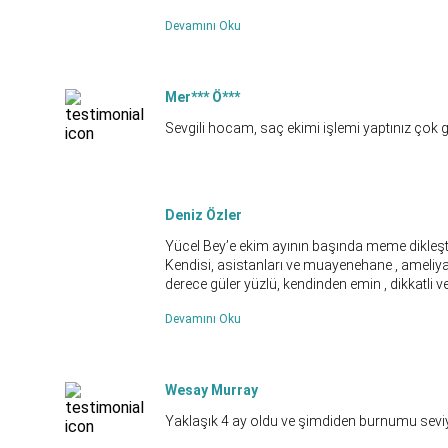
Devamını Oku
Mer*** Ö***
Sevgili hocam, saç ekimi işlemi yaptınız çok gü
Deniz Özler
Yücel Bey’e ekim ayının başında meme dikleşt
Kendisi, asistanları ve muayenehane , ameliy
derece güler yüzlü, kendinden emin , dikkatli ve bi
Devamını Oku
Wesay Murray
Yaklaşık 4 ay oldu ve şimdiden burnumu sev