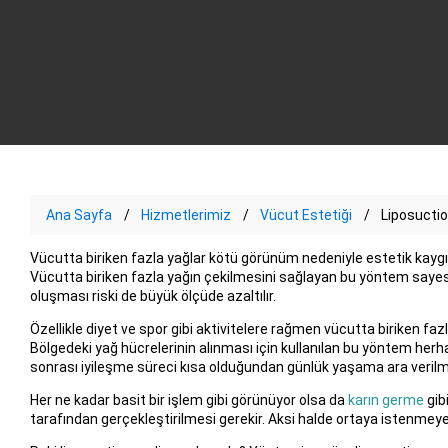
Ana Sayfa
Hizmetlerimiz
Vücut Estetiği
Liposucti
Vücutta biriken fazla yağlar kötü görünüm nedeniyle estetik kaygı
Vücutta biriken fazla yağın çekilmesini sağlayan bu yöntem sayes
oluşması riski de büyük ölçüde azaltılır.
Özellikle diyet ve spor gibi aktivitelere rağmen vücutta biriken fa
Bölgedeki yağ hücrelerinin alınması için kullanılan bu yöntem herhan
sonrası iyileşme süreci kısa olduğundan günlük yaşama ara veril
Her ne kadar basit bir işlem gibi görünüyor olsa da
karın germe
gib
tarafından gerçekleştirilmesi gerekir. Aksi halde ortaya istenmeyen