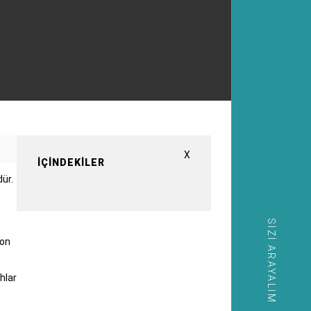
X
İÇINDEKILER
ür.
SIZI ARAYALIM
yon
hlar