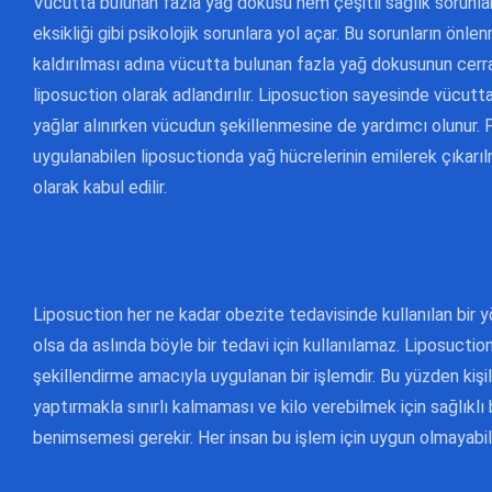
Vücutta bulunan fazla yağ dokusu hem çeşitli sağlık sorunl
eksikliği gibi psikolojik sorunlara yol açar. Bu sorunların önl
kaldırılması adına vücutta bulunan fazla yağ dokusunun cerra
liposuction olarak adlandırılır. Liposuction sayesinde vücutta
yağlar alınırken vücudun şekillenmesine de yardımcı olunur.
uygulanabilen liposuctionda yağ hücrelerinin emilerek çıkarı
olarak kabul edilir.
Liposuction her ne kadar obezite tedavisinde kullanılan bir y
olsa da aslında böyle bir tedavi için kullanılamaz. Liposuctio
şekillendirme amacıyla uygulanan bir işlemdir. Bu yüzden kişil
yaptırmakla sınırlı kalmaması ve kilo verebilmek için sağlıklı 
benimsemesi gerekir. Her insan bu işlem için uygun olmayabili