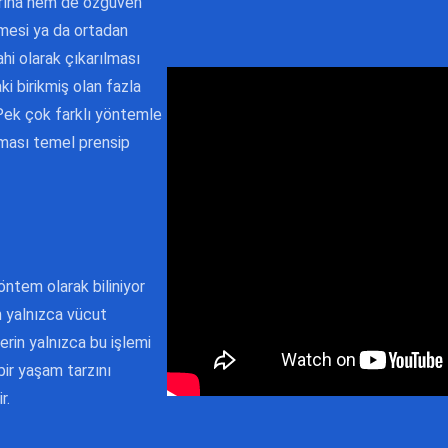
arına hem de özgüven
enmesi ya da ortadan
hi olarak çıkarılması
ki birikmiş olan fazla
 Pek çok farklı yöntemle
lması temel prensip
öntem olarak biliniyor
n yalnızca vücut
erin yalnızca bu işlemi
bir yaşam tarzını
r.