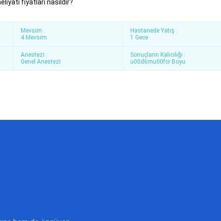
iyatı fiyatları nasıldır?
Mevsim :
Hastanede Yatış :
4 Mevsim
1 Gece
Anestezi :
Sonuçların Kalıcılığı :
Genel Anestezi
u00d6mu00fcr Boyu