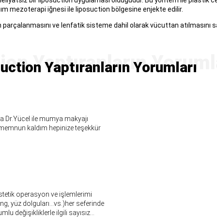
eliyatsız bir liposuction uygulaması olduğudur. Bu yöntem ile plastik ce
ışım mezoterapi iğnesi ile liposuction bölgesine enjekte edilir.
nin parçalanmasını ve lenfatik sisteme dahil olarak vücuttan atılmasını
uction Yaptıranların Yorumları
a Dr.Yücel ile mumya makyajı
 memnun kaldım hepinize teşekkür
stetik operasyon ve işlemlerimi
ing, yüz dolguları…vs.)her seferinde
değişikliklerle ilgili sayısız...