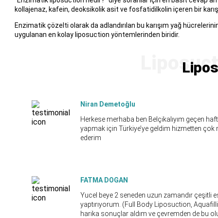
“Enzimatik liposuction nedir?” diye soranlar için en basit cevap am
kollajenaz, kafein, deoksikolik asit ve fosfatidilkolin içeren bir kar
Enzimatik çözelti olarak da adlandırılan bu karışım yağ hücreleri
uygulanan en kolay liposuction yöntemlerinden biridir.
Lipos
Niran Demetoğlu
Herkese merhaba ben Belçikalıyım geçen haft
yapmak için Türkiye’ye geldim hizmetten çok
ederim
FATMA DOGAN
Yucel beye 2 seneden uzun zamandır çeşitli e
yaptırıyorum. (Full Body Liposuction, Aquafill
harika sonuçlar aldım ve çevremden de bu olumlu 