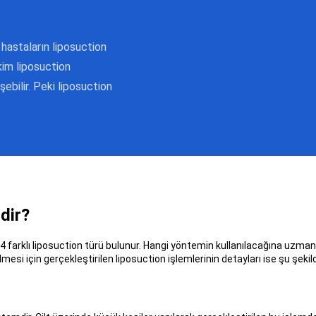
hastaların liposuction
kim liposuction
ebilir. Peki liposuction
dir?
 4 farklı liposuction türü bulunur. Hangi yöntemin kullanılacağına uzma
mesi için gerçekleştirilen liposuction işlemlerinin detayları ise şu şekild