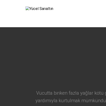
›
Vücutta biriken fazla yağlar kötü
yardımıyla kurtulmak mümkündür. 