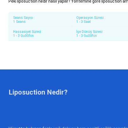
Peki liposuction nedir nasıl yapılır? Yöntemine göre liposuction amel
Seans Sayısı :
Operasyon Süresi :
1 Seans
1 - 3 Saat
Hassasiyet Süreci :
İşe Dönüş Süresi :
1 - 3 Gu00fcn
1 - 3 Gu00fcn
Liposuction Nedir?