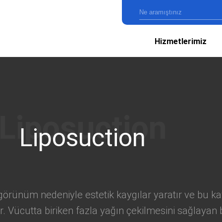
Hizmetlerimiz
Liposuction
 görünüm nedeniyle estetik kaygılar yaratır ve bu ka
Vücutta biriken fazla yağın çekilmesini sağlayan