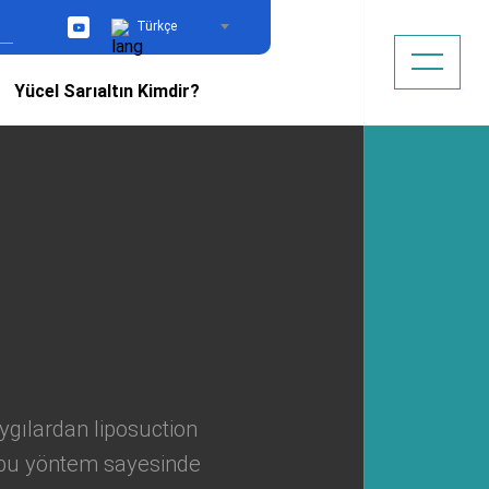
Türkçe
YouTube
Yücel Sarıaltın Kimdir?
ygılardan liposuction
 bu yöntem sayesinde