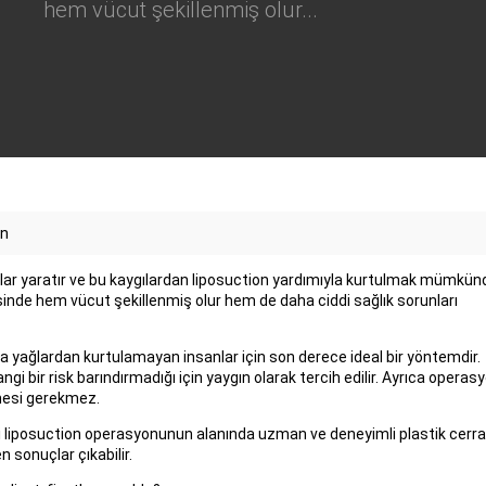
hem vücut şekillenmiş olur...
on
lar yaratır ve bu kaygılardan liposuction yardımıyla kurtulmak mümkünd
inde hem vücut şekillenmiş olur hem de daha ciddi sağlık sorunları
zla yağlardan kurtulamayan insanlar için son derece ideal bir yöntemdir.
gi bir risk barındırmadığı için yaygın olarak tercih edilir. Ayrıca operas
mesi gerekmez.
i liposuction operasyonunun alanında uzman ve deneyimli plastik cerra
 sonuçlar çıkabilir.