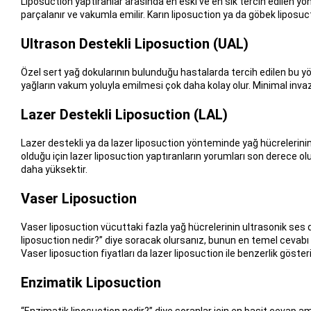
Liposuction yaptıranlar arasında en eski ve en sık tercih edilen yön
parçalanır ve vakumla emilir. Karın liposuction ya da göbek liposucti
Ultrason Destekli Liposuction (UAL)
Özel sert yağ dokularının bulunduğu hastalarda tercih edilen bu yön
yağların vakum yoluyla emilmesi çok daha kolay olur. Minimal invaziv
Lazer Destekli Liposuction (LAL)
Lazer destekli ya da lazer liposuction yönteminde yağ hücrelerinin 
olduğu için lazer liposuction yaptıranların yorumları son derece ol
daha yüksektir.
Vaser Liposuction
Vaser liposuction vücuttaki fazla yağ hücrelerinin ultrasonik ses da
liposuction nedir?” diye soracak olursanız, bunun en temel cevabı 
Vaser liposuction fiyatları da lazer liposuction ile benzerlik gösteri
Enzimatik Liposuction