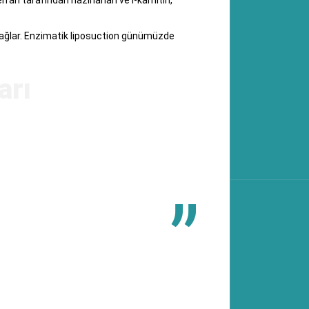
rrah tarafından hazırlanan ve l-karnitin,
 sağlar. Enzimatik liposuction günümüzde