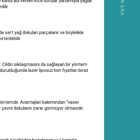
HEMEN ARA
 kanül adı verilen ince borular yardımıyla yağlar
ilir.
e sert yağ dokuları parçalanır ve böylelikle
erilebilir.
. Cildin sıkılaşmasını da sağlayan bir yöntem
durulduğunda lazer liposuction fiyatları biraz
r yöntemdir. Avantajları bakımından “vaser
e çevre dokuların zarar görmüyor olmasıdır.