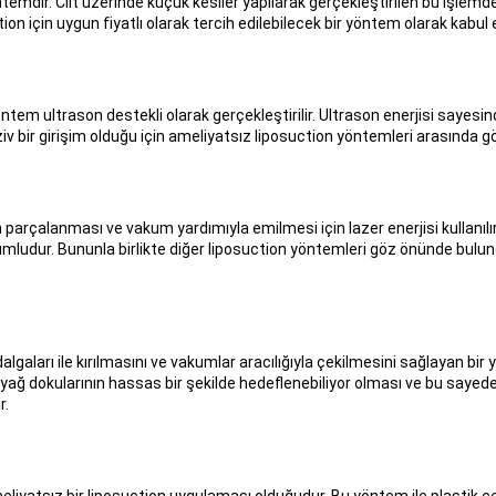
temdir. Cilt üzerinde küçük kesiler yapılarak gerçekleştirilen bu işlemde
on için uygun fiyatlı olarak tercih edilebilecek bir yöntem olarak kabul ed
tem ultrason destekli olarak gerçekleştirilir. Ultrason enerjisi sayesind
 bir girişim olduğu için ameliyatsız liposuction yöntemleri arasında göst
parçalanması ve vakum yardımıyla emilmesi için lazer enerjisi kullanılır
umludur. Bununla birlikte diğer liposuction yöntemleri göz önünde bulun
lgaları ile kırılmasını ve vakumlar aracılığıyla çekilmesini sağlayan bi
yağ dokularının hassas bir şekilde hedeflenebiliyor olması ve bu sayed
r.