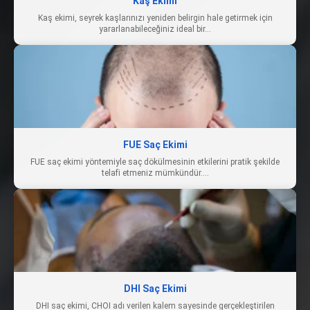
Kaş Ekimi
Kaş ekimi, seyrek kaşlarınızı yeniden belirgin hale getirmek için
yararlanabileceğiniz ideal bir…
FUE Saç Ekimi
FUE saç ekimi yöntemiyle saç dökülmesinin etkilerini pratik şekilde
telafi etmeniz mümkündür.…
DHI Saç Ekimi
DHI saç ekimi, CHOI adı verilen kalem sayesinde gerçekleştirilen