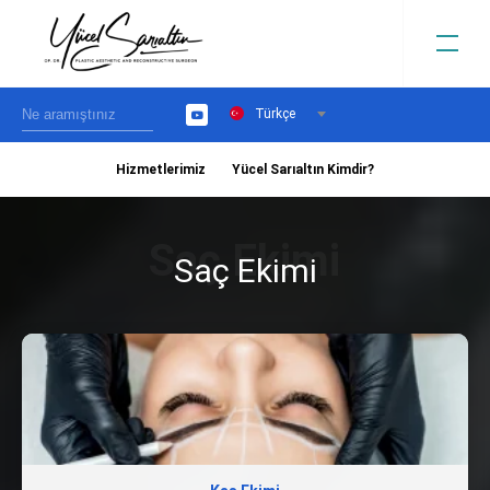
Türkçe
YouTube
Hizmetlerimiz
Yücel Sarıaltın Kimdir?
›
Saç Ekimi