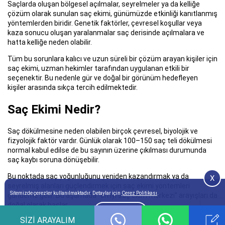
Saçlarda oluşan bölgesel açılmalar, seyrelmeler ya da kelliğe
çözüm olarak sunulan saç ekimi, günümüzde etkinliği kanıtlanmış
yöntemlerden biridir. Genetik faktörler, çevresel koşullar veya
kaza sonucu oluşan yaralanmalar saç derisinde açılmalara ve
hatta kelliğe neden olabilir.
Tüm bu sorunlara kalıcı ve uzun süreli bir çözüm arayan kişiler için
saç ekimi, uzman hekimler tarafından uygulanan etkili bir
seçenektir. Bu nedenle gür ve doğal bir görünüm hedefleyen
kişiler arasında sıkça tercih edilmektedir.
Saç Ekimi Nedir?
Saç dökülmesine neden olabilen birçok çevresel, biyolojik ve
fizyolojik faktör vardır. Günlük olarak 100–150 saç teli dökülmesi
normal kabul edilse de bu sayının üzerine çıkılması durumunda
saç kaybı soruna dönüşebilir.
Bu noktada saç yoğunluğunu yeniden kazandırmak ya da
seyrelmiş alanları güçlendirmek için saç ekimi yöntemleri
gündeme gelir. Bu aşamada “en iyi saç ekim merkezi” arayışları da
doğal olarak başlar.
SIZI ARAYALIM
Saç ekimi; açılmış ya da kelleşmiş saç derisine, hastanın ense